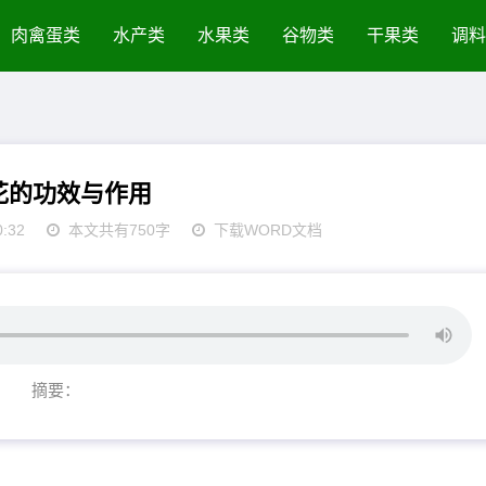
肉禽蛋类
水产类
水果类
谷物类
干果类
调料
花的功效与作用
0:32
本文共有750字
下载WORD文档
摘要：