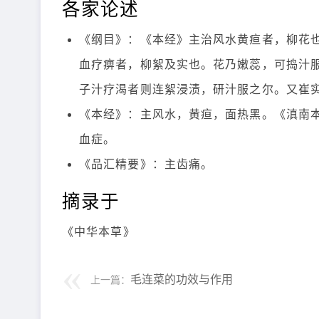
各家论述
《纲目》：《本经》主治风水黄疸者，柳花
血疗痹者，柳絮及实也。花乃嫩蕊，可捣汁
子汁疗渴者则连絮浸渍，研汁服之尔。又崔
《本经》：主风水，黄疸，面热黑。《滇南
血症。
《品汇精要》：主齿痛。
摘录于
《中华本草》
毛连菜的功效与作用
上一篇：