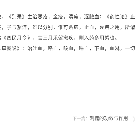
也。《别录》主治恶疮，金疮，溃痈，逐脓血；《药性论》
服，子与絮连，难以分别，惟可贴疮，止血，裹痹之用，所
实《四民月令》，言三月采絮愈疾，则入药多用絮也。
本草图说》：治吐血，咯血，咳血，唾血，下血，血淋，一
刺槐的功效与作用
下一篇：