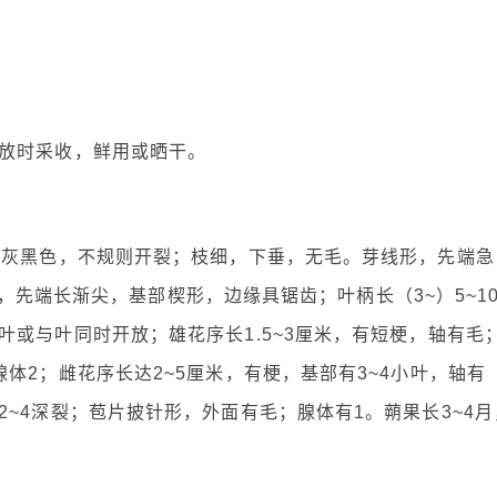
放时采收，鲜用或晒干。
皮灰黑色，不规则开裂；枝细，下垂，无毛。芽线形，先端急
厘米，先端长渐尖，基部楔形，边缘具锯齿；叶柄长（3~）5~1
或与叶同时开放；雄花序长1.5~3厘米，有短梗，轴有毛
体2；雌花序长达2~5厘米，有梗，基部有3~4小叶，轴有
~4深裂；苞片披针形，外面有毛；腺体有1。蒴果长3~4月