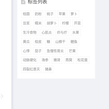
标签列表
止
桂圆
奶粉
桃子
苹果
萝卜
谓
豆浆
糯米
胡萝卜
柠檬
芹菜
生冷食物
心肌炎
疖与疔
水果
切
黄瓜
桂皮
糖
山楂干
鲤鱼
心悸
茄子
急慢性胃炎
芒果
动脉硬化
海参
猪肾
燕窝
松花蛋
四裂红景天
猪鼻