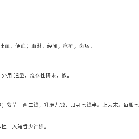
吐血；便血；血淋；经闭；疮疥；齿痛。
汁。外用:适量，烧存性研末，撒。
钱；紫草一两二钱，升麻九钱，归身七钱半。上为末。每服
存性，入躇香少许搽。