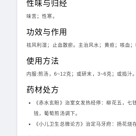
性味与归经
味苦；性寒。
功效与作用
祛风利湿；止血散瘀。主治风水；黄疸；咳血；
使用方法
内服:煎汤，6~12克；或研末，3~6克；或捣
药材处方
《赤水玄盼》治室女发热经停：柳花五，七
钱，葡萄煎汤调下。
《小儿卫生总微论方》治定马牙府：扬花烧