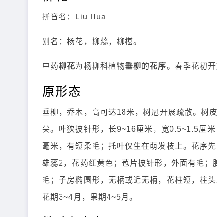
拼音名：Liu Hua
别名：杨花，柳蕊，柳椹。
中药
柳花
为杨柳科植物
垂柳
的
花序
。春季花初开
原形态
垂柳，乔木，高可达18米，树冠开展疏散。树
尖。叶狭披针形，长9~16厘米，宽0.5~1.5
毫米，有短柔毛；托叶仅生在萌发枝上。花序先叶
雄蕊2，花药红黄色；苞片披针形，外面有毛；腺
毛；子房椭圆形，无柄或近无柄，花柱短，柱头2
花期3~4月，果期4~5月。