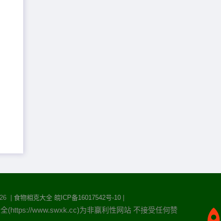
26 |
食物相克大全
皖ICP备16017542号-10
|
https://www.swxk.cc)为非赢利性网站 不接受任何赞