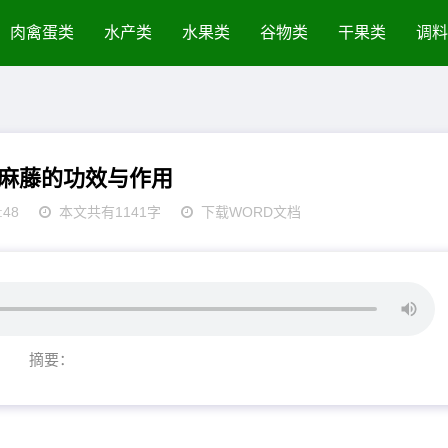
肉禽蛋类
水产类
水果类
谷物类
干果类
调料
麻藤的功效与作用
:48
本文共有1141字
下载WORD文档
摘要：