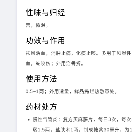
性味与归经
苦，微温。
功效与作用
祛风活血，消肿止痛，化痰止咳。多用于风湿性
血，蛇咬伤；外用治骨折。
使用方法
0.5~1两；外用适量，鲜品捣烂热敷患处。
药材处方
慢性气管炎：复方买麻藤片，每日3次，每次
藤1.5两，盐肤木1两，制成糖浆30毫升，为