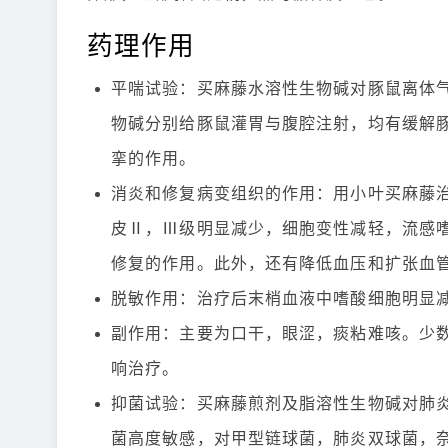
药理作用
平喘试验：买麻藤水溶性生物碱对豚鼠离体
物碱分别给豚鼠灌胃与腹腔注射，均有缓解
挛的作用。
消炎和修复病变组织的作用：用小叶买麻藤
皮Ⅱ，Ⅲ级明显减少，细胞变性减轻，流感
修复的作用。此外，还有降低血压和扩张血
脱敏作用：治疗后末梢血液中嗜酸细胞明显
副作用：主要为口干，眼涩，痰粘难咳。少
响治疗。
抑菌试验：买麻藤煎剂及脂溶性生物碱对肺
菌高度敏感，对甲型链球菌，肺炎双球菌，