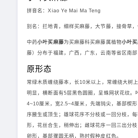
拼音名：Xiao Ye Mai Ma Teng
别名：拦地青，细样买麻藤，大节藤，接骨草，
中药
小叶买麻藤
为买麻藤科买麻藤属植物
小叶买
藤）分布于福建，广西，广东，云南等省区南部
原形态
常绿木质缠绕藤本，长10米以上，常缠绕大树
明显，横断面有5层黑色圆圈，呈蛛网状花纹。
4~10厘米，宽2.5~4厘米，先端钝尖，基
序腋生或顶生；雄球花序不分枝或一回分枝，每轮
形，花丝合生，稍伸出；雌球花序一回三出分枝，
卵形，基部骤圆无柄，熟时假种皮红色。