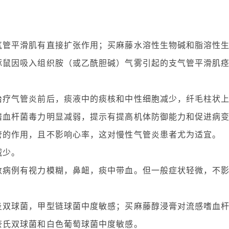
气管平滑肌有直接扩张作用；买麻藤水溶性生物碱和脂溶性
豚鼠因吸入组织胺（或乙酰胆碱）气雾引起的支气管平滑肌
治疗气管炎前后，痰液中的痰核和中性细胞减少，纤毛柱状
嗜血杆菌毒力明显减弱，提示有提高机体防御能力和促进病
管的作用，且不影响心率，这对慢性气管炎患者尤为适宜。
减少。
数病例有视力模糊，鼻衄，痰中带血。但一般症状轻微，不
炎双球菌，甲型链球菌中度敏感；买麻藤醇浸膏对流感嗜血
奈氏双球菌和白色葡萄球菌中度敏感。