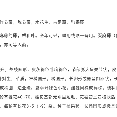
竹节藤，脱节藤，木花生，古歪藤，狗裸藤
麻
藤的
藤，根
和
叶
。全年可采，鲜用或晒干备用。
买麻藤
（
，亦同等入药。
上升。茎枝圆形，皮灰褐色或暗褐色，节部膨大呈关节状，皮
叶对生，革质，窄椭圆形，椭圆形，长卵形或微呈倒卵状，
部楔形或稍圆，边全缘。夏季开绿色小花，雌雄同株或异株，穗状
有雄花40~70，雄花基部无明显短毛，花被管呈四棱状盾
每轮有雌花3~5（~9）朵。种子核果状，长椭圆形或微呈