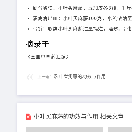
筋骨酸软：小叶买麻藤，五加皮各3钱，千斤
溃疡病出血：小叶买麻藤100克，水煎浓缩至
骨折：取鲜小叶买麻藤适量捣烂，酒炒。骨
摘录于
《全国中草药汇编》
裂叶崖角藤的功效与作用
上一篇：
小叶买麻藤的功效与作用 相关文章