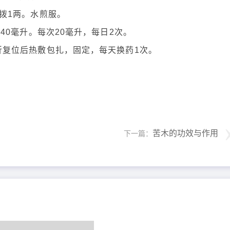
拨1两。水煎服。
40毫升。每次20毫升，每日2次。
折复位后热敷包扎，固定，每天换药1次。
苦木的功效与作用
下一篇：