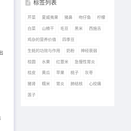
标签列表
芹菜
夏威夷果
猪鼻
吻仔鱼
柠檬
白菜
山楂干
毛豆
黑米
西施舌
鸡杂的营养价值
四季豆
生蚝的功效与作用
奶粉
神经衰弱
出
桂圆
水果
红薏米
急慢性胃炎
桂皮
黄瓜
苹果
桃子
灰枣
猪肾
糯米
胃炎
肺结核
心绞痛
莲子
麻