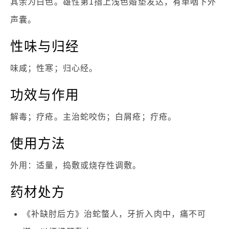
其余为白色。雄性第1指上浅色婚垫发达，有单咽下外
声囊。
性味与归经
味咸；性寒；归心经。
功效与作用
解毒；疗疮。主治蛇咬伤；白屑疮；疔疮。
使用方法
外用：适量，捣敷或烧存性调敷。
药材处方
《补缺肘后方》治蛇螫人，牙折入肉中，痛不可