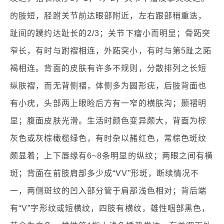
的肢短，胫跗关节前达眼部附近，左右跟部稍重迭，
趾间的蹼约达趾长的2/3；关节下瘤小而明显；骨跖突
窄长，有时与跗褶相连，外跖突小，有时与第5趾之跖
褐相连。背面的皮肤有许多不规则，分散排列之长短
纵肤褶，而无背侧褶，体侧多为圆形疣，后肢背面也
有小疣，头部两上眼睑后方有一窄的横肤沟；颞褶明
显；腹面皮肤光滑。生活时颜色变异颇大，背面为棕
灰色或灰棕橄榄绿色，有时杂以赭红色，常棕色斑纹
颇显着；上下唇缘有6~8条明显的纵纹；两眼之间有横
斑；背面在前肢肩部多少成“VV”形斑，断续情况不
一，两侧斑纹的凹入部分管于肩部浅色相对；背后端
有“V”字形纹或短横纹，四肢有横纹，雄性咽部黑色，