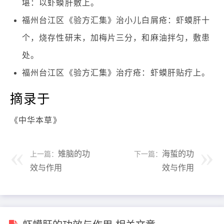
堪：以虾蟆肝敷上。
福州台江区《验方汇集》治小儿白屑疮：虾蟆肝十
个，烧存性研末，加梅片三分，和麻油拌匀，敷患
处。
福州台江区《验方汇集》治疔疮：虾蟆肝贴疔上。
摘录于
《中华本草》
雉脑的功
海蜇的功
上一篇：
下一篇：
效与作用
效与作用