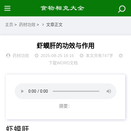
主页
>
药材功效
>
文章正文
虾蟆肝的功效与作用
药材功效
2025-08-25 18:16
本文共有747字
下载WORD文档
摘要：
虾蟆肝