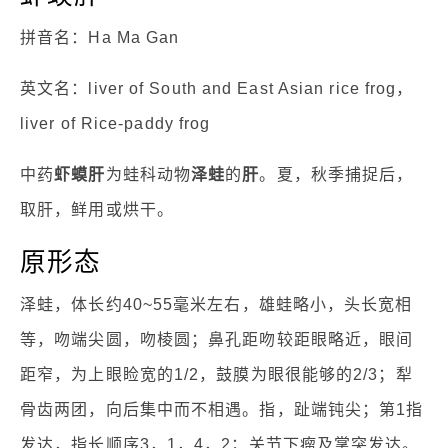
拼音名：Ha Ma Gan
英文名：liver of South and East Asian rice frog，
liver of Rice-paddy frog
中药
虾蟆肝
为蛙科动物
泽蛙
的
肝
。夏，秋季捕捉后，
取肝，鲜用或烘干。
原形态
泽蛙，体长约40~55毫米左右，雄蛙略小，头长宽相
等，吻端尖圆，吻棱圆；鼻孔距吻较距眼略近，眼间
距窄，为上眼睑宽的1/2，鼓膜为眼很能够的2/3；犁
骨齿两团，向后集中而不相遇。指，趾端钝尖；第1指
发达，指长顺序3，1，4，2；关节下瘤及掌突发达。