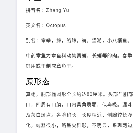
拼音名：Zhang Yu
英文名：Octopus
别名：章举，鱆，络蹄，蛸，望潮，小八梢鱼。
中药
章鱼
为章鱼科动物
真蛸
，
长蛸等
的
肉
。春季
鲜用或干制成章鱼干。
原形态
真蛸，胴部椭圆形全长约达80厘米。头部与胴
口，四周有口膜，口内具角质颚，似鸟喙。漏斗
及灰白斑点。各腕稍长，长度相近，侧腕较长腹腕
化，端器很小，略呈尖锥形，不明显，系现两边