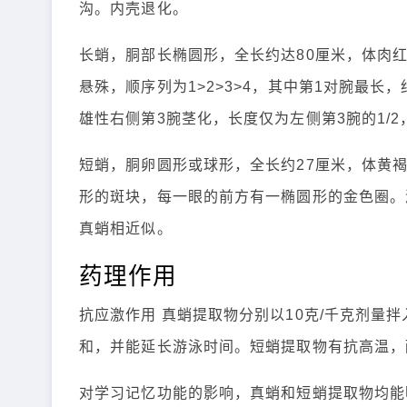
沟。内壳退化。
长蛸，胴部长椭圆形，全长约达80厘米，体肉红
悬殊，顺序列为1>2>3>4，其中第1对腕最长
雄性右侧第3腕茎化，长度仅为左侧第3腕的1/2
短蛸，胴卵圆形或球形，全长约27厘米，体黄
形的斑块，每一眼的前方有一椭圆形的金色圈。漏
真蛸相近似。
药理作用
抗应激作用 真蛸提取物分别以10克/千克剂量
和，并能延长游泳时间。短蛸提取物有抗高温，
对学习记忆功能的影响，真蛸和短蛸提取物均能