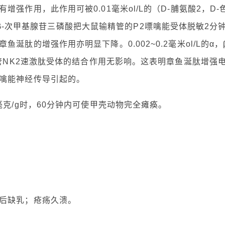
强作用，此作用可被0.01毫米ol/L的（D-脯氨酸2，D-
的α，β-次甲基腺苷三磷酸把大鼠输精管的P2嘌噙能受体脱敏2分
肽的增强作用亦明显下降。0.002~0.2毫米ol/L的α，β
精管NK2速激肽受体的结合作用无影响。这表明章鱼涎肽增强
噙能神经传导引起的。
毫克/g时，60分钟内可使甲壳动物完全瘫痪。
后缺乳；疮疡久溃。