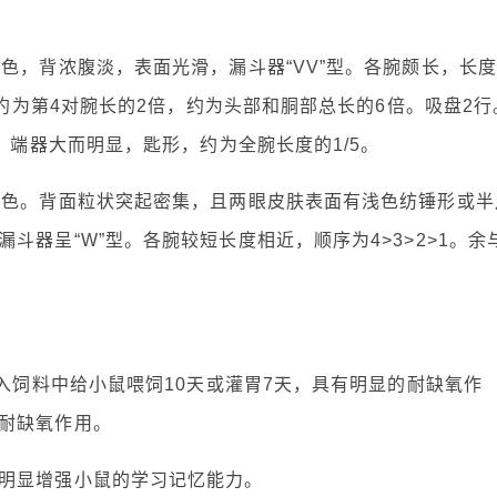
色，背浓腹淡，表面光滑，漏斗器“VV”型。各腕颇长，长度
，约为第4对腕长的2倍，约为头部和胴部总长的6倍。吸盘2行
，端器大而明显，匙形，约为全腕长度的1/5。
褐色。背面粒状突起密集，且两眼皮肤表面有浅色纺锤形或半
斗器呈“W”型。各腕较短长度相近，顺序为4>3>2>1。余
拌入饲料中给小鼠喂饲10天或灌胃7天，具有明显的耐缺氧作
耐缺氧作用。
明显增强小鼠的学习记忆能力。