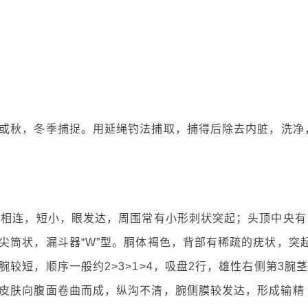
或秋，冬季捕捉。用延绳钓法捕取，捕得后除去内脏，洗净
部相连，短小，眼发达，周围常有小形刺状突起；头顶中央有
尖筒状，漏斗器“W”型。胴体褐色，背部有稀疏的疣状，突
较短，顺序一般约2>3>1>4，吸盘2行，雄性右侧第3腕
皮肤向腹面卷曲而成，纵沟不清，腕侧膜较发达，形成输精