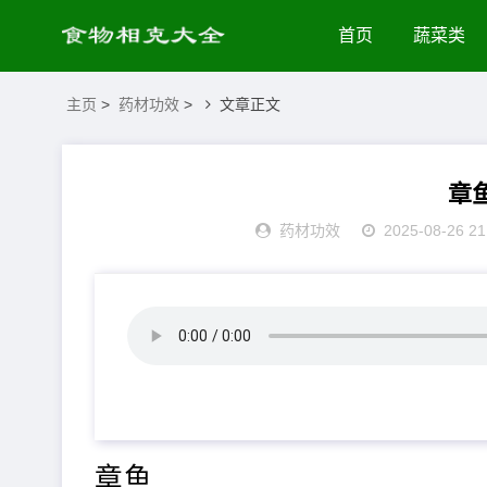
首页
蔬菜类
主页
>
药材功效
>
文章正文
章
药材功效
2025-08-26 21
章鱼