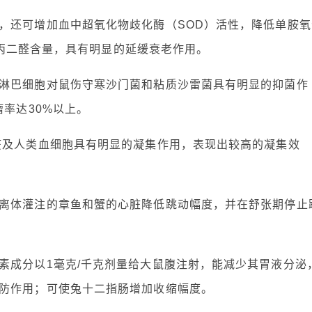
，还可增加血中超氧化物歧化酶（SOD）活性，降低单胺氧
减少丙二醛含量，具有明显的延缓衰老作用。
淋巴细胞对鼠伤守寒沙门菌和粘质沙雷菌具有明显的抑菌作
瘤率达30%以上。
疫及人类血细胞具有明显的凝集作用，表现出较高的凝集效
离体灌注的章鱼和蟹的心脏降低跳动幅度，并在舒张期停止
素成分以1毫克/千克剂量给大鼠腹注射，能减少其胃液分泌
防作用；可使兔十二指肠增加收缩幅度。