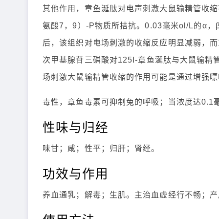
其他作用，章鱼涎肽对电声刺激大鼠输精管收缩有增
氨酸7，9）-P物质所拮抗。0.03毫米ol/L
后，该组织对电场刺激的收缩反应明显减弱，而章鱼涎
次甲基腺苷三磷酸对125I-章鱼涎肽与大鼠输
场刺激大鼠输精管收缩的作用可能是通过增强嘌
毒性，章鱼毒素可抑制兔的呼吸；当浓度达0.1
性味与归经
味甘；咸；性平；归肝；肾经。
功效与作用
养血通乳；解毒；生肌。主治血虚经行不畅；产