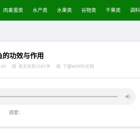
肉禽蛋类
水产类
水果类
谷物类
干果类
调料
鱼的功效与作用
:40
本文共有1581字
下载WORD文档
摘要：