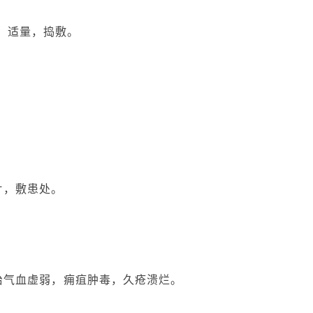
用：适量，捣敷。
。
片，敷患处。
治气血虚弱，痈疽肿毒，久疮溃烂。