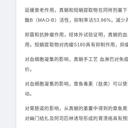
延缓衰老作用，真蛸和短蛸提取物在同样剂量下
酶B（MAO-B）活性，抑制率达53.96%，
抑菌和抗肿瘤作用，经体外试验证明，真蛸的血
用。短蛸提取物对肉瘤S180具有抑制作用，抑
对血细胞凝集的影响，真蛸手工艺 血淋巴对免
价。
对血细胞凝集的影响，章鱼毒素（肽类）可以使
动。
对胃肠道的影响，从真蛸的墨囊中得到的章鱼黑
对幽门结扎及阿司匹林诱导形成的胃溃疡具有预