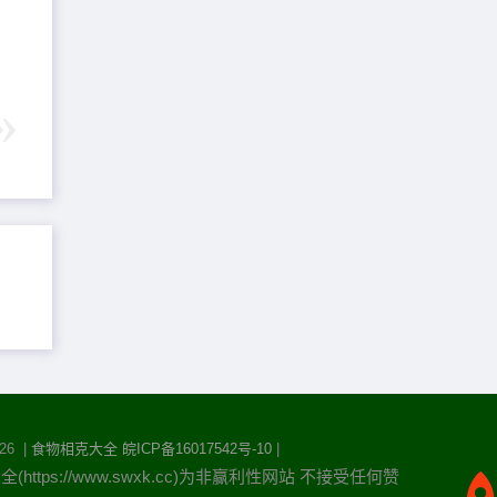
26 |
食物相克大全
皖ICP备16017542号-10
|
https://www.swxk.cc)为非赢利性网站 不接受任何赞