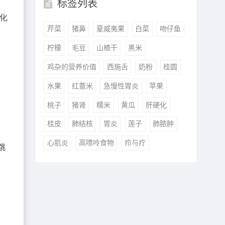
标签列表
化
芹菜
猪鼻
夏威夷果
白菜
吻仔鱼
柠檬
毛豆
山楂干
黑米
鸡杂的营养价值
西施舌
奶粉
桂圆
水果
红薏米
急慢性胃炎
苹果
桃子
猪肾
糯米
黄瓜
肝硬化
桂皮
肺结核
胃炎
莲子
肺脓肿
心肌炎
高嘌呤食物
疖与疔
跳
，