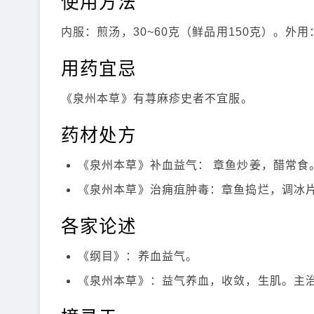
使用方法
内服：煎汤，30~60克（鲜品用150克）。外
用药宜忌
《泉州本草》有荨麻疹史者不宜服。
药材处方
《泉州本草》补血益气： 章鱼炒姜，醋常食
《泉州本草》治痈疽肿毒：章鱼捣烂，调冰
各家论述
《纲目》：养血益气。
《泉州本草》：益气养血，收敛，生肌。主