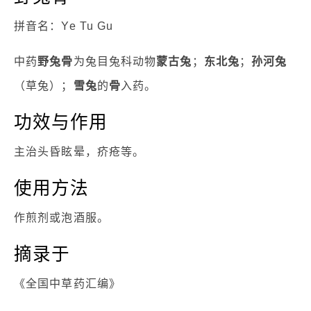
拼音名：Ye Tu Gu
中药
野兔骨
为兔目兔科动物
蒙古兔
；
东北兔
；
孙河兔
（草兔）；
雪兔
的
骨
入药。
功效与作用
主治头昏眩晕，疥疮等。
使用方法
作煎剂或泡酒服。
摘录于
《全国中草药汇编》