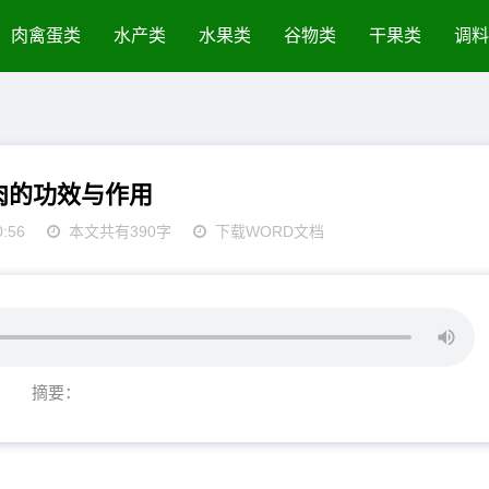
肉禽蛋类
水产类
水果类
谷物类
干果类
调料
肉的功效与作用
0:56
本文共有390字
下载WORD文档
摘要：