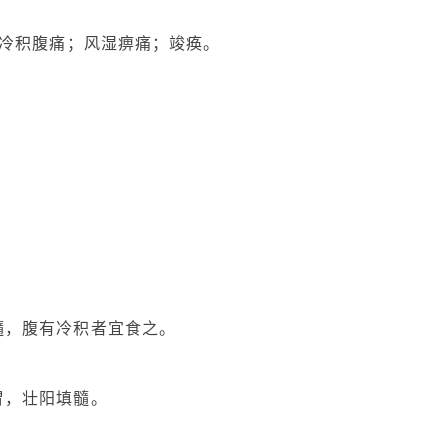
冷积腹痛；风湿痹痛；竣痪。
髓，腹有冷积者宜食之。
。
胃，壮阳填髓。