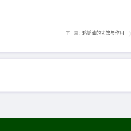
鹈鹕油的功效与作用
下一篇：