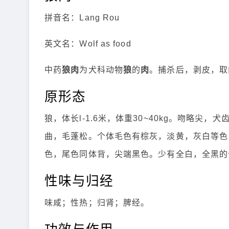
拼音名：Lang Rou
英文名：Wolf as food
中药
狼肉
为犬科动物
狼
的
肉
。捕杀后，剥皮，取
原形态
狼，体长l-1.6米，体重30~40kg。吻略
曲，毛蓬松。个体毛色有棕灰，淡黄，灰白等色
色，尾色同体背，尖端黑色。少有全白，全黑的
性味与归经
味咸；性热；归肾；脾经。
功效与作用