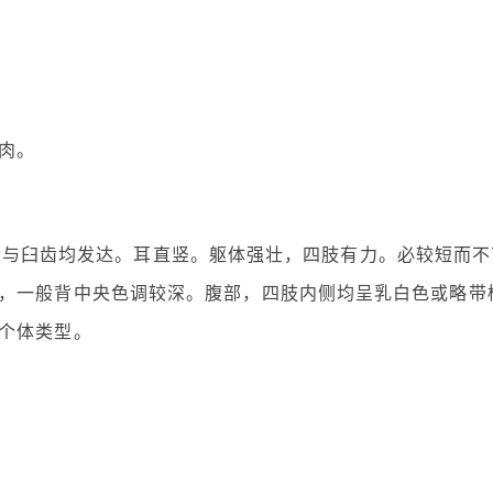
肉。
尖，犬齿与臼齿均发达。耳直竖。躯体强壮，四肢有力。必较短而
，一般背中央色调较深。腹部，四肢内侧均呈乳白色或略带
个体类型。