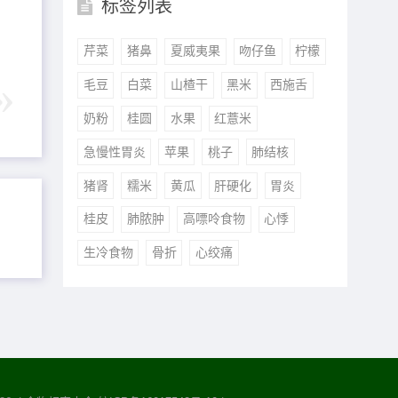
标签列表
芹菜
猪鼻
夏威夷果
吻仔鱼
柠檬
毛豆
白菜
山楂干
黑米
西施舌
奶粉
桂圆
水果
红薏米
急慢性胃炎
苹果
桃子
肺结核
猪肾
糯米
黄瓜
肝硬化
胃炎
桂皮
肺脓肿
高嘌呤食物
心悸
生冷食物
骨折
心绞痛