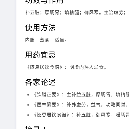
补五脏；厚肠胃；填精髓；御风寒。主治虚劳；
使用方法
内服：煮食，适量。
用药宜忌
《随息居饮食谱》：阴虚内热人忌食。
各家论述
《饮膳正要》：主补益五脏，厚肠胃，填精
《医林纂要》：补养虚劳，益气。功略同豺
《随患居饮食谱》：补五脏，御风寒，暖肠