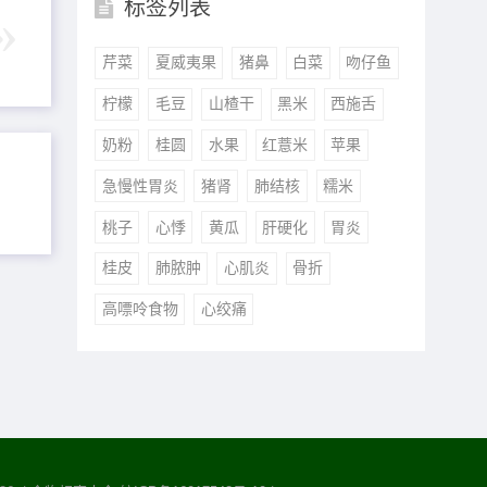
标签列表
芹菜
夏威夷果
猪鼻
白菜
吻仔鱼
柠檬
毛豆
山楂干
黑米
西施舌
奶粉
桂圆
水果
红薏米
苹果
急慢性胃炎
猪肾
肺结核
糯米
桃子
心悸
黄瓜
肝硬化
胃炎
桂皮
肺脓肿
心肌炎
骨折
高嘌呤食物
心绞痛