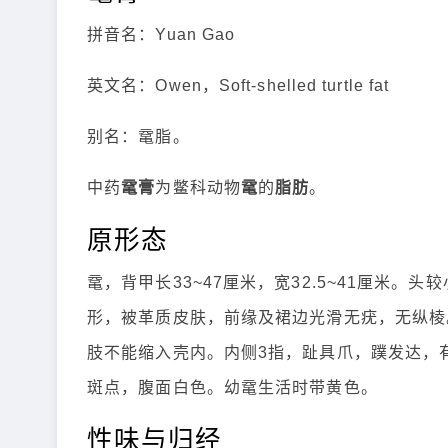
拼音名：Yuan Gao
英文名：Owen，Soft-shelled turtle fat
别名：鼋脂。
中药
鼋膏
为鳖科动物
鼋
的
脂肪
。
原形态
鼋，背甲长33~47厘米，宽32.5~41厘米
形，被革质皮肤，前缘及裙边光滑无疣，无纵棱
肢不能缩入壳内。内侧3指，趾具爪，蹼发达，
斑点，腹面白色。幼鼋生活时带黄色。
性味与归经