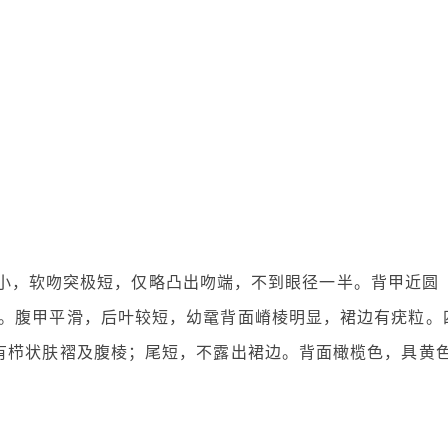
。头较小，软吻突极短，仅略凸出吻端，不到眼径一半。背甲近圆
。腹甲平滑，后叶较短，幼鼋背面嵴棱明显，裙边有疣粒。
有栉状肤褶及腹棱；尾短，不露出裙边。背面橄榄色，具黄