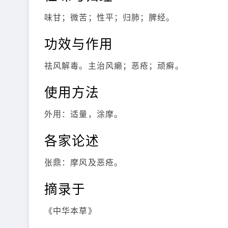
味甘；微苦；性平；归肺；脾经。
功效与作用
祛风解毒。主治风癞；恶疮；顽癣。
使用方法
外用：适量，涂摩。
各家论述
张鼎：摩风及恶疮。
摘录于
《中华本草》