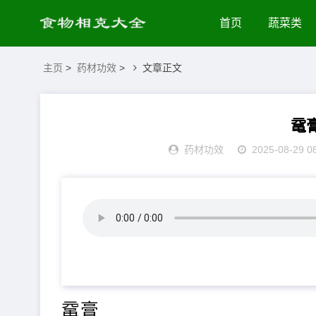
首页
蔬菜类
主页
>
药材功效
>
文章正文
鼋
药材功效
2025-08-29 0
鼋膏