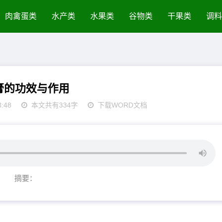
肉禽蛋类
水产类
水果类
谷物类
干果类
调料
膏的功效与作用
8:48
本文共有334字
下载WORD文档
摘要：