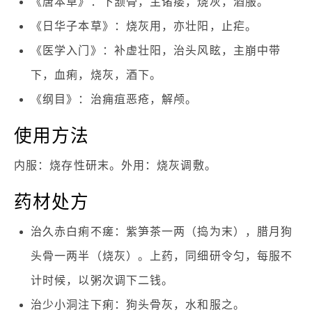
《唐本草》：下颔骨，主诸瘘，烧灰，酒服。
《日华子本草》：烧灰用，亦壮阳，止疟。
《医学入门》：补虚壮阳，治头风眩，主崩中带
下，血痢，烧灰，酒下。
《纲目》：治痈疽恶疮，解颅。
使用方法
内服：烧存性研末。外用：烧灰调敷。
药材处方
治久赤白痢不瘥：紫笋茶一两（捣为末），腊月狗
头骨一两半（烧灰）。上药，同细研令匀，每服不
计时候，以粥次调下二钱。
治少小洞注下痢：狗头骨灰，水和服之。