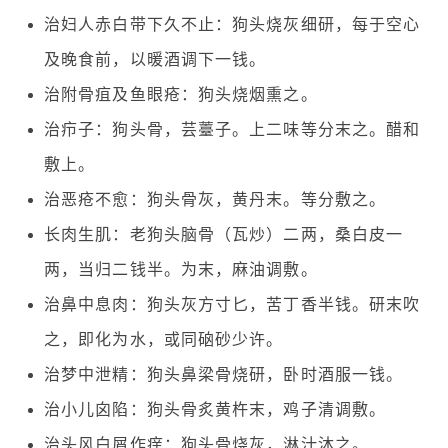
治妇人赤白带下久不止：狗头烧灰细研，每于空心
及晚食前，以暖酒调下一钱。
治附骨疽及鱼眼疮：狗头烧烟熏之。
治疖子：狗头骨，芸薹子。上二味等分末之。醋和
敷上。
治恶疮不愈：狗头骨灰，黄丹末。等分敷之。
长肉生肌：老狗头脑骨（瓦炒）二两，桑白皮一
两，当归二钱半。为末，麻油调敷。
治鼻中息肉：狗头灰方寸匕，苦丁香半钱。研末吹
之，即化为水，或同硇砂少许。
治梦中泄精：狗头鼻梁骨烧研，卧时酒服一钱。
治小儿囟陷：狗头骨炙黄杵末，鸡子清调敷。
治头风白屑作痒：狗头骨烧灰，淋汁沐之。