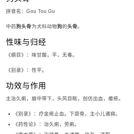
拼音名：Gou Tou Gu
中药
狗头骨
为犬科动物
狗
的
头骨
。
性味与归经
《纲目》：味甘酸，平，无毒。
《别录》：性平。
功效与作用
主治久痢，崩中带下，头风目眩，创仿出血，瘘疮。
《别录》：疗金疮止血。下颔骨，主小儿诸痫。
《药性论》：治久痢，劳痢。