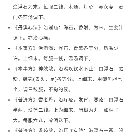
烂浮石为末。每服二钱，木通，灯心，赤茯苓，麦
门冬煎汤调下。
《丹溪心法》治诸疝：海石，香附。为末，生姜汁
调下。亦治心痛。
《本事方》治消渴：浮石，青黛各等分，麝香少
许。上细末。每服一钱，温汤调下。
《本事方》神效散，治渴疾饮水不止：白浮石，蛤
粉，蝉壳(去头，足)各等分。上细末，用鲫鱼胆七
个，调三钱服，不拘的候。
《普济方》耆老丹，治疔疮，发背，恶疮：白浮石
半两，没药二钱。上为细末，醋糊为丸，如桐子
大。每服六丸，冷酒送下。
《普济方》没药散，治耳底有脓：海浮石一两，没