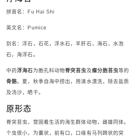
拼音名：Fu Hai Shi
英文名：Pumice
别名：浮石，石花，浮水石，羊肝石，海石，水泡
石，海浮石。
中药
浮海石
为胞孔科动物
脊突苔虫
及
瘤分胞苔虫
等的
骨骼
。夏，秋季自海中捞出，用清水漂洗，除去盐质
及汤沙，晒干。
原形态
脊突苔虫，营固着生活的海生群体动物，雌雄同体。
个虫很小，为囊状，前有口，口缘有马列蹄状的突