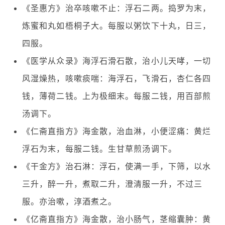
《圣惠方》治卒咳嗽不止：浮石二两。捣罗为末，
炼蜜和丸如梧桐子大。每服以粥饮下十丸，日三，
四服。
《医学从众录》海浮石滑石散，治小儿天哮，一切
风湿燥热，咳嗽痰喘：海浮石，飞滑石，杏仁各四
钱，薄荷二钱。上为极细末。每服二钱，用百部煎
汤调下。
《仁斋直指方》海金散，治血淋，小便涩痛：黄烂
浮石为末，每服二钱。生甘草煎汤调下。
《干金方》治石淋：浮石，使满一手，下筛，以水
三升，醉一升，煮取二升，澄清服一升，不过三
服。亦治嗽，淳酒煮之。
《亿斋直指方》海金散，治小肠气，茎缩囊肿：黄