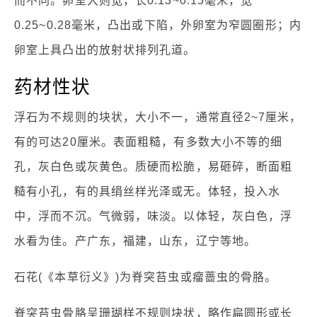
而不同。卵室大则宽，长0.13~0.15毫米，宽
0.25~0.28毫米，凸出或下陷，外卵室为窄圆圈形；内
卵室上具凸出的放射状排列孔道。
药材性状
浮石为不规则的块状，大小不一，通常直径2~7厘米，
有的可达20厘米。表面粗糙，有多数大小不等的细
孔，灰白色或灰黄色。质硬而松脆，易砸碎，断面粗
糙有小孔，有的具绢丝样光泽或无。体轻，投入水
中，浮而不沉。气微弱，味淡。以体轻，灰白色，浮
水看为佳。产广东，福建，山东，辽宁等地。
石花(《本草衍义》)为脊突苔虫或瘤蔷虫的骨胳。
脊突苔虫骨胳呈珊瑚样不规则块状，略作扁圆形或长