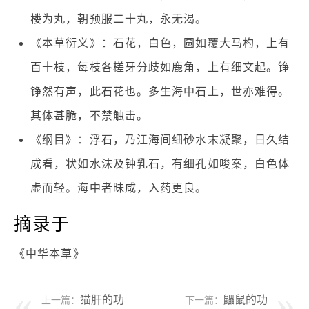
楼为丸，朝预服二十丸，永无渴。
《本草衍义》：石花，白色，圆如覆大马杓，上有
百十枝，每枝各槎牙分歧如鹿角，上有细文起。铮
铮然有声，此石花也。多生海中石上，世亦难得。
其体甚脆，不禁触击。
《纲目》：浮石，乃江海间细砂水末凝聚，日久结
成看，状如水沫及钟乳石，有细孔如唆案，白色体
虚而轻。海中者昧咸，入药更良。
摘录于
《中华本草》
猫肝的功
鼺鼠的功
上一篇：
下一篇：