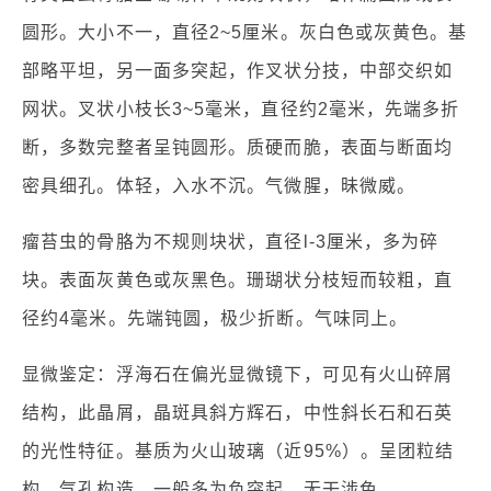
圆形。大小不一，直径2~5厘米。灰白色或灰黄色。基
部略平坦，另一面多突起，作叉状分技，中部交织如
网状。叉状小枝长3~5毫米，直径约2毫米，先端多折
断，多数完整者呈钝圆形。质硬而脆，表面与断面均
密具细孔。体轻，入水不沉。气微腥，昧微威。
瘤苔虫的骨胳为不规则块状，直径l-3厘米，多为碎
块。表面灰黄色或灰黑色。珊瑚状分枝短而较粗，直
径约4毫米。先端钝圆，极少折断。气味同上。
显微鉴定：浮海石在偏光显微镜下，可见有火山碎屑
结构，此晶屑，晶斑具斜方辉石，中性斜长石和石英
的光性特征。基质为火山玻璃（近95%）。呈团粒结
构，气孔构造。一般多为负突起。无干涉色。