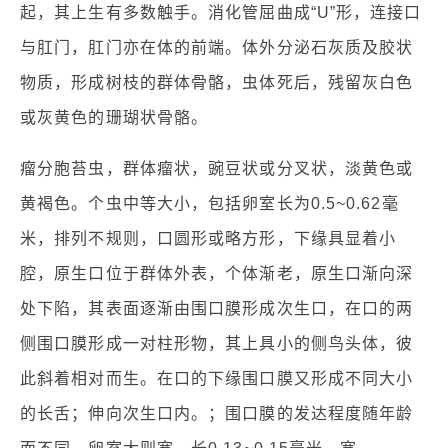
起，其上生有多数触手。消化管屈曲成“U”形，连接口
与肛门，肛门亦在体的前端。体外分泌石灰质及胶状
物质，形成树枝的群体骨骼，虫体死后，残留灰白色
或灰黄色的珊瑚状骨骼。
瘤分胞苔虫，群体瘤状，豌豆状或分叉状，淡黄色或
黄褐色。个虫中等大小，包括卵室长为0.5~0.62毫
米，排列不规则，口圆形或略方形，下缘具显着小
腔，原生口位于群体外表，个体渐老，原生口渐向深
处下陷，其表面逐渐由围口膜形成次生口，在口的两
侧围口膜形成一对柱形物，其上具小的侧鸟头体，彼
此斜着相对而生。在口的下缘围口膜又形成不同大小
的长舌；伸向次生口内。；围口膜的发达程度随年龄