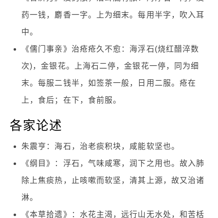
药一钱，麝香一字。上为细末。每用半字，吹入耳
中。
《儒门事亲》治疮疮久不愈：海浮石(烧红醋淬数
次)，金银花。上海石二停，金银花一停，同为细
末。每服二钱半，如签茶一般，日用二服。疮在
上，食后；在下，食前服。
各家论述
朱震亨：海石，治老痰积块，咸能软坚也。
《纲目》：浮石，气味咸寒，润下之用也。故入肺
除上焦痰热，止咳嗽而软坚，清其上源，故又治诸
淋。
《本草拾遗》：水花主渴，远行山无水处，和苦栝