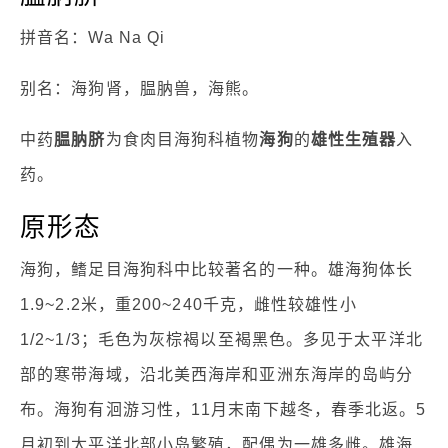
拼音名：Wa Na Qi
别名：海狗肾，腽肭兽，海熊。
中药
腽肭脐
为食肉目海狗科植物
海狗
的
雄性生殖器
入
药。
原形态
海狗，鳍足目海狗科中比较著名的一种。雄海狗体长
1.9~2.2米，重200~240千克，雌性较雄性小
1/2~1/3；毛色为灰棕褐以至褐黑色。多见于太平洋北
部的寒带海域，沿北美西海岸和亚洲东海岸的岛屿分
布。海狗有洄游习性，11月末南下越冬，春季北返。5
月初到太平洋北部小岛繁殖，配偶为一雄多雌。雄海