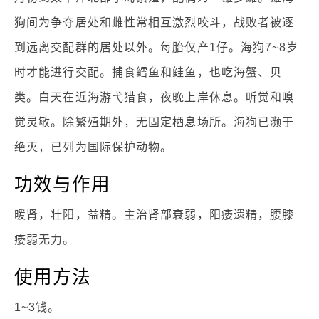
狗间为争夺居处和雌性常相互激烈咬斗，战败者被逐
到远离交配群的居处以外。每胎仅产1仔。海狗7~8岁
时才能进行交配。捕食鳕鱼和鲑鱼，也吃海蟹、贝
类。白天在近海游弋猎食，夜晚上岸休息。听觉和嗅
觉灵敏。除繁殖期外，无固定栖息场所。海狗已濒于
绝灭，已列为国际保护动物。
功效与作用
暖肾，壮阳，益精。主治肾部衰弱，阳痿遗精，腰膝
痿弱无力。
使用方法
1~3钱。