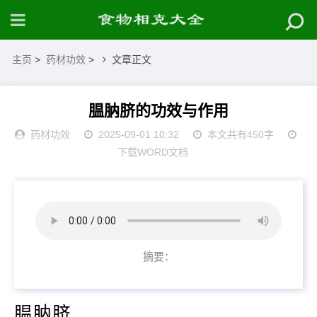
主页
>
药材功效
>
文章正文
腽肭脐的功效与作用
药材功效
2025-09-01 10:32
本文共有450字
下载WORD文档
摘要：
腽肭脐