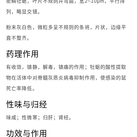
密鳞牡蛎，叶片不规则并弯曲，宽2~10μm，平行排
列，略显交错。
粉末灰白色，微粒多呈不规则的条将，片状，边缘平
直不整齐。
药理作用
有收敛，镇静，解毒，镇痛的作用；牡蛎的酸性提取
物在活体中对脊髓灰质炎病毒抑制作用，使感染的鼠
死亡率降低。
性味与归经
味咸；性微寒；归肝；肾经。
功效与作用