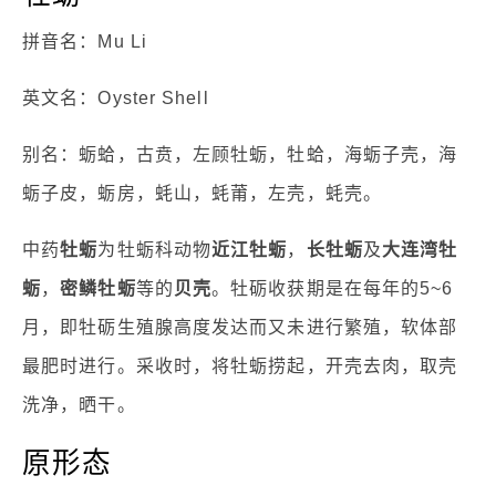
拼音名：Mu Li
英文名：Oyster Shell
别名：蛎蛤，古贲，左顾牡蛎，牡蛤，海蛎子壳，海
蛎子皮，蛎房，蚝山，蚝莆，左壳，蚝壳。
中药
牡蛎
为牡蛎科动物
近江牡蛎
，
长牡蛎
及
大连湾牡
蛎
，
密鳞牡蛎
等的
贝壳
。牡砺收获期是在每年的5~6
月，即牡砺生殖腺高度发达而又未进行繁殖，软体部
最肥时进行。采收时，将牡蛎捞起，开壳去肉，取壳
洗净，晒干。
原形态