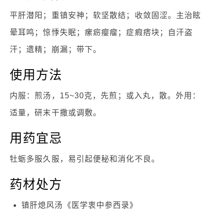
平肝潜阳；重镇安神；软坚散结；收敛固涩。主治眩
晕耳鸣；惊悸失眠；瘰疬瘿瘤；症瘕痞块；自汗盗
汗；遗精；崩漏；带下。
使用方法
内服：煎汤，15~30克，先煎；或入丸，散。外用：
适量，研末干撒或调敷。
用药宜忌
牡蛎多服久服，易引起便秘和消化不良。
药材处方
镇肝熄风汤《医学衷中参西录》