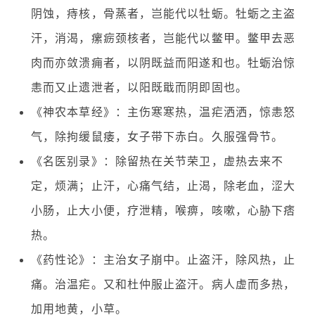
阴蚀，痔核，骨蒸者，岂能代以牡蛎。牡蛎之主盗
汗，消渴，瘰疬颈核者，岂能代以鳖甲。鳖甲去恶
肉而亦敛溃痈者，以阴既益而阳遂和也。牡蛎治惊
恚而又止遗泄者，以阳既戢而阴即固也。
《神农本草经》：主伤寒寒热，温疟洒洒，惊恚怒
气，除拘缓鼠痿，女子带下赤白。久服强骨节。
《名医别录》：除留热在关节荣卫，虚热去来不
定，烦满；止汗，心痛气结，止渴，除老血，涩大
小肠，止大小便，疗泄精，喉痹，咳嗽，心胁下痞
热。
《药性论》：主治女子崩中。止盗汗，除风热，止
痛。治温疟。又和杜仲服止盗汗。病人虚而多热，
加用地黄，小草。