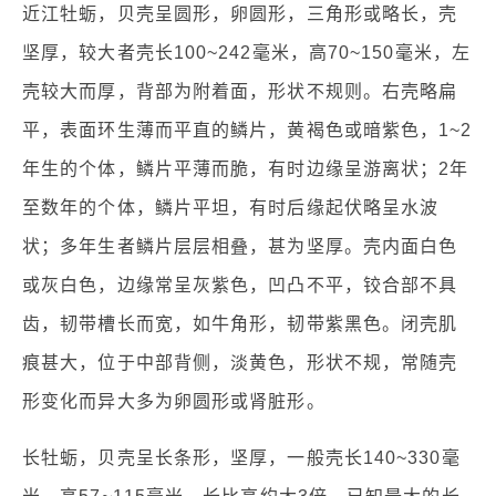
近江牡蛎，贝壳呈圆形，卵圆形，三角形或略长，壳
坚厚，较大者壳长100~242毫米，高70~150毫米，左
壳较大而厚，背部为附着面，形状不规则。右壳略扁
平，表面环生薄而平直的鳞片，黄褐色或暗紫色，1~2
年生的个体，鳞片平薄而脆，有时边缘呈游离状；2年
至数年的个体，鳞片平坦，有时后缘起伏略呈水波
状；多年生者鳞片层层相叠，甚为坚厚。壳内面白色
或灰白色，边缘常呈灰紫色，凹凸不平，铰合部不具
齿，韧带槽长而宽，如牛角形，韧带紫黑色。闭壳肌
痕甚大，位于中部背侧，淡黄色，形状不规，常随壳
形变化而异大多为卵圆形或肾脏形。
长牡蛎，贝壳呈长条形，坚厚，一般壳长140~330毫