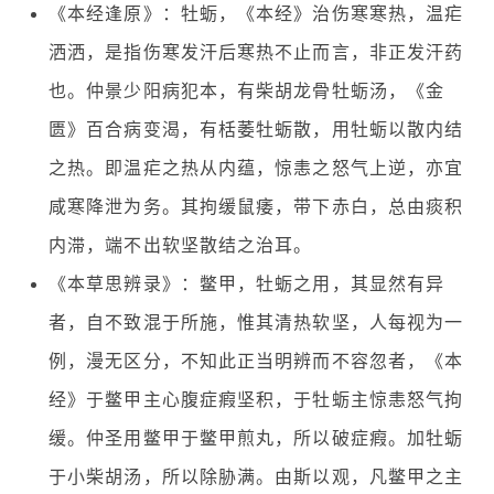
《本经逢原》：牡蛎，《本经》治伤寒寒热，温疟
洒洒，是指伤寒发汗后寒热不止而言，非正发汗药
也。仲景少阳病犯本，有柴胡龙骨牡蛎汤，《金
匮》百合病变渴，有栝萎牡蛎散，用牡蛎以散内结
之热。即温疟之热从内蕴，惊恚之怒气上逆，亦宜
咸寒降泄为务。其拘缓鼠痿，带下赤白，总由痰积
内滞，端不出软坚散结之治耳。
《本草思辨录》：鳖甲，牡蛎之用，其显然有异
者，自不致混于所施，惟其清热软坚，人每视为一
例，漫无区分，不知此正当明辨而不容忽者，《本
经》于鳖甲主心腹症瘕坚积，于牡蛎主惊恚怒气拘
缓。仲圣用鳖甲于鳖甲煎丸，所以破症瘕。加牡蛎
于小柴胡汤，所以除胁满。由斯以观，凡鳖甲之主