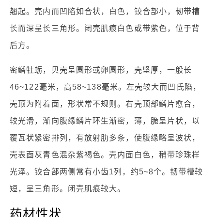
翘起。壳内而凹陷如合状，白色，铰合部小，韧带槽
长而深呈长三角形。闭壳肌痕白色或带紫色，位于背
后方。
密鳞牡蛎，贝壳呈圆形或卵圆形，壳坚厚，一般长
46~122毫米，高58~138毫米。左壳较大而凹氏陷，
壳顶为附着面，形状常不规则。右壳顶部鳞片愈合，
较光滑，渐向腹缘鳞片环生渐密，薄，脆呈片状，以
覆瓦状紧密排列，有放射肋多条，使腹缘略呈波状，
壳表面灰青色混杂紫褐色。壳内面白色，稍带珍珠样
光泽。铰合部两侧常有小齿1列，约5~8个。韧带槽较
短，呈三角形。闭壳肌痕较大。
药材性状