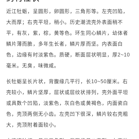
近江牡蛎，呈圆形，卵圆形，三角形等。左壳凹陷，
大而厚；右壳平坦，稍小。历史潮流壳外表面稍不
平，有灰，紫，棕，黄等色。环生同心鳞片，幼体者
鳞片薄而脆，多年生长者，鳞片厚而坚。内表面白
色，边缘有时淡紫色。质硬，断面层状明显，厚2~10
毫米。无臭，味微咸。
长牡蛎呈长片状，背腹缘几平行，长10~50厘米。右
壳较小，鳞片坚厚，层状或层纹状排列，壳外面平坦
或具数个凹陷，淡紫色，灰白色或黄褐色，内面瓷白
色，壳顶两侧无小齿。左壳凹下很深，鳞片较右壳粗
大，壳顶附着面较小。