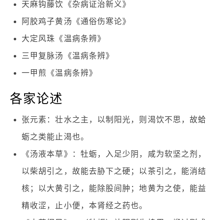
天麻钩藤饮《杂病证治新义》
阿胶鸡子黄汤《通俗伤寒论》
大定风珠《温病条辨》
三甲复脉汤《温病条辨》
一甲煎《温病条辨》
各家论述
张元素：壮水之主，以制阳光，则渴饮不思，故蛤
蛎之类能止渴也。
《汤液本草》：牡蛎，入足少阴，咸为软坚之剂，
以柴胡引之，故能去胁下之硬；以茶引之，能消结
核；以大黄引之，能除股间肿；地黄为之使，能益
精收涩，止小便，本肾经之药也。