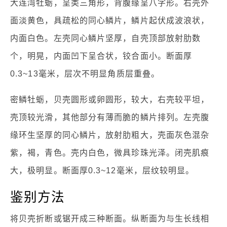
大连湾牡蛎，呈类三角形，背腹缘呈八字形。右壳外
面淡黄色，具疏松的同心鳞片，鳞片起伏成波浪状，
内面白色。左壳同心鳞片坚厚，自壳顶部放射肋数
个，明晃，内面凹下呈合状，铰合面小。断面厚
0.3~13毫米，层次不明显角质层重叠。
密鳞牡蛎，贝壳圆形或卵圆形，较大，右壳较平坦，
壳顶较光滑，其他部分有薄而脆的鳞片排列。左壳腹
缘环生坚厚的同心鳞片，放射肋粗大，壳面灰色混杂
紫，褐，青色。壳内白色，微具珍珠光泽。闭壳肌痕
大，极明显。断面厚0.3~12毫米，层纹较明显。
鉴别方法
将贝壳折断或锯开成三种断面。纵断面为与生长线相