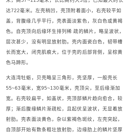
米，高57~115毫米，长比高约大3倍，已知最大的长
达722毫米。左壳稍凹，壳顶附着面小，右壳较平如
盖，背腹缘几乎平行，壳表面淡紫色，灰白色或黄褐
色。自壳顶向后缘环生排列稀 疏的鳞片，略呈波状，
层次甚少，没有明显放射肋。壳内面瓷白色，韧带槽
长而宽大，闭壳肌痕大，位于壳的后部背侧，呈棕黄
色马蹄形。
大连湾牡蛎，贝壳略呈三角形，壳坚厚，一般壳长
55~63毫米，宽95~130毫米，壳顶尖，至后缘渐加
宽。右壳较扁平，如盖状，壳顶部鳞片趋向愈合，较
厚；渐后腹缘鳞片渐疏松，且起伏呈波状，无显着放
射肋。壳表面淡黄色，杂以紫褐色斑纹，左壳突起，
自顶部开始有数条粗壮放射肋，边缘肋上的鳞片坚厚