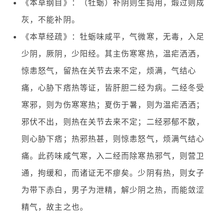
《本草纲目》：（牡蛎）补阴则生捣用，煅过则成
灰，不能补阴。
《本草经疏》：牡蛎味咸平，气微寒，无毒，入足
少阴，厥阴，少阳经。其主伤寒寒热，温疟洒洒，
惊恚怒气，留热在关节去来不定，烦满，气结心
痛，心胁下痞热等证，皆肝胆二经为病。二经冬受
寒邪，则为伤寒寒热；夏伤于暑，则为温疟洒洒；
邪伏不出，则热在关节去来不定；二经邪郁不散，
则心胁下痞；热邪热甚，则惊恚怒气，烦满气结心
痛。此药味咸气寒，入二经而除寒热邪气，则营卫
通，拘缓和，而诸证无不瘳矣。少阴有热，则女子
为带下赤白，男子为泄精，解少阴之热，而能敛涩
精气，故主之也。