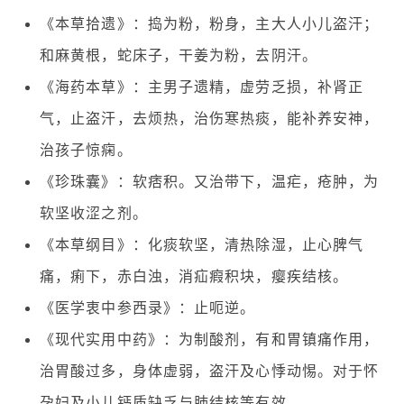
《本草拾遗》：捣为粉，粉身，主大人小儿盗汗；
和麻黄根，蛇床子，干姜为粉，去阴汗。
《海药本草》：主男子遗精，虚劳乏损，补肾正
气，止盗汗，去烦热，治伤寒热痰，能补养安神，
治孩子惊痫。
《珍珠囊》：软痞积。又治带下，温疟，疮肿，为
软坚收涩之剂。
《本草纲目》：化痰软坚，清热除湿，止心脾气
痛，痢下，赤白浊，消疝瘕积块，瘿疾结核。
《医学衷中参西录》：止呃逆。
《现代实用中药》：为制酸剂，有和胃镇痛作用，
治胃酸过多，身体虚弱，盗汗及心悸动惕。对于怀
孕妇及小儿钙质缺乏与肺结核等有效。