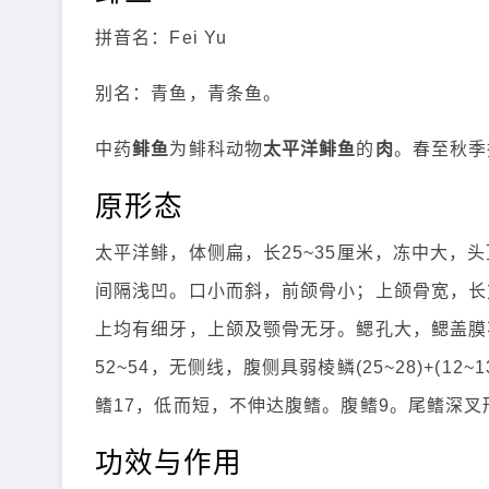
拼音名：Fei Yu
别名：青鱼，青条鱼。
中药
鲱鱼
为鲱科动物
太平洋鲱鱼
的
肉
。春至秋季
原形态
太平洋鲱，体侧扁，长25~35厘米，冻中大，
间隔浅凹。口小而斜，前颌骨小；上颌骨宽，长
上均有细牙，上颌及颚骨无牙。鳃孔大，鳃盖膜不
52~54，无侧线，腹侧具弱棱鳞(25~28)+(1
鳍17，低而短，不伸达腹鳍。腹鳍9。尾鳍深
功效与作用