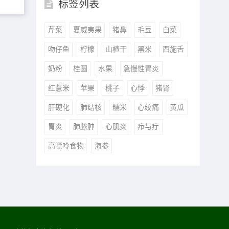
标签列表
芹菜
夏威夷果
猪鼻
毛豆
白菜
吻仔鱼
柠檬
山楂干
黑米
西施舌
奶粉
桂圆
水果
急慢性胃炎
红薏米
苹果
桃子
心悸
猪肾
肝硬化
肺结核
糯米
心绞痛
黄瓜
胃炎
肺脓肿
心肌炎
疖与疔
高嘌呤食物
海参