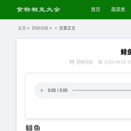
首页
蔬菜类
主页
>
药材功效
>
文章正文
鲱
药材功效
2025-09-02 1
鲱鱼