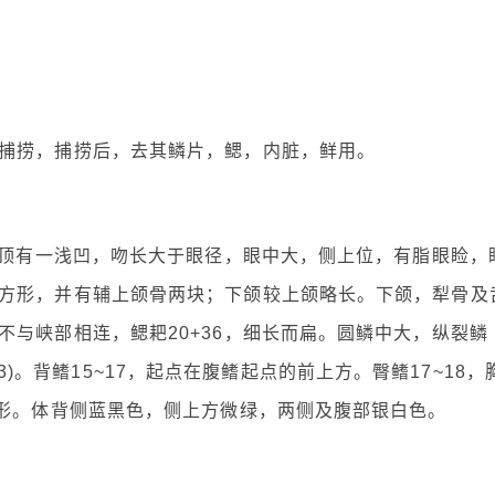
捕捞，捕捞后，去其鳞片，鳃，内脏，鲜用。
头顶有一浅凹，吻长大于眼径，眼中大，侧上位，有脂眼睑，
方形，并有辅上颌骨两块；下颌较上颌略长。下颌，犁骨及
与峡部相连，鳃耙20+36，细长而扁。圆鳞中大，纵裂鳞
2~13)。背鳍15~17，起点在腹鳍起点的前上方。臀鳍17~18，
叉形。体背侧蓝黑色，侧上方微绿，两侧及腹部银白色。