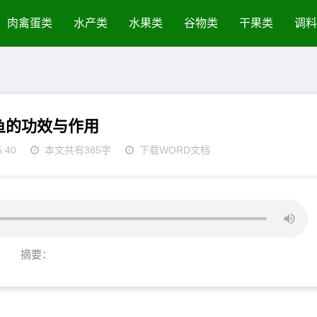
肉禽蛋类
水产类
水果类
谷物类
干果类
调料
鱼的功效与作用
5:40
本文共有385字
下载WORD文档
摘要：