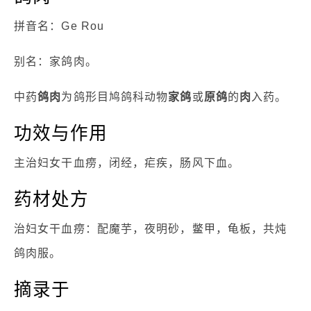
拼音名：Ge Rou
别名：家鸽肉。
中药
鸽肉
为鸽形目鸠鸽科动物
家
鸽
或
原鸽
的
肉
入药。
功效与作用
主治妇女干血痨，闭经，疟疾，肠风下血。
药材处方
治妇女干血痨：配魔芋，夜明砂，鳖甲，龟板，共炖
鸽肉服。
摘录于