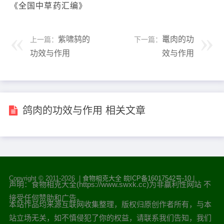
《全国中草药汇编》
紫啸鸫的
鼍肉的功
上一篇：
下一篇：
功效与作用
效与作用
鸽肉的功效与作用 相关文章
Copyright © 2011-
2026 |
食物相克大全
皖ICP备16017542号-10
|
声明：食物相克大全(https://www.swxk.cc)为非赢利性网站 不
接受任何赞助和广告。
本站作品均来源互联网收集整理，版权归原创作者所有，与本
站立场无关，如不慎侵犯了你的权益，请联系我们告知，我们