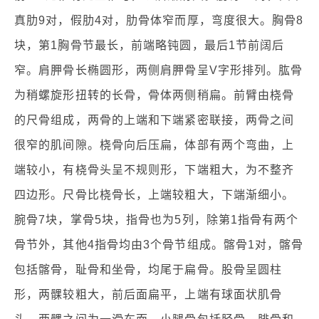
真肋9对，假肋4对，肋骨体窄而厚，弯度很大。胸骨8
块，第1胸骨节最长，前端略钝圆，最后1节前阔后
窄。肩胛骨长椭圆形，两侧肩胛骨呈V字形排列。肱骨
为稍螺旋形扭转的长骨，骨体两侧稍扁。前臂由桡骨
的尺骨组成，两骨的上端和下端紧密联接，两骨之间
很窄的肌间隙。桡骨向后压扁，体部有两个弯曲，上
端较小，有桡骨头呈不规则形，下端粗大，为不整齐
四边形。尺骨比桡骨长，上端较粗大，下端渐细小。
腕骨7块，掌骨5块，指骨也为5列，除第1指骨有两个
骨节外，其他4指骨均由3个骨节组成。髂骨1对，髂骨
包括髂骨，耻骨和坐骨，均尾于扁骨。股骨呈圆柱
形，两髁较粗大，前后面扁平，上端有球面状肌骨