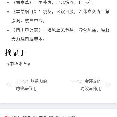
《蜀本草》：主补虚，小儿惊厥，止下利。
《本草纲目》：烧灰，米饮日服，治休息久痢；猪
脂调，敷鼻中疮。
《四川中药志》：治风湿关节痛，冷骨风痛，腰腿
无力及四肢麻木。
摘录于
《中华本草》
鸬鹚肉的
金环蛇的
上一篇：
下一篇：
功效与作用
功效与作用