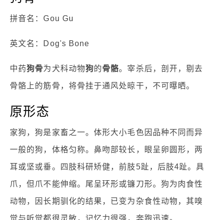
拼音名：Gou Gu
英文名：Dog's Bone
中药
狗骨
为犬科动物
狗
的
骨骼
。宰杀后，剖开，剔去
骨骼上的筋骨，将骨挂于通风处晾干，不可曝晒。
原形态
家狗，狗是家畜之一。体形大小毛色因品种不同而异
一般的狗，体格匀称。鼻吻部较长，眼呈卵圆形，两
耳或坚或垂。四肢科研矫健，前肢5趾，后肢4趾。具
爪，但爪不能伸缩。尾呈环形或镰刀形。狗为肉食性
动物，因长期驯化的结果，已变为杂食性动物，其嗅
觉与听觉都很灵敏，记忆力很强，奔跑迅速。