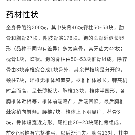
药材性状
全身骨骼约300块，其中头骨46块脊柱50~53块，肋
骨和胸骨27块，附肢骨骼176块。狗的头骨近似长卵
形（品种不同均有差异）多为扁骨，其牙齿为42枚；
枕骨1块，蝶状。狗的脊柱由50~53块椎骨组成，除荐
骨由3块荐椎愈合成1块骨外，其余脊椎均是分开的，
颈柱7块，环椎无椎体和棘突。枢椎椎体最长，棘突机
时扁而高，呈长薄板状。胸椎13块，椎体半圆形，各
胸椎体近相等，椎体前端略凸，后端凹陷，最后胸椎
棘突稍向前倾。腰椎7块，椎体上下明显扁，荐骨3
块，骨体短宽近方形。尾椎由20~23块尾椎骨组成，
前6个尾椎有完整椎弓，以后渐消失。肋骨13对，其中