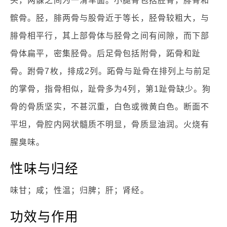
头，两髁之间为一滑车面。小腿骨包括胫骨，腓骨和
髌骨。胫，腓两骨与股骨近于等长，胫骨较粗大，与
腓骨相平行，其上部骨体与胫骨之间有间隙，而下部
骨体扁平，密集胫骨。后足骨包括附骨，跖骨和趾
骨。跗骨7枚，排成2列。跖骨与趾骨在排列上与前足
的掌骨，指骨相似，趾骨多为4列，第1趾骨缺少。狗
骨的骨质坚实，不甚沉重，白色或微黄白色。断面不
平坦，骨腔内网状髓质不明显，骨质显油润。火烧有
腥臭味。
性味与归经
味甘；咸；性温；归脾；肝；肾经。
功效与作用