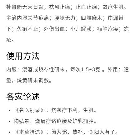
补肾暗无天日骨；祛风止痛；止血止痢；敛疮生肌。
主治内湿关节疼痛；腰腿无力；四肢麻木；崩漏带
下；久痢不止；外伤出血；小儿解颅；痈肿疮瘘；冻
疮。
使用方法
内服：浸酒或烧存性研末，每次1.5~3克 。外用：适
量，煅黄研末调敷。
各家论述
《名医别录》：烧灰疗下利，生肌。
陶弘景：烧屑疗诸疮痿及妒乳痈肿。
《本草拾遗》：煎为粥，热补，令妇人有子。