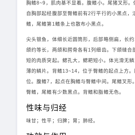
胸鳍8~9，肌肉基不显着。腹鳍小。尾猪叉形
自胸部起经腹部至臀鳍前有2行平行的小黑点，
鳍，尾鳍第1鳍条上也散布小黑点。
尖头银鱼，体细长近圆筒形，后部略侧扁，长约1
颌约等长，两颌和腭骨各有1列细齿。下颌缝合
短的肉质突起。鳃孔大，鳃耙短小。体光滑无鳞
薄的鳞片。背鳍13~14，位于臀鳍的起点上方。
位。腹鳍7，起点在胸鳍与臀鳍中间。尾鳍叉形
臀鳍，尾鳍有少数黑点。背鳍和脂鳍无色。
性味与归经
味甘；性平；归脾；胃；肺经。