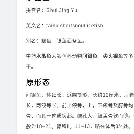
拼音名：Shui Jing Yu
英文名：taihu shortsnout icefish
别名：鯎鱼，银鱼面条鱼。
中药
水晶鱼
为银鱼科动物
间银鱼
，
尖头银鱼
等多
干。
原形态
间银鱼，体细长，近圆筒形，长约12厘米，后
长，两颌等长，前上颌骨，上，下颌骨及腭骨均
骨，而具一肉质突起。鳃孔大，鳃盖骨软而薄。
般为18~21。背鳍II。11~13，略在体后3/