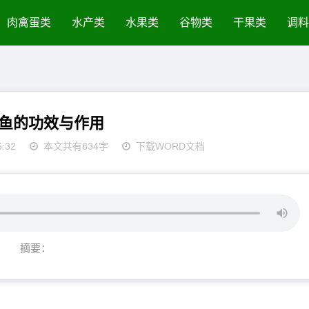
肉禽蛋类
水产类
水果类
谷物类
干果类
调料
鱼的功效与作用
6:32
本文共有834字
下载WORD文档
摘要：