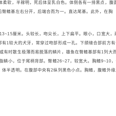
。体柔软，半稼明，死后体呈乳白色。体侧各有一排黑点，腹
沿臀鳍基左右分开，后端合而为一。直达尾基。此外，在胸
3~15厘米。头较长，吻尖长，上下扁平。眼小，口宽大，
部有1较大的犬牙，常穿过吻部形成一孔。下颌缝合部前方有
或有时散生极薄而易脱落的鳞片，雄鱼在臀鳍基部有1列大
脂鳞小，位于尾柄背部。臀鳍26~27，较宽大。胸鳍9~10
。体半透明。在腹部中央有2纵列黑色小点。胸鳍，腹鳍外缘