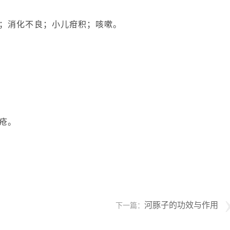
；消化不良；小儿疳积；咳嗽。
疮。
河豚子的功效与作用
下一篇：