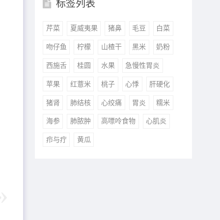
标签列表
芹菜
夏威夷果
猪鼻
毛豆
白菜
吻仔鱼
柠檬
山楂干
黑米
奶粉
西施舌
桂圆
水果
急慢性胃炎
苹果
红薏米
桃子
心悸
肝硬化
猪肾
肺结核
心绞痛
胃炎
糯米
海参
肺脓肿
高嘌呤食物
心肌炎
疖与疔
黄瓜