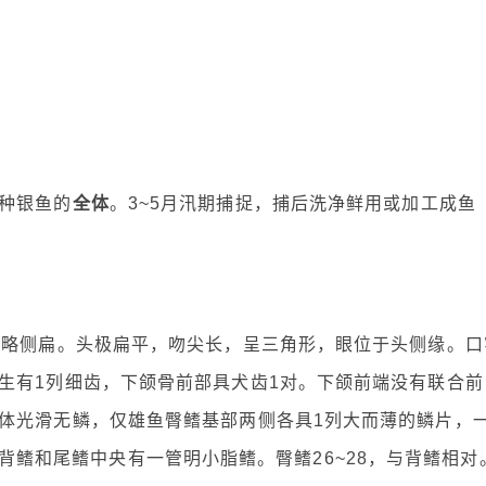
种银鱼的
全体
。3~5月汛期捕捉，捕后洗净鲜用或加工成鱼
希略侧扁。头极扁平，吻尖长，呈三角形，眼位于头侧缘。口
生有1列细齿，下颌骨前部具犬齿1对。下颌前端没有联合前
体光滑无鳞，仅雄鱼臀鳍基部两侧各具1列大而薄的鳞片，
4处。背鳍和尾鳍中央有一管明小脂鳍。臀鳍26~28，与背鳍相对