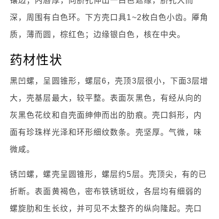
镶边；内唇厚，向脐孔伸出一白色遮缘，脐孔大而
深，周围有白色环。下方壳口具1~2枚白色小齿。厣角
质，薄而圆，棕红色；边缘银白色，核在中央。
药材性状
黑凹螺，呈圆锥形，螺层6，壳顶3层很小，下面3层增
大，壳基层最大，较平整。表面灰黑色，有经从向的
灰黑色花纹和自壳面绅伸而出的肋痕。壳口斜形，内
面有珍珠样光泽和环形细纹数条。壳坚厚。气微，味
微咸。
锈凹螺，螺壳呈圆锥形，螺层约5层。壳顶尖，有的已
折断。表面黄褐色，密布铁锈斑纹，各层均有细弱的
螺旋肋和生长纹，并可见不太整齐的纵向隆起。壳口