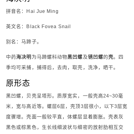
拼音名：Hai Jue Ming
英文名：Black Fovea Snail
别名：马蹄子。
中药
海决明
为马蹄螺科动物
黑凹螺
及
锈凹螺
的
壳
。四
季均可采捕，捕得后，去肉，取壳，洗净，晒干。
原形态
黑凹螺，贝壳呈塔形。质厚宽实，一般壳高24~30毫
米，宽与高近等。螺层6层，壳顶3层很小，以下3层宽
度骤增。壳面一般较平直，体螺层显着膨胀。壳表灰
黑色或棕黑色，生长线细波状与细密的放射肋相互交