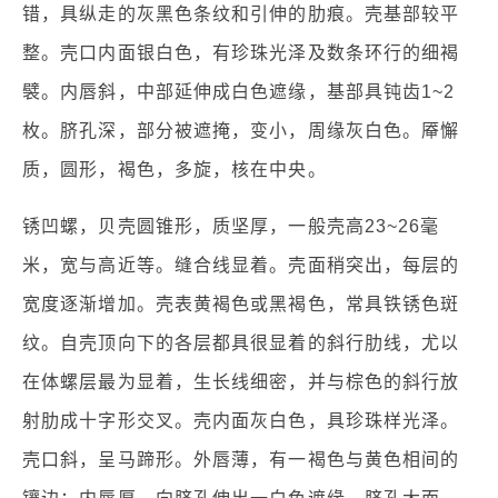
错，具纵走的灰黑色条纹和引伸的肋痕。壳基部较平
整。壳口内面银白色，有珍珠光泽及数条环行的细褐
襞。内唇斜，中部延伸成白色遮缘，基部具钝齿1~2
枚。脐孔深，部分被遮掩，变小，周缘灰白色。厣懈
质，圆形，褐色，多旋，核在中央。
锈凹螺，贝壳圆锥形，质坚厚，一般壳高23~26毫
米，宽与高近等。缝合线显着。壳面稍突出，每层的
宽度逐渐增加。壳表黄褐色或黑褐色，常具铁锈色斑
纹。自壳顶向下的各层都具很显着的斜行肋线，尤以
在体螺层最为显着，生长线细密，并与棕色的斜行放
射肋成十字形交叉。壳内面灰白色，具珍珠样光泽。
壳口斜，呈马蹄形。外唇薄，有一褐色与黄色相间的