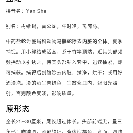
拼音名：Yan She
别名：树蜥蝎，雷公蛇，午时逢，篱筒马。
中药
盐蛇
为鬣蜥科动物
马鬃蛇
除
去内脏的全体
。夏季
捕捉。用小绳结成活套，系于竹竿顶端，近其头部频
频摇动以引诱之，待其头部钻入套中，迅速抽紧，即
可捕获。捕得后剖腹除去内脏，拭净，烘干；或用好
酒浸泡。浸的酒呈青绿色，宜放瓷皿内，避阳光照
射，否则颜色变淡，影响质量。
原形态
全长25~30厘米，尾长超过体长。头部前端尖，呈三
角形；吻钝圆。颈部较细。全体棕褐色，背面，四肢