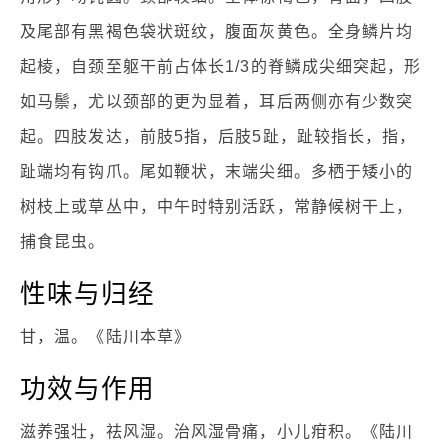
及尾部有黑褐色袋状斑纹，腹面灰黄色。全身鳞片均
起棱，自颈至躯干前占体长1/3的脊鳞成尖细突起，形
如马鬃，尤以颈部的更为显着，耳后两侧亦有少数突
起。四肢发达，前肢5指，后肢5趾，趾较指长，指，
趾端均有钩爪。尾如鞭状，末端尖细。多栖于矮小的
树枝上或草丛中，中午时特别活跃，常静候树干上，
捕食昆虫。
性味与归经
甘，温。《陆川本草》
功效与作用
滋养强壮，祛风湿。治风湿骨痛，小儿疳积。《陆川