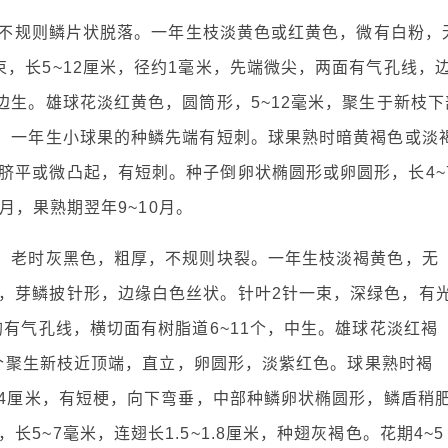
色，不规则鳞片状脱落。一年生枝淡黄色或红黄色，微有白粉，
，长5~12厘米，径约1毫米，先端微尖，两面有气孔线，
边生。雄球花淡红黄色，圆筒形，5~12毫米，聚生于新枝下
生，一年生小球果的种鳞先端有短刺。球果熟时暗黄褐色或淡
脐平或微凸起，有短刺。种子倒卵状椭圆形或卵圆形，长4~
4月，果熟期翌年9~10月。
色，老时灰黑色，粗厚，不规则块裂。一年生枝淡褐黄色，无
，芽鳞披针形，边缘白色丝状。针叶2针一束，深绿色，有
均有气孔线，横切面有树脂道6~11个，中生。雄球花淡红褐
~3个聚生新枝近顶端，直立，卵圆形，淡紫红色。球果熟时褐
~4厘米，有短梗，向下弯垂，中部种鳞卵状椭圆形，鳞盾稍
5~7毫米，连翅长1.5~1.8厘米，种翅灰褐色。花期4~5