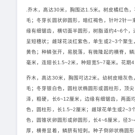
.乔木，高达30米，胸围达1.5米。树皮橘红
毛；冬芽长圆状卵圆形，暗红褐色，针叶2针一束
缘有细锯齿，横切面半圆形，树脂道约4~6个，
呈短穗状；雌球花淡红紫色，单生或2~3个聚
黄色；种鳞张开，易脱落，有微隆起的横脊，鳞
毫米，连翅长1.5~2米，种翅宽5~7毫米。花期
乔木，高达30米，胸围可达2米。幼树皮暗灰
毛；冬芽银白色，圆柱状椭圆形或圆柱形，顶尖
泽，粗硬，长6~12厘米，边缘有细锯齿，两面
色，圆柱形，长1.5~2厘米；雌球花单生或2
色，圆锥状卵圆形或卵圆形，长4~6厘米，径3
厚，横脊显着，鳞脐有短刺。种子倒卵状椭圆形，长