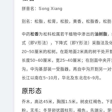
拼音名：Song Xiang
别名：松脂，松膏，松胶，黄香，松脂香，松肪
中药
松香
为松科松属若干植物中渗出的
油树脂
，
式（即V形法），下降式（即Y形法）采脂法及
20~50厘米的松树。在距地面2米高的树干处
长度50~60厘米，宽25~40厘米；在刮面中央开割
沟，中沟基部装一受脂器，再自中沟开割另一对侧
长江以南在5~10月，华北及东北在6~9月。
原形态
乔木，高达45米，胸围1.5米。树皮红褐色，
粉，无毛；冬芽卵状圆柱形，褐色，先端尖，芽