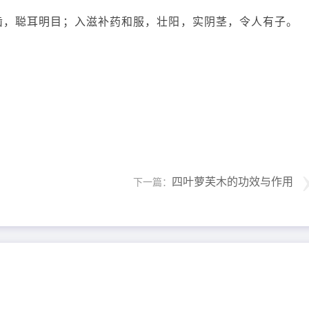
齿，聪耳明目；入滋补药和服，壮阳，实阴茎，令人有子。
四叶萝芙木的功效与作用
下一篇：