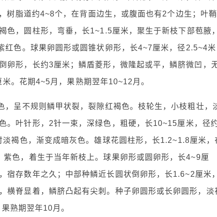
齿，树脂道约4~8个，在背面边生，或腹面也有2个边生；叶
色，圆柱形，弯垂，长1~1.5厘米，聚生于新枝下部苞腋
红色。球果卵圆形或圆锥状卵形，长4~7厘米，径2.5~4米
倒卵形，长约3厘米；鳞盾菱形，微隆起或平，鳞脐微凹，
厘米。花期4~5月，果熟期翌年10~12月。
褐色，呈不规则鳞甲状裂，裂隙红褐色。枝轮生，小枝粗壮，
。叶针形，2针一束，深绿色，粗硬，长10~15厘米，径
淡褐色，渐变成暗灰色。雄球花圆柱形，长1.2~1.8厘米，
，紫色，着生于当年新枝上。球果卵形或圆卵形，长4~9厘
宿存数年之久；中部种鳞近长圆状倒卵形，长1.6~2厘米
，横脊显着，鳞脐凸起有尖刺。种子卵圆形或长卵圆形，淡
，果熟期翌年10月。