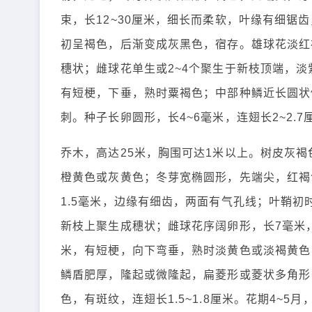
束，长12~30厘米，细长而柔软，叶缘有细锯
初呈褐色，后渐变成灰黑色，宿存。雄球花淡红褐
穗状；雌球花单生或2~4个聚生于新枝顶端，淡紫
有短梗，下垂，熟时粟褐色；中部种鳞近长圆状
刺。种子长卵圆形，长4~6毫米，连翅长2~2.7
乔木，高达25米，胸围可达1米以上。树皮灰
橙黄色或灰黄色；冬芽宽椭圆形，先端尖，红褐色
1.5毫米，边缘有细齿，两面有气孔线；叶鞘初时
新枝上聚生成穗状；雌球花序阔卵形，长7毫米
米，有短梗，向下弯垂，熟时淡黄色或淡褐黄色，
鳞盾肥厚，隆起或微隆起，扁菱形或菱状多角形
色，有斑纹，连翅长1.5~1.8厘米。花期4~5月