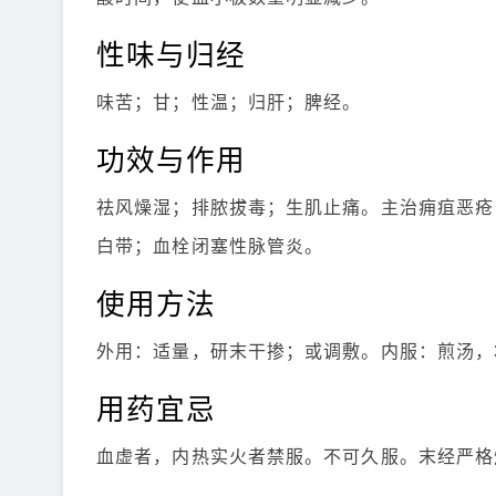
性味与归经
味苦；甘；性温；归肝；脾经。
功效与作用
祛风燥湿；排脓拔毒；生肌止痛。主治痈疽恶疮
白带；血栓闭塞性脉管炎。
使用方法
外用：适量，研末干掺；或调敷。内服：煎汤，
用药宜忌
血虚者，内热实火者禁服。不可久服。末经严格