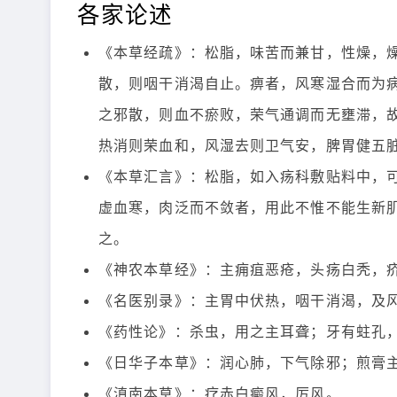
各家论述
《本草经疏》：松脂，味苦而兼甘，性燥，
散，则咽干消渴自止。痹者，风寒湿合而为
之邪散，则血不瘀败，荣气通调而无壅滞，
热消则荣血和，风湿去则卫气安，脾胃健五
《本草汇言》：松脂，如入疡科敷贴料中，
虚血寒，肉泛而不敛者，用此不惟不能生新
之。
《神农本草经》：主痈疽恶疮，头疡白秃，
《名医别录》：主胃中伏热，咽干消渴，及
《药性论》：杀虫，用之主耳聋；牙有蛀孔
《日华子本草》：润心肺，下气除邪；煎膏
《滇南本草》：疗赤白癜风，厉风。