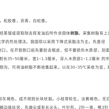
，松胶香，沥青，白松香。
经蒸馏或提取除去挥发油后所作余固体
树脂
。采集树脂有上
化学药剂处理法。我国现以采用下降式采脂法为主。先直径
开割口。在开割割口前先要刮去粗皮，但不要损伤木质部，刮
长35~50厘米，宽1~1.3厘米，深入木质部1~1.2厘米 的
沟，可将油树脂不断收集起来。以在30~35℃采收为宜，
下部灰褐色，成不规则长块状裂。小枝常轮生，淡黄褐色，无
鳞边缘丝状，先端尖或有长尖头。叶针形，2针一束，稀3针