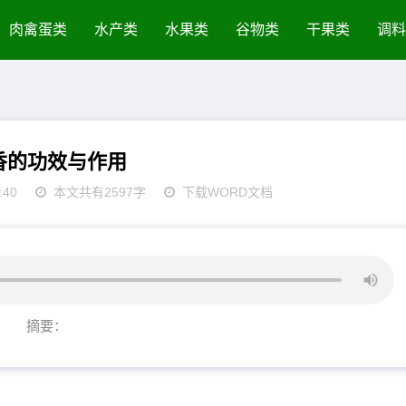
肉禽蛋类
水产类
水果类
谷物类
干果类
调料
香的功效与作用
:40
本文共有2597字
下载WORD文档
摘要：