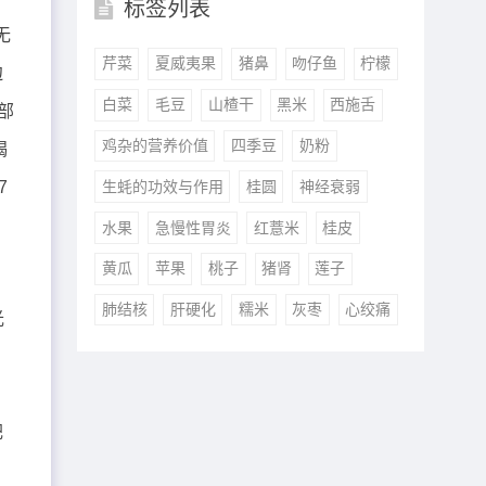
标签列表
无
芹菜
夏威夷果
猪鼻
吻仔鱼
柠檬
边
白菜
毛豆
山楂干
黑米
西施舌
部
鸡杂的营养价值
四季豆
奶粉
褐
生蚝的功效与作用
桂圆
神经衰弱
7
水果
急慢性胃炎
红薏米
桂皮
黄瓜
苹果
桃子
猪肾
莲子
肺结核
肝硬化
糯米
灰枣
心绞痛
光
肥