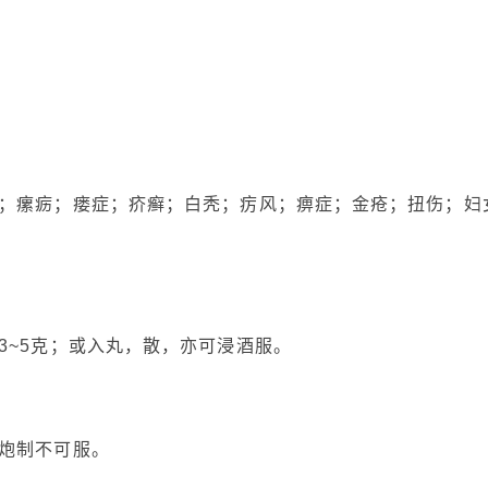
；瘰疬；瘘症；疥癣；白秃；疠风；痹症；金疮；扭伤；妇
3~5克；或入丸，散，亦可浸酒服。
炮制不可服。