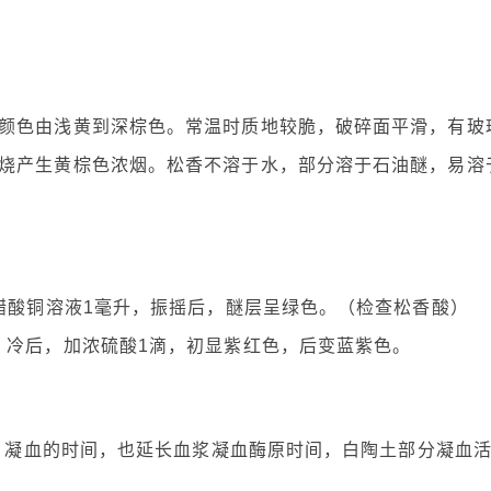
颜色由浅黄到深棕色。常温时质地较脆，破碎面平滑，有玻
烧产生黄棕色浓烟。松香不溶于水，部分溶于石油醚，易溶
%醋酸铜溶液1毫升，振摇后，醚层呈绿色。（检查松香酸）
解，冷后，加浓硫酸1滴，初显紫红色，后变蓝紫色。
血，凝血的时间，也延长血浆凝血酶原时间，白陶土部分凝血