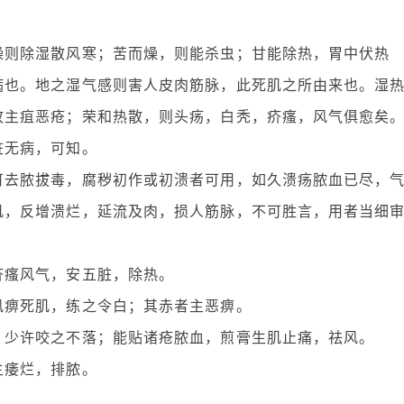
燥则除湿散风寒；苦而燥，则能杀虫；甘能除热，胃中伏热
病也。地之湿气感则害人皮肉筋脉，此死肌之所由来也。湿
故主疽恶疮；荣和热散，则头疡，白秃，疥瘙，风气俱愈矣
脏无病，可知。
可去脓拔毒，腐秽初作或初溃者可用，如久溃疡脓血已尽，
肌，反增溃烂，延流及肉，损人筋脉，不可胜言，用者当细
疥瘙风气，安五脏，除热。
风痹死肌，练之令白；其赤者主恶痹。
，少许咬之不落；能贴诸疮脓血，煎膏生肌止痛，祛风。
主痿烂，排脓。