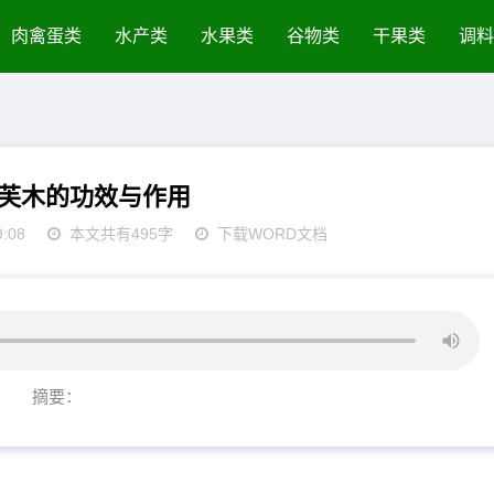
肉禽蛋类
水产类
水果类
谷物类
干果类
调料
芙木的功效与作用
9:08
本文共有495字
下载WORD文档
摘要：