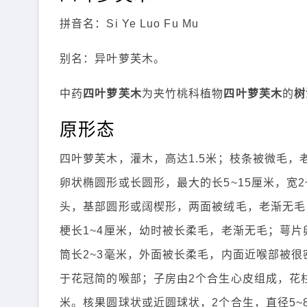
拼音名：Si Ye Luo Fu Mu
别名：异叶萝芙木。
中药
四叶萝芙木
为夹竹桃科植物
四叶萝芙木
的
树
原形态
四叶萝芙木，灌木，高达1.5米；枝条被微毛，
卵状椭圆形或长圆形，最大的长5~15厘米，宽2~
头，基部圆形或阔楔形，两面被绒毛，老渐无毛；
梗长1~4厘米，幼时被长柔毛，老渐无毛；萼
筒长2~3毫米，外面被长柔毛，内面近喉部被
于花冠简的喉部；子房由2个合生心皮组成，花柱
米。核果圆球状或近圆球状，2个合生，直径5