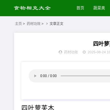
首页
蔬菜类
主页
>
药材功效
>
文章正文
四叶萝
药材功效
2025-08-24 1
四叶萝芙木