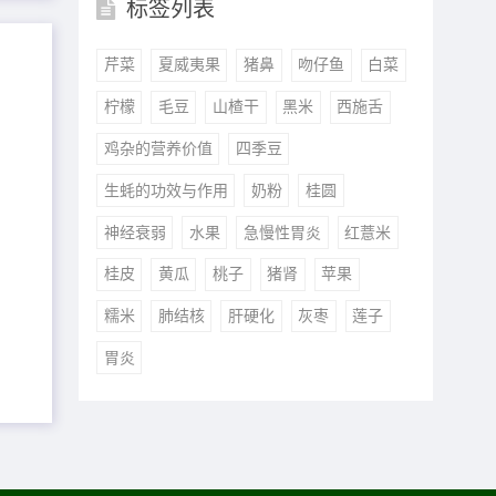
标签列表
芹菜
夏威夷果
猪鼻
吻仔鱼
白菜
柠檬
毛豆
山楂干
黑米
西施舌
鸡杂的营养价值
四季豆
生蚝的功效与作用
奶粉
桂圆
神经衰弱
水果
急慢性胃炎
红薏米
桂皮
黄瓜
桃子
猪肾
苹果
糯米
肺结核
肝硬化
灰枣
莲子
胃炎