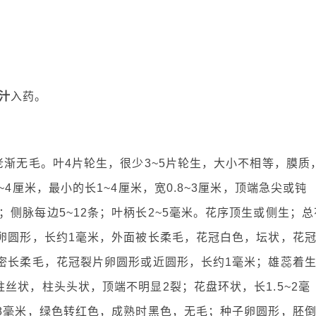
汁
入药。
老渐无毛。叶4片轮生，很少3~5片轮生，大小不相等，膜质
4厘米，最小的长1~4厘米，宽0.8~3厘米，顶端急尖或钝
侧脉每边5~12条；叶柄长2~5毫米。花序顶生或侧生；总
片卵圆形，长约1毫米，外面被长柔毛，花冠白色，坛状，花
很密长柔毛，花冠裂片卵圆形或近圆形，长约1毫米；雄蕊着
丝状，柱头头状，顶端不明显2裂；花盘环状，长1.5~2毫
~8毫米，绿色转红色，成熟时黑色，无毛；种子卵圆形，胚