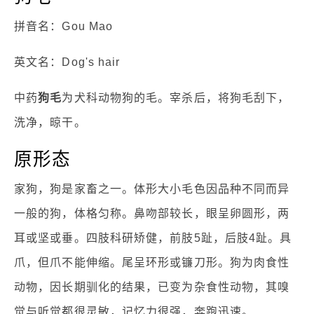
拼音名：Gou Mao
英文名：Dog's hair
中药
狗毛
为犬科动物狗的毛。宰杀后，将狗毛刮下，
洗净，晾干。
原形态
家狗，狗是家畜之一。体形大小毛色因品种不同而异
一般的狗，体格匀称。鼻吻部较长，眼呈卵圆形，两
耳或坚或垂。四肢科研矫健，前肢5趾，后肢4趾。具
爪，但爪不能伸缩。尾呈环形或镰刀形。狗为肉食性
动物，因长期驯化的结果，已变为杂食性动物，其嗅
觉与听觉都很灵敏，记忆力很强，奔跑迅速。