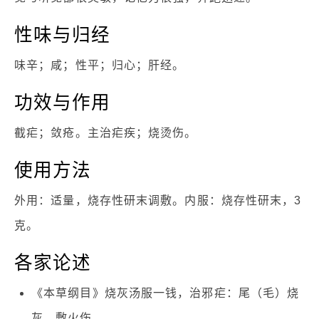
性味与归经
味辛；咸；性平；归心；肝经。
功效与作用
截疟；敛疮。主治疟疾；烧烫伤。
使用方法
外用：适量，烧存性研末调敷。内服：烧存性研末，3
克。
各家论述
《本草纲目》烧灰汤服一钱，治邪疟：尾（毛）烧
灰，敷火伤。