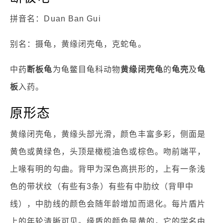
拼音名：Duan Ban Gui
别名：摄龟，黄缘闭壳龟，克蛇龟。
中药
断板龟
为龟鳖目龟科动物
黄缘闭壳龟
的
龟壳
及
龟
板
入药。
原形态
黄缘闭壳龟，黄缘头部光滑，颜色丰富多彩，侧面是
黄色或黄绿色，头顶是橄榄油色或棕色。吻前端平，
上喙有明的勾曲。背甲为深色高拱形的，上有一条浅
色的带状纹（有些有3条）有些有中肋纹（背甲中
线），中肋线的颜色会随年龄增加而退化。每片盾片
上的年轮清晰可见。缘盾的颜色是黄的，它的学名由