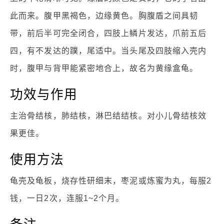
此而来。腹甲黑褐色，边缘黄色。胸腹盾之间具韧
带，前后半可完全闭合，四肢上鳞片发达，爪前五后
四，有不发达的蹼，尾适中。当头尾及四肢缩入壳内
时，腹甲与背甲能紧密地合上，故名为黄缘盒龟。
功效与作用
主治骨结核，肺结核，淋巴结结核。对小儿骨结核效
果更佳。
使用方法
龟壳及龟板，烧存性研细末，枣泥或炼蜜为丸，每服2
钱，一日2次，连服1~2个月。
备注