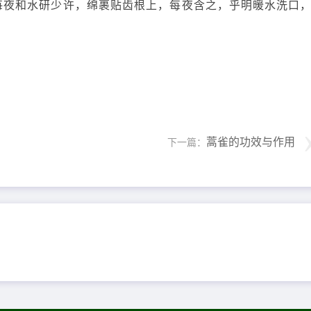
每夜和水研少许，绵裹贴齿根上，每夜含之，乎明暖水洗口
蒿雀的功效与作用
下一篇：