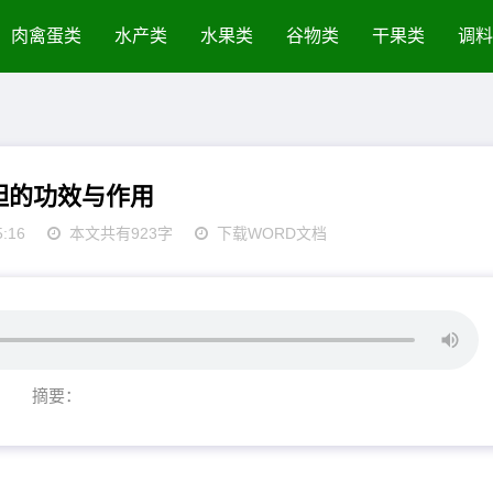
肉禽蛋类
水产类
水果类
谷物类
干果类
调料
胆的功效与作用
5:16
本文共有923字
下载WORD文档
摘要：