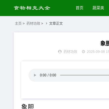
首页
蔬菜类
主页
>
药材功效
>
文章正文
象
药材功效
2025-09-08 1
象胆