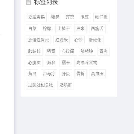
标签列表
夏威夷果
猪鼻
芹菜
毛豆
吻仔鱼
白菜
柠檬
山楂干
黑米
西施舌
研
急慢性胃炎
红薏米
心悸
肝硬化
肺结核
猪肾
心绞痛
肺脓肿
胃炎
心肌炎
海参
糯米
高嘌呤食物
黄瓜
疖与疔
肝炎
骨折
高血压
过酸过甜食物
脂肪肝
主
兼