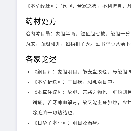
《本草经疏》：“象胆，苦寒之极，不利脾胃，
药材处方
洽内障目翳：象胆半两，鲤鱼胆七枚，熊胆一分，
为末，面糊和丸，如梧桐子大。每服空心茶清下
各家论述
《纲目》：象胆明目，能去尘膜也，与熊胆
《本草拾遗》：主目疾，和乳滴目中。
《本草经疏》：象胆，苦寒之物也。肝热则
诸证。苦寒凉血解毒，故又能主疮肿也，今
除脏腑一切热结也。
《日华子本草》：明目及治瘠。