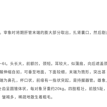
。宰象时将期肝管末端的膨大部分取出，扎肾囊口，然后剔
5~6t。头长大，前额凹，颈短。耳较大，似蒲扇，向后遮盖
展伸缩自如，可垂至地面，下面较细，末端为筒形，突出甚
端为鼻孔，杯口状，前缘有一指状突起，是持握器管。雄象
，全齿呈圆锥体状，每对象牙重约20kg。四肢粗壮，前肢5趾
，皱褐多，稀疏地散生着粗毛。