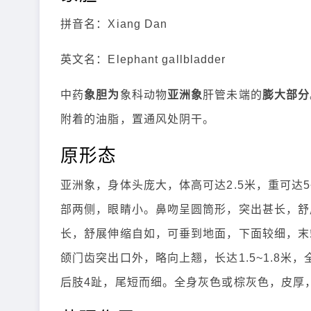
拼音名：Xiang Dan
英文名：Elephant gallbladder
中药
象胆为
象科动物
亚洲象
肝管未端的
膨大部分
附着的油脂，置通风处阴干。
原形态
亚洲象，身体头庞大，体高可达2.5米，重可达
部两侧，眼睛小。鼻吻呈圆筒形，突出甚长，舒
长，舒展伸缩自如，可垂到地面，下面较细，末
颌门齿突出口外，略向上翘，长达1.5~1.8米
后肢4趾，尾短而细。全身灰色或棕灰色，皮厚