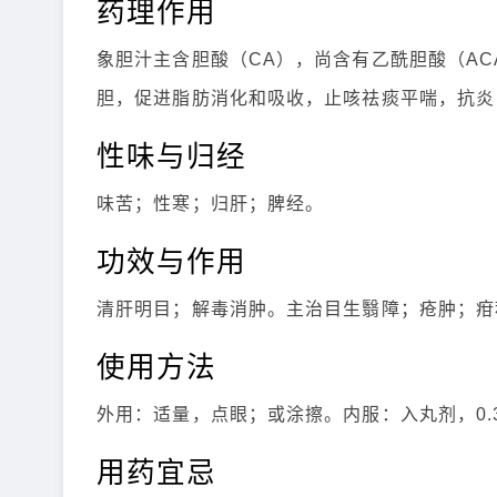
药理作用
象胆汁主含胆酸（CA），尚含有乙酰胆酸（AC
胆，促进脂肪消化和吸收，止咳祛痰平喘，抗炎
性味与归经
味苦；性寒；归肝；脾经。
功效与作用
清肝明目；解毒消肿。主治目生翳障；疮肿；疳
使用方法
外用：适量，点眼；或涂擦。内服：入丸剂，0.3
用药宜忌