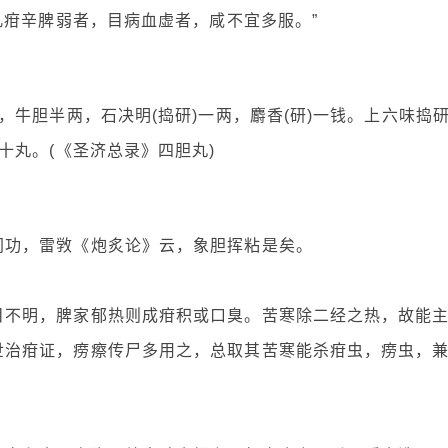
凡疳辛脾弱者，目病血虚者，咸不宜多服。”
牛胆半两，石决明(捣研)一两，麝香(研)一钱。上六味捣
十丸。(《圣济总录》四胆丸)
同功，雷敩《炮炙论》云，象胆挥粘是矣。
目不明，脾家郁热则成疳积或口臭。苦寒除二经之热，故能
世治疳证，痨瘵传尸多用之，总取其苦寒能杀疳虫，痨虫，