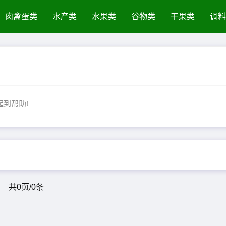
肉禽蛋类
水产类
水果类
谷物类
干果类
调料
起到帮助!
共0页/0条