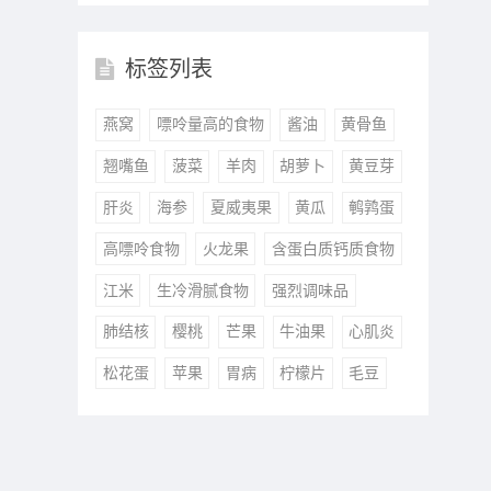
标签列表
燕窝
嘌呤量高的食物
酱油
黄骨鱼
翘嘴鱼
菠菜
羊肉
胡萝卜
黄豆芽
肝炎
海参
夏威夷果
黄瓜
鹌鹑蛋
高嘌呤食物
火龙果
含蛋白质钙质食物
江米
生冷滑腻食物
强烈调味品
肺结核
樱桃
芒果
牛油果
心肌炎
松花蛋
苹果
胃病
柠檬片
毛豆