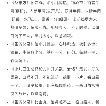
《圣惠方》铅霜丸，治小儿惊热，镇心神：铅霜半
两(纲研)，人参半两(去芦头)，茯神半两，朱砂半两
(研细，水飞过)，麝香一分(细研)。上药捣罗为末，
都研令匀，炼蜜和丸，如绿豆大。不计时候，以薄
荷汤下五丸，量儿大小，以意加减。
《圣济总录》治小儿惊热，心肺积热，夜卧多惊：
铅霜，牛黄各半分，铁粉一分。研匀。每服一字，
竹沥调下。
《小儿卫生总微论方》开关散，治诸？潮发，牙关
紧急，口噤不开，不能进药：蟾酥一小片，铅白霜
一字。上研令极细，用乌梅肉蘸药，于两口角揩擦
良久乃开，以进别药。
《圣济总录》比金丸，治鼻衄不止：铅白霜末，新