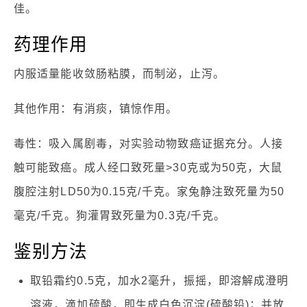
佳。
药理作用
内服适量能收敛肠粘膜，而制泌，止泻。
其他作用：有消痰，镇惊作用。
毒性：吸入属剧毒，对实验动物致癌证据充分。人接
触可能致癌。成人经口致死量>30克或为50克，大鼠
腹腔注射LD50为0.15克/千克。家兔静注致死量为50
毫克/千克。狗灌胃致死量为0.3克/千克。
鉴别方法
取铅霜约0.5克，加水2毫升，振摇，即溶解成澄明
溶液，滴加硫酸，即生成白色沉淀(硫酸铅)；并放