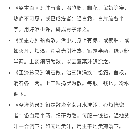
《婴童百问》胜雪膏，治堕肠，翻花，鼠奶等痔，
热痛不可忍，或已成疮者：铅白霜，白片脑各半
字，用好酒少许，研成膏子涂之。
《圣惠方》铅霜散，治小儿身上有赤，或瘀肿，或
如火丹，烦渴，浑身赤引壮热：铅霜半两，绿豆粉
半两。上药细研为散，以芸薹菜汁调涂之。
《圣济总录》消石散，治三消渴疾：铅霜，茜根，
消石各一两。上三味捣罗为散。每服一钱匕，冷水
调下。
《圣济总录》铅霜散治室女月水滞涩，心烦恍惚
者：铅白霜半两。细研为散。每服一钱匕，温地黄
汁一合调下；如无地黄汁，用生干地黄煎汤下。