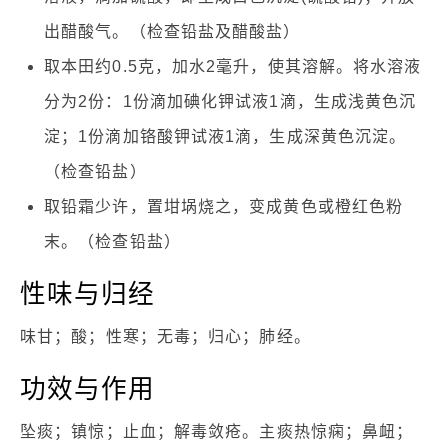
出醋酸气。（检查铅盐及醋酸盐）
取本田约0.5克，加水2毫升，使其溶解。将水溶液
分为2份：1份滴加碘化钾试液1滴，生成浅黄色沉
淀；1份滴加铬酸钾试液1滴，生成深黄色沉淀。
（检查铅盐）
取铅霜少许，置坩埚烧之，变成黄色或橙红色粉
末。（检查铅盐）
性味与归经
味甘；酸；性寒；无毒；归心；肺经。
功效与作用
坠痰；镇惊；止血；解毒敛疮。主痰热惊痫；鼻衄；