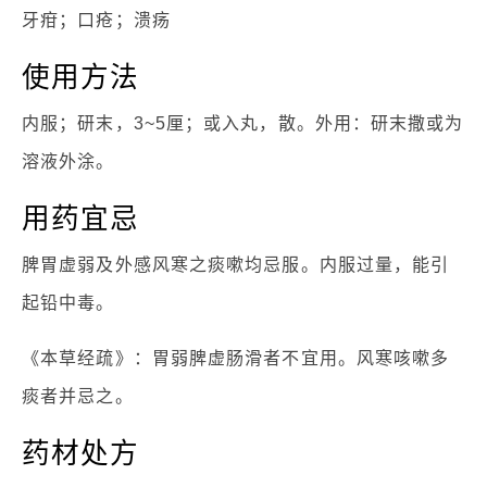
牙疳；口疮；溃疡
使用方法
内服；研末，3~5厘；或入丸，散。外用：研末撒或为
溶液外涂。
用药宜忌
脾胃虚弱及外感风寒之痰嗽均忌服。内服过量，能引
起铅中毒。
《本草经疏》：胃弱脾虚肠滑者不宜用。风寒咳嗽多
痰者并忌之。
药材处方