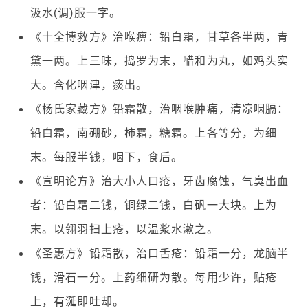
汲水(调)服一字。
《十全博救方》治喉痹：铅白霜，甘草各半两，青
黛一两。上三味，捣罗为末，醋和为丸，如鸡头实
大。含化咽津，痰出。
《杨氏家藏方》铅霜散，治咽喉肿痛，清凉咽膈：
铅白霜，南硼砂，柿霜，糖霜。上各等分，为细
末。每服半钱，咽下，食后。
《宣明论方》治大小人口疮，牙齿腐蚀，气臭出血
者：铅白霜二钱，铜绿二钱，白矾一大块。上为
末。以翎羽扫上疮，以温浆水漱之。
《圣惠方》铅霜散，治口舌疮：铅霜一分，龙脑半
钱，滑石一分。上药细研为散。每用少许，贴疮
上，有涎即吐却。