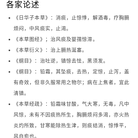
各家论述
《日华子本草》：消痰，止惊悸，解酒毒，疗胸膈
烦闷，中风痰实，止渴。
《本草图经》；治风痰及婴孺惊滞。
《本草衍义》：治上膈热涎塞。
《纲目》：治吐逆，镇惊去怯，黑须发。
《纲目》：铅霜，其坠痰，去热，定惊，止泻，盖
有奇效，但非久服常用之物尔；病在上焦者，宜此
清镇。
《本草经疏》：铅霜味甘酸，气大寒，无毒，凡中
风惊，未有不因痰热所生，胸膈烦闷多渴，亦火热
炎灼所致，甘寒能除热生津，则痰结消，惊悸平，
风自愈也。