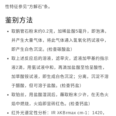
性特征参见“方解石”条。
鉴别方法
取鹅管石粉末约0.2克，加稀盐酸5毫升，即泡沸，
并产生大量气体，将此气体通入氢氧化钙试液中，
即产生白色沉淀。(检查碳酸盐）
取上述反应后的溶液，滤旱灾，滤液加甲基约指示
液2滴，用氨试液中和，再滴加盐酸至恰呈酸性，
加草酸铵试液，即生成白色沉淀；分离，沉淀不溶
于醋酸，但可溶于盐酸。(检查钙盐）
取铂丝，用盐酸湿润后，蘸取粉末少许，在无色火
焰中燃烧，火焰即显砖红色。(检查钙盐）
红外光谱定性分析：IR λKBrmax cm-1：1420，