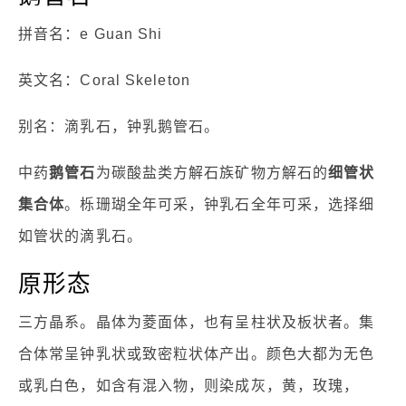
拼音名：e Guan Shi
英文名：Coral Skeleton
别名：滴乳石，钟乳鹅管石。
中药
鹅管石
为碳酸盐类方解石族矿物方解石的
细管状
集合体
。栎珊瑚全年可采，钟乳石全年可采，选择细
如管状的滴乳石。
原形态
三方晶系。晶体为菱面体，也有呈柱状及板状者。集
合体常呈钟乳状或致密粒状体产出。颜色大都为无色
或乳白色，如含有混入物，则染成灰，黄，玫瑰，