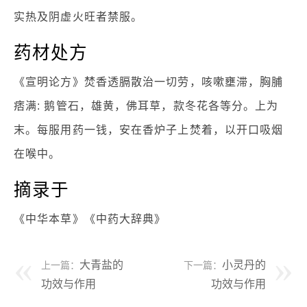
实热及阴虚火旺者禁服。
药材处方
《宣明论方》焚香透膈散治一切劳，咳嗽壅滞，胸脯
痞满: 鹅管石，雄黄，佛耳草，款冬花各等分。上为
末。每服用药一钱，安在香炉子上焚着，以开口吸烟
在喉中。
摘录于
《中华本草》《中药大辞典》
大青盐的
小灵丹的
上一篇：
下一篇：
功效与作用
功效与作用