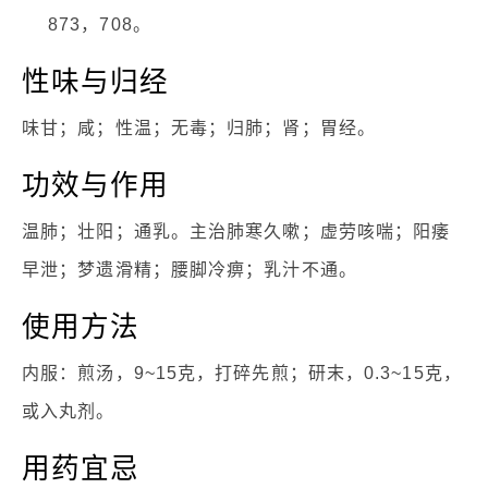
873，708。
性味与归经
味甘；咸；性温；无毒；归肺；肾；胃经。
功效与作用
温肺；壮阳；通乳。主治肺寒久嗽；虚劳咳喘；阳痿
早泄；梦遗滑精；腰脚冷痹；乳汁不通。
使用方法
内服：煎汤，9~15克，打碎先煎；研末，0.3~15克，
或入丸剂。
用药宜忌