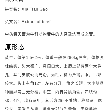
拼音名：Xia Tian Gao
英文名：Extract of beef
中药
霞天膏
为牛科动物
黄牛
的肉经熬炼而成之
膏
。
原形态
黄牛，体第1.5~2米，体重一般在280kg左右。体格强
壮结实，头大额广，鼻阔口大，上唇上部有两个大鼻
孔，基间皮肤硬而光滑，无毛，称为鼻镜。眼，耳都
较大。头上有角1对，左右分开，角之长短，大小随品
种而异弯曲无分枝，中空，内有骨质角髓。四肢匀
称，4路，均有蹄甲，其后方2趾不着地，称悬蹄。尾
较长，尾端具丛毛，毛色大部分为黄色，无杂毛掺