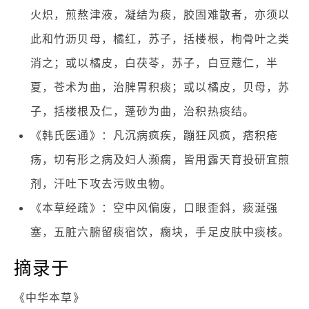
火炽，煎熬津液，凝结为痰，胶固难散者，亦须以
此和竹沥贝母，橘红，苏子，括楼根，枸骨叶之类
消之；或以橘皮，白茯苓，苏子，白豆蔻仁，半
夏，苍术为曲，治脾胃积痰；或以橘皮，贝母，苏
子，括楼根及仁，蓬砂为曲，治积热痰结。
《韩氏医通》：凡沉病疯疾，蹦狂风疯，痞积疮
疡，切有形之病及妇人濒瘸，皆用露天育投研宜煎
剂，汗吐下攻去污败虫物。
《本草经疏》：空中风偏废，口眼歪斜，痰涎强
塞，五脏六腑留痰宿饮，瘸块，手足皮肤中痰核。
摘录于
《中华本草》