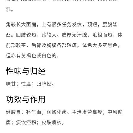
混。
角较长大面扁，上有很多任务发纹，颈短，腰腹隆
凸。四肢较短，蹄较大。皮厚无汗腺，毛粗而短，体
前部较密，后背及胸腹各部较疏。体色大多灰黑色，
但亦有黄褐色或白色的。
性味与归经
味甘；性温；归脾经。
功效与作用
健脾胃；补气血；润燥化痰。主治虚劳赢瘦；中风偏
废；痰饮痞积；皮肤痰核。