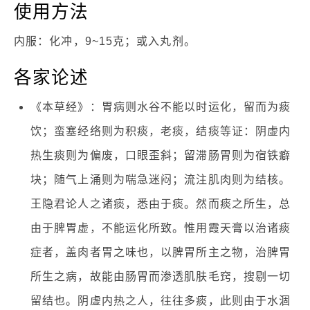
使用方法
内服：化冲，9~15克；或入丸剂。
各家论述
《本草经》：胃病则水谷不能以时运化，留而为痰
饮；蛮塞经络则为积痰，老痰，结痰等证：阴虚内
热生痰则为偏废，口眼歪斜；留滞肠胃则为宿铁癖
块；随气上涌则为喘急迷闷；流注肌肉则为结核。
王隐君论人之诸痰，悉由于痰。然而痰之所生，总
由于脾胃虚，不能运化所致。惟用霞天膏以治诸痰
症者，盖肉者胃之味也，以脾胃所主之物，治脾胃
所生之病，故能由肠胃而渗透肌肤毛窍，搜剔一切
留结也。阴虚内热之人，往往多痰，此则由于水涸