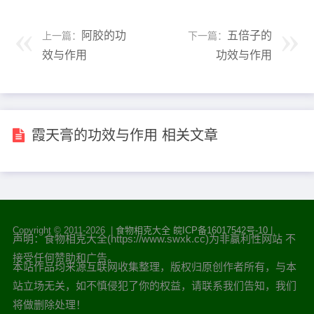
阿胶的功
五倍子的
上一篇：
下一篇：
效与作用
功效与作用
霞天膏的功效与作用 相关文章
Copyright © 2011-
2026 |
食物相克大全
皖ICP备16017542号-10
|
声明：食物相克大全(https://www.swxk.cc)为非赢利性网站 不
接受任何赞助和广告。
本站作品均来源互联网收集整理，版权归原创作者所有，与本
站立场无关，如不慎侵犯了你的权益，请联系我们告知，我们
将做删除处理！