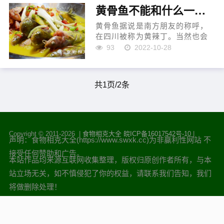
促进骨骼和大脑的生长发育，可
黄骨鱼不能和什么一起吃
以提...
黄骨鱼据说是南方朋友的称呼，
在四川被称为黄辣丁。当然也会
被称为黄颡鱼或者黄腊丁。它的
93
2022-10-28
背鳍有数道硬刺，要特别小心别
被刺伤。黄骨鱼价格不贵，在厦
门这边的菜市场买，价格是十几
共1页/2条
元一...
Copyright © 2011-
2026 |
食物相克大全
皖ICP备16017542号-10
|
声明：食物相克大全(https://www.swxk.cc)为非赢利性网站 不
接受任何赞助和广告。
本站作品均来源互联网收集整理，版权归原创作者所有，与本
站立场无关，如不慎侵犯了你的权益，请联系我们告知，我们
将做删除处理！