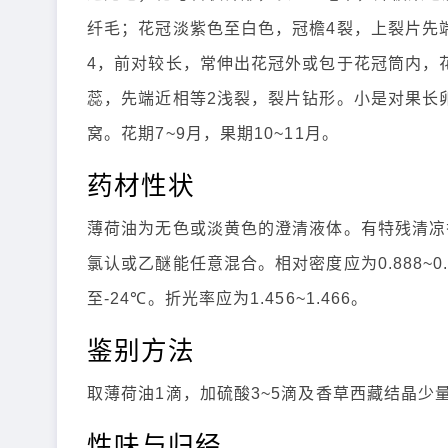
纤毛；花冠淡紫色至白色，冠檐4裂，上裂片先
4，前对较长，常伸出花冠外或包于花冠筒内，
蕊，先端近相等2浅裂，裂片钻形。小是对果长卵
窝。花期7~9月，果期10~11月。
药材性状
薄荷油为无色或淡黄色的澄清液体。有特残清凉
氯认或乙醚能任意混合。相对密度应为0.888~0
至-24℃。折光率应为1.456~1.466。
鉴别方法
取薄荷油1滴，加硫酸3~5滴及香草西藏结晶少
性味与归经