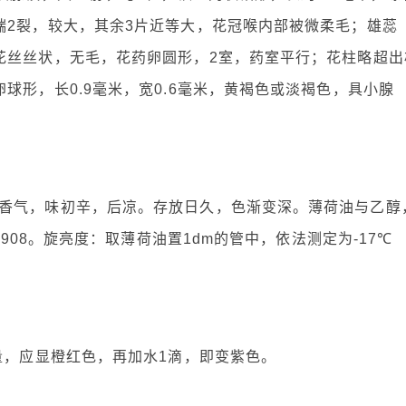
端2裂，较大，其余3片近等大，花冠喉内部被微柔毛；雄蕊
花丝丝状，无毛，花药卵圆形，2室，药室平行；花柱略超出
球形，长0.9毫米，宽0.6毫米，黄褐色或淡褐色，具小腺
香气，味初辛，后凉。存放日久，色渐变深。薄荷油与乙醇
.908。旋亮度：取薄荷油置1dm的管中，依法测定为-17℃
量，应显橙红色，再加水1滴，即变紫色。