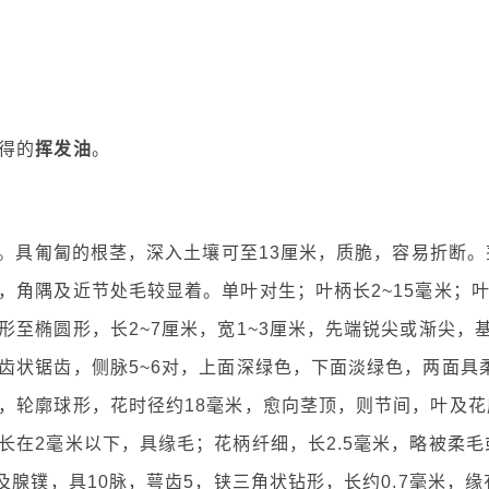
得的
挥发油
。
米。具匍匐的根茎，深入土壤可至13厘米，质脆，容易折断。
，角隅及近节处毛较显着。单叶对生；叶柄长2~15毫米；
至椭圆形，长2~7厘米，宽1~3厘米，先端锐尖或渐尖，
齿状锯齿，侧脉5~6对，上面深绿色，下面淡绿色，两面具
，轮廓球形，花时径约18毫米，愈向茎顶，则节间，叶及花
长在2毫米以下，具缘毛；花柄纤细，长2.5毫米，略被柔毛
及腺镤，具10脉，萼齿5，铗三角状钻形，长约0.7毫米，缘