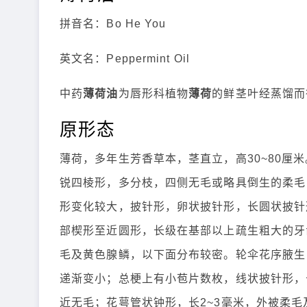
拼音名：Bo He You
英文名：Peppermint Oil
中药
薄荷油
为唇形科植物
薄荷
的鲜茎叶经蒸馏而
原形态
薄荷，多年生芳香草本，茎直立，高30~80厘
锐四棱形，多分枝，四侧无毛或略具倒生的柔毛
形变化较大，披针形，卵状披针形，长圆状披针形
部楔形至近圆形，长级在基部以上疏生粗大的牙
毛及黄色腺鳞，以下面分布较密。轮伞花序腋生
递渐变小；总梗上有小苞片数枚，线状披针形，
近无毛；花萼管状钟形，长2~3毫米，外被柔毛