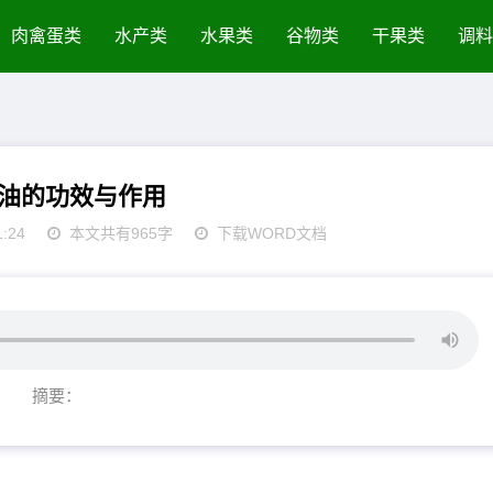
肉禽蛋类
水产类
水果类
谷物类
干果类
调料
油的功效与作用
1:24
本文共有965字
下载WORD文档
摘要：