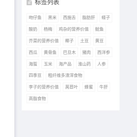
标签列表
吻仔鱼
黑米
西施舌
脂肪肝
蛏子
酸奶
杨梅
鸡杂的营养价值
鱿鱼
芥菜的营养价值
椰子
土豆
黄豆
西瓜
黄骨鱼
巴旦木
猪肉
西洋参
海蜇
玉米
海产品
淮山药
人参
四季豆
粗纤维多渣滓食物
李子的营养价值
莴苣叶
蜂蜜
牛肝
高脂食物