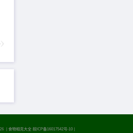
26 |
食物相克大全
皖ICP备16017542号-10
|