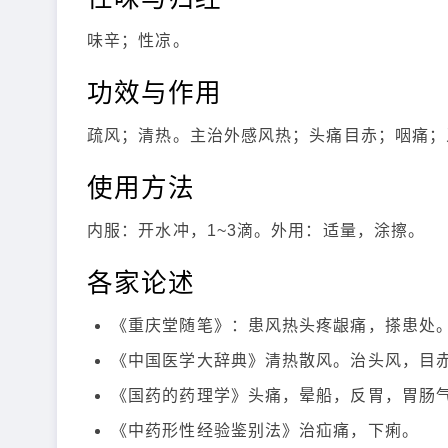
味辛；性凉。
功效与作用
疏风；清热。主治外感风热；头痛目赤；咽痛；
使用方法
内服：开水冲，1~3滴。外用：适量，涂擦。
各家论述
《重庆堂随笔》：患风热头疼龈痛，搽患处
《中国医学大辞典》清热散风。治头风，目
《国药的药理学》头痛，晕船，反胃，胃肠
《中药形性经验鉴别法》治疝痛，下痢。