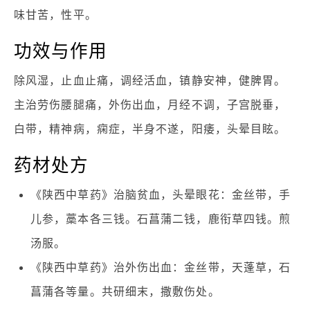
味甘苦，性平。
功效与作用
除风湿，止血止痛，调经活血，镇静安神，健脾胃。
主治劳伤腰腿痛，外伤出血，月经不调，子宫脱垂，
白带，精神病，痫症，半身不遂，阳痿，头晕目眩。
药材处方
《陕西中草药》治脑贫血，头晕眼花：金丝带，手
儿参，藁本各三钱。石菖蒲二钱，鹿衔草四钱。煎
汤服。
《陕西中草药》治外伤出血：金丝带，天蓬草，石
菖蒲各等量。共研细末，撒敷伤处。