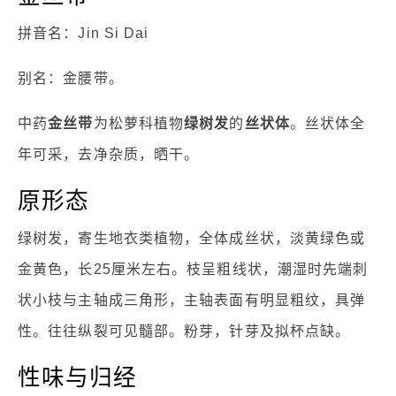
拼音名：Jin Si Dai
别名：金腰带。
中药
金丝带
为松萝科植物
绿树发
的
丝状体
。丝状体全
年可采，去净杂质，晒干。
原形态
绿树发，寄生地衣类植物，全体成丝状，淡黄绿色或
金黄色，长25厘米左右。枝呈粗线状，潮湿时先端刺
状小枝与主轴成三角形，主轴表面有明显粗纹，具弹
性。往往纵裂可见髓部。粉芽，针芽及拟杯点缺。
性味与归经