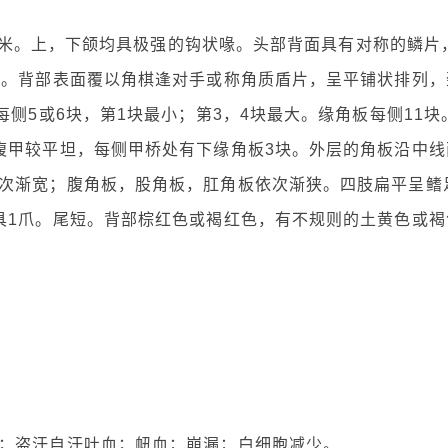
25厘米。上，下颌均具极强的钩状喙。头部背面具有对称的鳞片
棱。背部表面覆以角棋逢对手或称角质盾片，呈平铺状排列，
每侧5或6块，第1块最小；第3，4块最大。缘角板每侧11块
腹甲较平坦，每侧甲桥处有下缘角板3块。外层的角板沿中线
次渐宽；腹角板，股角板，肛角板依次渐狭。四肢扁平呈鳍
具1爪。尾短。背部棕红色或褐红色，有不规则的土黄色或褐
；盗汗自汗吐血；衄血；崩漏；白细胞减少。