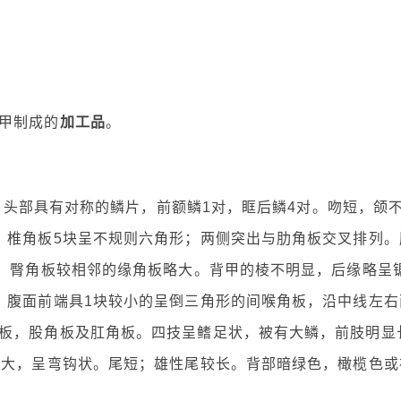
甲制成的
加工品
。
米，头部具有对称的鳞片，前额鳞1对，眶后鳞4对。吻短，颌
。椎角板5块呈不规则六角形；两侧突出与肋角板交叉排列。
块。臀角板较相邻的缘角板略大。背甲的棱不明显，后缘略呈
，腹面前端具1块较小的呈倒三角形的间喉角板，沿中线左右
板，股角板及肛角板。四技呈鳍足状，被有大鳞，前肢明显
爪大，呈弯钩状。尾短；雄性尾较长。背部暗绿色，橄榄色或