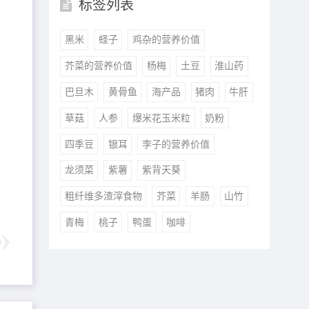
标签列表
黑米
蛏子
鸡杂的营养价值
芥菜的营养价值
杨梅
土豆
淮山药
巴旦木
黄骨鱼
海产品
猪肉
牛肝
草菇
人参
爆米花玉米粒
奶粉
四季豆
银耳
李子的营养价值
龙须菜
紫薯
紫背天葵
粗纤维多渣滓食物
芥菜
羊肠
山竹
青梅
桃子
鸭蛋
咖啡