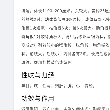
蠵龟，体长1100~200厘米。头较大，宽约
前额鳞2对，幼体背部具3条强棱，成体背部无
角板1块短宽，椎角板6块；第6块最大。肋角板
臀角板1对较缘角板大。背甲后缘略呈锯齿状，
侧成对排列着较小的喉角板，肱角板，胸角板依
状；前肢大，后肢小，内侧各有2爪，长成后或
斑纹，腹部柠檬黄色或黄色。
性味与归经
味甘；咸；性寒；归肝；脾；心；胃经。
功效与作用
滋阴潜阳；养血止血。主治久病体虚；形瘦乏力