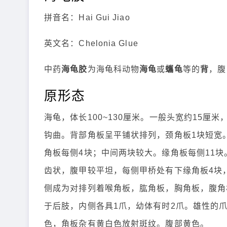
拼音名：Hai Gui Jiao
英文名：Chelonia Glue
中药
海龟胶
为海龟科动物
海龟
或
蠵龟
等的
背
，腹
原形态
海龟，体长100~130厘米。一般头宽约15厘
钩曲。背部角板呈平铺状排列，颈角板1块短宽
角板每侧4块；中间两块较大。缘角板每侧11
齿状，腹甲较平坦，每侧甲桥处有下缘角板4块
侧成为对排列着喉角板，肱角板，胸角板，腹角
于后肢，内侧各具1爪，幼体有时2爪。雄性的
色，角板杂有黄白色放射斑纹。腹部黄色。