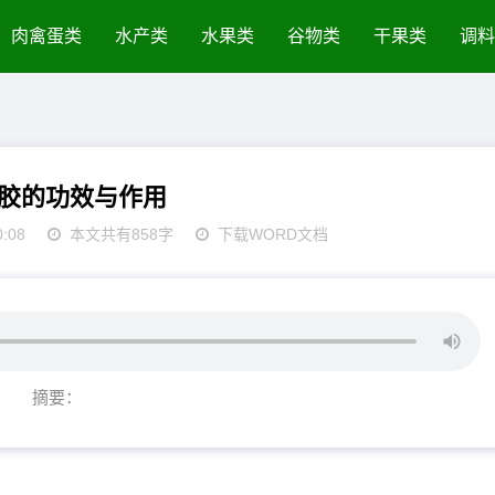
肉禽蛋类
水产类
水果类
谷物类
干果类
调料
胶的功效与作用
0:08
本文共有858字
下载WORD文档
摘要：