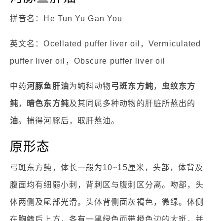
拼音名：He Tun Yu Gan You
英文名：Ocellated puffer liver oil，Vermiculated
puffer liver oil，Obscure puffer liver oil
中药
河豚鱼肝油
为鲀科动物
弓斑东方鲀
，
虫纹东方
鲀
，
暗色东方鲀
及其同属多种动物的肝脏所熬出的
油
。捕得河豚后，取肝熬油。
原形态
弓斑东方鲀，体长一般为10~15厘米，头部，体背及
腹面均有细弱小刺，背刺区与腹刺区分离。吻部，头
体两侧及尾部光滑。头体背侧面灰褐色，微绿。体侧
在胸鳍后上方，各有一黑绿色而带橙色边的大斑，并