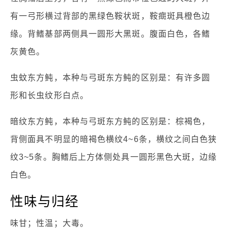
有一弓形横过背部的黑绿色鞍状斑，鞍癍斑具橙色边
缘。背鳍基部两侧具一圆形大黑斑。腹面白色，各鳍
灰黄色。
虫蚊东方鲀，本种与弓斑东方鲀的区别是：有许多圆
形和长虫纹形白点。
暗纹东方鲀，本种与弓斑东方鲀的区别是：棕褐色，
背侧面具不明显的暗褐色横纹4~6条，横纹之间白色狭
纹3~5条。胸鳍后上方体侧处具一圆形黑色大斑，边缘
白色。
性味与归经
味甘；性温；大毒。