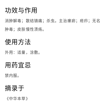
功效与作用
消肿解毒；散结镇痛；杀虫。主治瘰疬；疮疖；无名
肿毒；皮肤慢性溃疡。
使用方法
外用：适量，涂敷。
用药宜忌
禁内服。
摘录于
《中华本草》