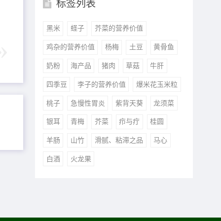
标签列表
黑米
蛏子
芥菜的营养价值
鸡杂的营养价值
杨梅
土豆
黄骨鱼
奶粉
海产品
猪肉
草菇
牛肝
四季豆
李子的营养价值
爆米花玉米粒
桃子
急慢性胃炎
紫背天葵
龙须菜
银耳
青梅
芥菜
疖与疔
桂圆
羊肠
山竹
滑腻、粘滞之品
马心
白酒
火龙果