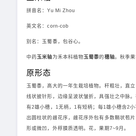
拼音名：Yu Mi Zhou
英文名：corn-cob
别名：玉蜀黍，包谷心。
中药
玉米轴
为禾本科植物
玉蜀黍
的
穗轴
。秋季果
原形态
玉蜀黍，高大的一年生栽培植物。秆粗壮，直立
线状披针形，边缘呈波状皱折，具强壮之中脉。
有2雄小穗，1无柄，1有短柄；每1雄小穗含2
出圆柱状的雌花序，雌花序外包有多数鞘状苞片
形或微凹，外稃膜质透明。花，果期7~9月。