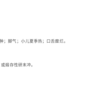
肿；脚气；小儿夏季热；口舌糜烂。
；或煅存性研末冲。