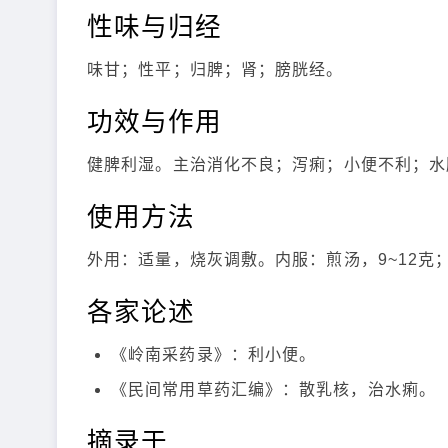
性味与归经
味甘；性平；归脾；肾；膀胱经。
功效与作用
健脾利湿。主治消化不良；泻痢；小便不利；水
使用方法
外用：适量，烧灰调敷。内服：煎汤，9~12克
各家论述
《岭南采药录》：利小便。
《民间常用草药汇编》：散乳核，治水痢。
摘录于