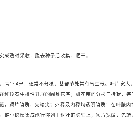
实成熟时采收，脱去种子后收集，晒干。
，高1~4米，通常不分枝，基部节处常有气生根。叶片宽大
在秆顶着生雄性开展的圆锥花序；雄花序的分枝三棱状，每
小花，颖片膜质，先端尖；外稃及内稃均透明膜质；在叶腋内
，雌小穗密集成纵行排列于粗壮的穗轴上，颖片宽阔，先端