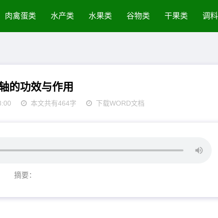
肉禽蛋类
水产类
水果类
谷物类
干果类
调料
轴的功效与作用
8:00
本文共有464字
下载WORD文档
摘要：