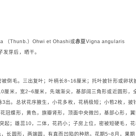
ata （Thunb.）Ohwi et Ohashi或
赤豆
Vigna angularis
子发芽后，晒干。
密被倒毛。三出复叶；叶柄长8~16厘米；托叶披针形或卵状
10厘米，宽2~6厘米，先端渐尖，基部阔三角形或近圆形，
脉3出。总状花序腋生，小花多枚，花柄极短；小苞2枚，披
；花冠蝶形，黄色，旗瓣肾形，顶面中央微凹，基部心形，翼
突起；雄蕊10，二体，花药小；子房上位，密被短硬毛，花
色，长圆形，两端圆，有直而凹陷的种脐。花期5~8月，果期