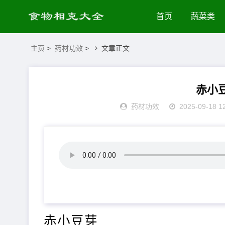
首页
蔬菜类
主页
>
药材功效
>
文章正文
赤小
药材功效
2025-09-18 1
赤小豆芽