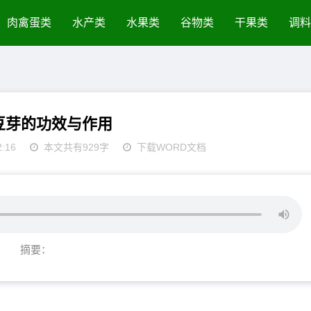
肉禽蛋类
水产类
水果类
谷物类
干果类
调料
豆芽的功效与作用
2:16
本文共有929字
下载WORD文档
摘要：