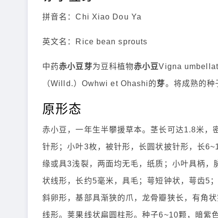
拼音名：Chi Xiao Dou Ya
英文名：Rice bean sprouts
中药
赤小豆芽
为豆科植物
赤小豆
Vigna umbell
（Willd.）Owhwi et Ohashi的
芽
。将成熟的种
原形态
赤小豆，一年生半攀援草本。茎长可达1.8米，
针形；小叶3枚，被针形，长圆状披针形，长6~
缘或具3浅裂，两面均无毛，纸质；小叶具柄，
状线形，长约5毫米，具毛；萼短钟状，萼齿5
斜卵形，基部具渐狭的爪，龙骨瓣狭长，有角状
线形。荚果线状扁圆柱形。种子6~10颗，暗紫