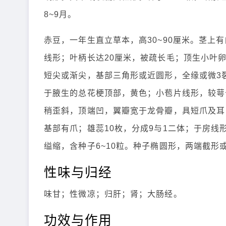
8~9月。
赤豆，一年生直立草本，高30~90厘米。茎上
线形；叶柄长达20厘米，被疏长毛；顶生小叶卵形
短尖或渐尖，基部三角形或近圆形，全缘或微3裂
于腋生的总花梗顶部，黄色；小苞片线形，较萼
稍歪斜，顶端凹，翼瓣宽于龙骨瓣，具短爪及耳
基部有爪；雄蕊10枚，分成9与1二体；于房
缢缩，含种子6~10粒。种子椭圆形，两端截形
性味与归经
味甘；性微凉；归肝；肾；大肠经。
功效与作用