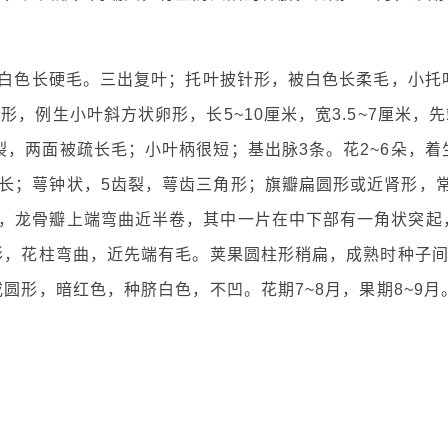
有白色长硬毛。三出复叶；托叶披针形，被白色长柔毛，小托
，例生小叶斜方状卵形，长5~10厘米，宽3.5~7厘米，先
，两面被疏长毛；小叶柄很短；基出脉3条。花2~6朵，着
长；萼钟状，5齿裂，萼齿三角形；旗瓣扁圆形或近肾形，
，龙骨瓣上端弯曲近半卷，其中一片在中下部有一角状突起
线形，花柱弯曲，近先端有毛。荚果圆柱形稍扁，成熟时种子
或圆形，暗红色，种脐白色，不凹。花期7~8月，果期8~9月