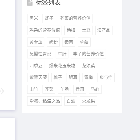
标签列表
黑米
蛏子
芥菜的营养价值
鸡杂的营养价值
杨梅
土豆
海产品
黄骨鱼
奶粉
猪肉
草菇
急慢性胃炎
牛肝
李子的营养价值
四季豆
爆米花玉米粒
龙须菜
紫背天葵
桃子
银耳
青梅
疖与疔
山竹
芥菜
羊肠
桂圆
马心
滑腻、粘滞之品
白酒
火龙果