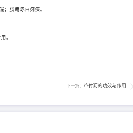
漏；肠痈赤白痢疾。
食用。
芦竹沥的功效与作用
下一篇：