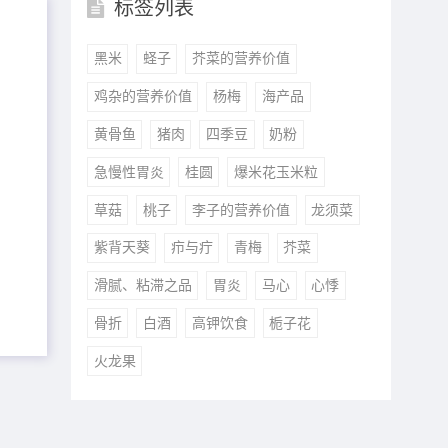
标签列表
黑米
蛏子
芥菜的营养价值
鸡杂的营养价值
杨梅
海产品
黄骨鱼
猪肉
四季豆
奶粉
急慢性胃炎
桂圆
爆米花玉米粒
草菇
桃子
李子的营养价值
龙须菜
紫背天葵
疖与疔
青梅
芥菜
滑腻、粘滞之品
胃炎
马心
心悸
骨折
白酒
高钾饮食
栀子花
火龙果