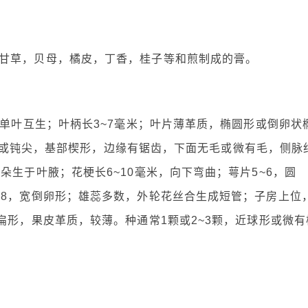
甘草，贝母，橘皮，丁香，桂子等和煎制成的膏。
。单叶互生；叶柄长3~7毫米；叶片薄革质，椭圆形或倒卵状
端短尖或钝尖，基部楔形，边缘有锯齿，下面无毛或微有毛，侧脉
朵生于叶腋；花梗长6~10毫米，向下弯曲；萼片5~6，圆
~8，宽倒卵形；雄蕊多数，外轮花丝合生成短管；子房上位
扁形，果皮革质，较薄。种通常1颗或2~3颗，近球形或微有