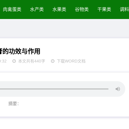
肉禽蛋类
水产类
水果类
谷物类
干果类
调料
膏的功效与作用
9:32
本文共有440字
下载WORD文档
摘要：