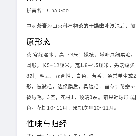
拼音名：Cha Gao
中药
茶膏
为山茶科植物
茶
的
干燥嫩叶
浸泡后，加
原形态
茶 常绿灌木，高1~3米；嫩枝，嫩叶具细柔毛
圆形，长5~12厘米，宽1.8~4.5厘米，先
8对，明显。花两性，白色，芳香，通常单生或2
形，被微毛，边缘膜质，具睫毛，宿存；花瓣5
被绒毛，3室，花柱1，顶端3裂。蒴果近球形或
色。花期10~11月，果期次年10~11月。
性味与归经