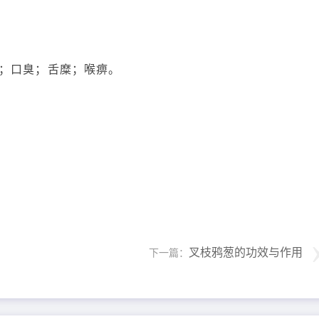
；口臭；舌糜；喉痹。
叉枝鸦葱的功效与作用
下一篇：