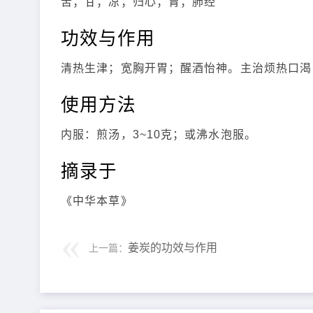
苦；甘；凉；归心；胃；肺经
功效与作用
清热生津；宽胸开胃；醒酒怡神。主治烦热口渴
使用方法
内服：煎汤，3~10克；或沸水泡服。
摘录于
《中华本草》
姜炭的功效与作用
上一篇：