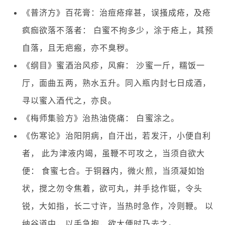
《普济方》百花膏：治痘疮痒甚，误搔成疮，及疮
疯痂欲落不落者： 白蜜不拘多少，涂于疮上，其预
自落，且无疤瘢，亦不臭秽。
《纲目》蜜酒治风疹，风癣： 沙蜜一斤，糯饭一
厅，面曲五两，熟水五升。同入瓶内封七日成酒，
寻以蜜入酒代之，亦良。
《梅师集验方》治热油侥痛： 白蜜涂之。
《伤寒论》治阳阴病，自汗出，若发汗，小便自利
者， 此为津液内竭，虽鞭不可攻之，当须自欲大
便： 食蜜七合。于铜器内，微火煎，当须凝如饴
状，搅之勿令焦着，欲可丸，并手捻作铤，令头
锐，大如指，长二寸许，当热时急作，冷则鞭。 以
纳谷道中，以手急抱，欲大便时乃去之。