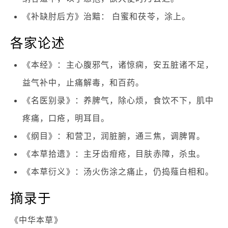
《补缺肘后方》治黯： 白蜜和茯苓，涂上。
各家论述
《本经》：主心腹邪气，诸惊痫，安五脏诸不足，
益气补中，止痛解毒，和百药。
《名医别录》：养脾气，除心烦，食饮不下，肌中
疼痛，口疮，明耳目。
《纲目》：和营卫，润脏腑，通三焦，调脾胃。
《本草拾遗》：主牙齿疳疮，目肤赤障，杀虫。
《本草衍义》：汤火伤涂之痛止，仍捣薤白相和。
摘录于
《中华本草》