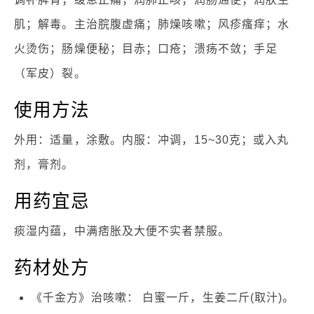
肌；解毒。主治脘腹虚痛；肺燥咳嗽；风疹瘙痒；水
火烫伤；肠燥便秘；目赤；口疮；溃疡不敛；手足
（军皮）裂。
使用方法
外用：适量，涂敷。内服：冲调，15~30克；或入丸
剂，膏剂。
用药宜忌
痰湿内蕴，中满痞胀及大便不实者禁服。
药材处方
《千金方》治咳嗽： 白蜜一斤，生姜二斤(取汁)。