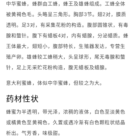
中华蜜蜂，蜂群由工蜂，蜂王及雄蜂组成。工蜂全体
被黄褐色毛。头略呈三角形。胸部3节。翅2对，膜质
透明。足3对，有采集花粉的构造。腹部圆锥状，有毒
腺和螫针。腹下有蜡板4对，内有蜡腺，分泌蜡质。蜂
王体最大，翅短小，腹部特长，生殖器发达，专营生
殖产卵。雄蜂较工蜂稍大，头呈球形，尾无毒腺和螫
针，足上无采贮花粉构造，腹无蜡板及蜡腺。
意大利蜜蜂，体似中华蜜蜂，但较之为大。
药材性状
蜂蜜为半透明，带光泽，浓稠的液体，白色至淡黄色
或橘黄色至黄褐色，久置或遇冷渐有白色颗粒状结晶
析出。气芳香，味极甜。