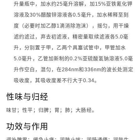
升量瓶中，加水约25毫升溶解，加15%亚铁氰化钾
溶液及30%醋酸锌溶液各0.5毫升，加水稀释至刻
度（必要时加乙醇1滴消除泡沫），摇匀，用干燥
滤约滤过，弃去初滤液，精密量取续滤液各5.0毫
升，分别置于甲，乙两个具塞试管中，甲管加水
5.0毫升，乙管加新制的0.2%亚硫酸氢钠溶液5.0毫
升作空白，混匀，在284nm和336nm的波长处测定
吸收度，其吸收度差不行大于0.34。
性味与归经
味甘；性平；归脾；胃；肺；大肠经。
功效与作用
调补脾胃；缓急止痛；润肺止咳；润肠通便；润肤生