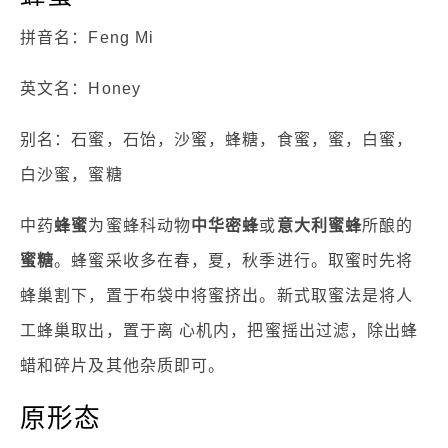
拼音名：Feng Mi
英文名：Honey
别名：石蜜，石饴，沙蜜，蜂糖，食蜜，蜜，白蜜，
白沙蜜，蜜糖
中药
蜂蜜
为蜜蜂科动物
中华密蜂
或
意大利蜜蜂
所酿的
蜜糖
。蜂蜜采收多在春，夏，秋季进行。取蜜时先将
蜂巢割下，置于布袋中将蜜挤出。新式取蜜法是将人
工蜂巢取出，置于离 心机内，把蜜摇出过滤，除出蜂
蜡和碎片及其他杂质即可。
原形态