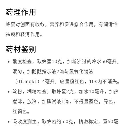
药理作用
蜂蜜对创面有收敛，营养和促进愈合作用，有润滑性
祛痰和轻泻作用。
药材鉴别
酸度检查，取蜂蜜10克，加新沸过的冷水50毫升，
混匀，加酚酞指示液2滴与氢氧化钠液
（01.mol/L）4毫升，应显粉红色，10s内不消失。
淀粉，糊精检查，取蜂蜜2克，加水10毫升，加热
煮沸，放冷，加碘试液1滴，不得显蓝色，绿色，
红褐色。
吸收度测主，取蜂密约5.0克，精密称定，置50毫