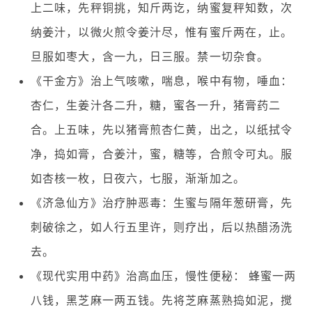
上二味，先秤铜挑，知斤两讫，纳蜜复秤知数，次
纳姜汁，以微火煎令姜汁尽，惟有蜜斤两在，止。
旦服如枣大，含一九，日三服。禁一切杂食。
《干金方》治上气咳嗽，喘息，喉中有物，唾血：
杏仁，生姜汁各二升，糖，蜜各一升，猪膏药二
合。上五味，先以猪膏煎杏仁黄，出之，以纸拭令
净，捣如膏，合姜汁，蜜，糖等，合煎令可丸。服
如杏核一枚，日夜六，七服，渐渐加之。
《济急仙方》治疗肿恶毒：生蜜与隔年葱研膏，先
刺破徐之，如人行五里许，则疗出，后以热醋汤洗
去。
《现代实用中药》治高血压，慢性便秘： 蜂蜜一两
八钱，黑芝麻一两五钱。先将芝麻蒸熟捣如泥，搅