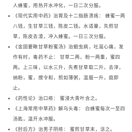
人蜂蜜，用热开水冲化，一日二次分服。
《现代实用中药》治胃及十二指肠溃疡： 蜂蜜一两
八钱，生甘草三钱，陈皮二钱。水适量，先煎甘
草，陈皮去渣，冲入蜂蜜。一日三次分服。
《金固要瞅甘草粉蜜汤》治蛔虫病，吐涎心痛，发
作有时，毒药不止： 甘草二两，粉一两重，蜜四
两。上三味，以水三升，先煮甘草取二升，去滓，
纳粉，蜜，搅令和，煎如薄粥，温服一升，庭即
止。
《药性论》治口疮： 蜜浸大青叶含之。
《上海常用中草药》解乌头毒： 白蜂蜜每次一至四
汤匙，温开水冲服。
《肘后方》治男子阴疮： 蜜煎甘草末，涂之。