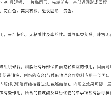
侧生小叶具短柄，叶片椭圆形，先端渐尖，基部近圆形或阔楔
，花白色。荚果有柄，近长圆形，黄色。
明，呈红棕色，无粘着性及牵丝性。香气似香荚醛。味初无
进组织修复，树脂还有局部保护而减轻炎症的作用，因而可
能促进溃疡，创伤的愈合(与蓖麻油混合作敷料应用于创面)
服(乳剂)治疗结核者(皮肤或喉结核)。内服之效果可疑，
虫有些作用。所含的桂皮酸及其衍化物的单季铵盐有箭毒样