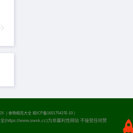
26 |
食物相克大全
皖ICP备16017542号-10
|
https://www.swxk.cc)为非赢利性网站 不接受任何赞