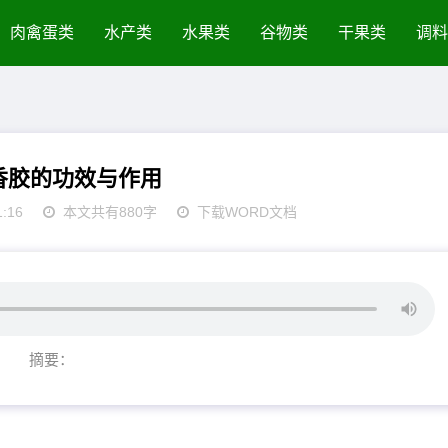
肉禽蛋类
水产类
水果类
谷物类
干果类
调料
香胶的功效与作用
1:16
本文共有880字
下载WORD文档
摘要：