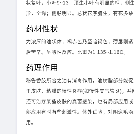
状复叶，小叶9~13，顶生小叶有明显的柄，
形，全缘；侧脉明显。总状花序腑生，有花多朵
药材性状
为浓厚的油状体，褐赤色乃至暗褐色，薄层则透
后苦辛。呈酸性反应。比重为1.135~1.16O。
药理作用
秘鲁香胶所含之油有消毒作用，油树脂部分能促
于皮肤，粘膜的慢性炎症(如慢性支气管炎)；并
还可治疗某些皮肤的真菌感染，也有局部应用或内
部应用有时有些刺激性。体外试验，对阴道毛滴
用。