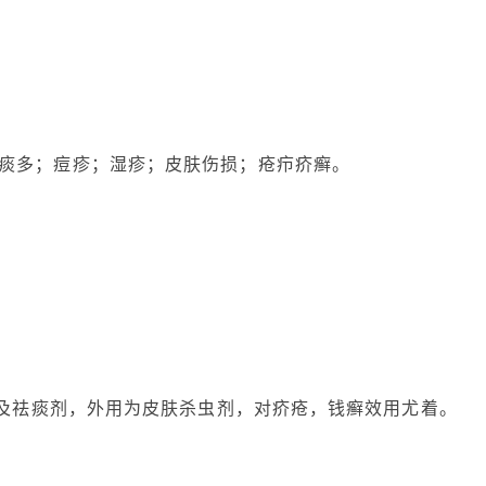
痰多；痘疹；湿疹；皮肤伤损；疮疖疥癣。
菌剂及祛痰剂，外用为皮肤杀虫剂，对疥疮，钱癣效用尤着。