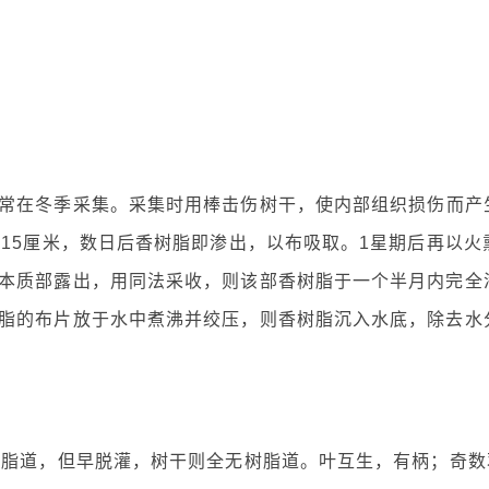
常在冬季采集。采集时用棒击伤树干，使内部组织损伤而产
15厘米，数日后香树脂即渗出，以布吸取。1星期后再以火
本质部露出，用同法采收，则该部香树脂于一个半月内完全
脂的布片放于水中煮沸并绞压，则香树脂沉入水底，除去水
树脂道，但早脱灌，树干则全无树脂道。叶互生，有柄；奇数