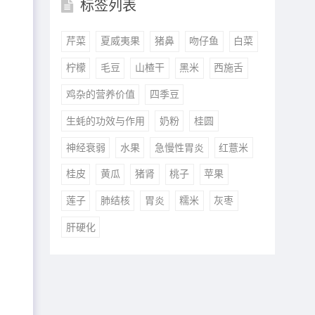
标签列表
芹菜
夏威夷果
猪鼻
吻仔鱼
白菜
柠檬
毛豆
山楂干
黑米
西施舌
鸡杂的营养价值
四季豆
生蚝的功效与作用
奶粉
桂圆
神经衰弱
水果
急慢性胃炎
红薏米
桂皮
黄瓜
猪肾
桃子
苹果
莲子
肺结核
胃炎
糯米
灰枣
肝硬化