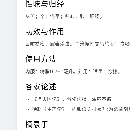
性味与归经
味苦；辛；性平；归心；肺；肝经。
功效与作用
目咳祛痰；解毒杀虫。主治慢性支气管炎；咳嗽
使用方法
内服：树脂0.2~1毫升。外用：适量，涂擦。
各家论述
《坤舆图说》：敷诸伤损，涂痘不瘢。
徐赵《生药学》：内服(0.2~1毫升)为杀
摘录于