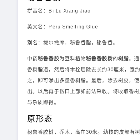
拼音名：Bi Lu Xiang Jiao
英文名：Peru Smelling Glue
别名：拔尔撒摩，秘鲁香脂，秘鲁香。
中药
秘鲁香胶
为豆科植物
秘鲁香胶树
的
树脂
。通
香树脂道，然后将木栓层除去长约30厘米，宽约
之，即可渗出多量香树脂。最后，除去树皮，使
出。以后再于伤口上部如前法采收。将收取香树
与杂质即得。
原形态
秘鲁香胶树，乔木，高在30米。幼枝的皮部有