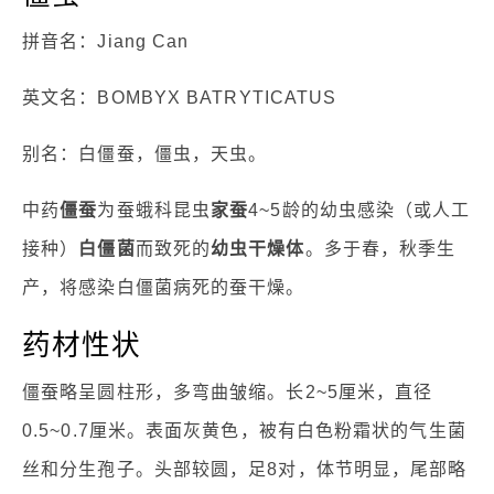
拼音名：Jiang Can
英文名：BOMBYX BATRYTICATUS
别名：白僵蚕，僵虫，天虫。
中药
僵蚕
为蚕蛾科昆虫
家蚕
4~5龄的幼虫感染（或人工
接种）
白僵菌
而致死的
幼虫干燥体
。多于春，秋季生
产，将感染白僵菌病死的蚕干燥。
药材性状
僵蚕略呈圆柱形，多弯曲皱缩。长2~5厘米，直径
0.5~0.7厘米。表面灰黄色，被有白色粉霜状的气生菌
丝和分生孢子。头部较圆，足8对，体节明显，尾部略