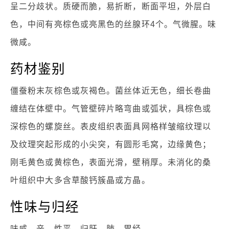
呈二分歧状。质硬而脆，易折断，断面平坦，外层白
色，中间有亮棕色或亮黑色的丝腺环4个。气微腥。味
微咸。
药材鉴别
僵蚕粉末灰棕色或灰褐色。菌丝体近无色，细长卷曲
缠结在体壁中。气管壁碎片略弯曲或弧状，具棕色或
深棕色的螺旋丝。表皮组织表面具网格样皱缩纹理以
及纹理突起形成的小尖突，有圆形毛窝，边缘黄色；
刚毛黄色或黄棕色，表面光滑，壁稍厚。未消化的桑
叶组织中大多含草酸钙簇晶或方晶。
性味与归经
味咸，辛，性平。归肝，肺，胃经。