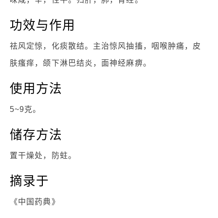
功效与作用
祛风定惊，化痰散结。主治惊风抽搐，咽喉肿痛，皮
肤瘙痒，颌下淋巴结炎，面神经麻痹。
使用方法
5~9克。
储存方法
置干燥处，防蛀。
摘录于
《中国药典》