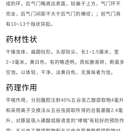
成的环，后气门略高出表面，较偏于上方，气门环不
完全，后气门间距不大于后气门的横径；；前气门具
有10~13个指状突起。
药材性状
干燥虫体，扁圆柱形。头部较尖，长1~1.5厘米，宽
2~3毫米。黄白色，有的略透明。质松脆易碎，断面多
空泡。以体轻，干净，淡黄白色，无臭味者为佳。
药理作用
平喘作用，分别腹腔注射40%五谷虫乙醇提取物4毫升
和采用离子交换法从五谷虫提取所得的总氨基酸2.4毫
升，对豚鼠吸入磷酸组胺诱发的“哮喘”有较好的预防作
用；五谷虫乙醇提取物和五谷虫总氨基酸粗提取物对