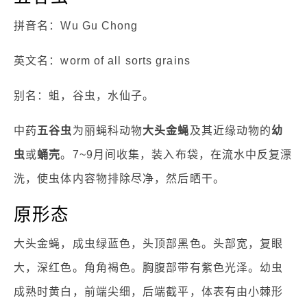
拼音名：Wu Gu Chong
英文名：worm of all sorts grains
别名：蛆，谷虫，水仙子。
中药
五谷虫
为丽蝇科动物
大头金蝇
及其近缘动物的
幼
虫
或
蛹壳
。7~9月间收集，装入布袋，在流水中反复漂
洗，使虫体内容物排除尽净，然后晒干。
原形态
大头金蝇，成虫绿蓝色，头顶部黑色。头部宽，复眼
大，深红色。角角褐色。胸腹部带有紫色光泽。幼虫
成熟时黄白，前端尖细，后端截平，体表有由小棘形