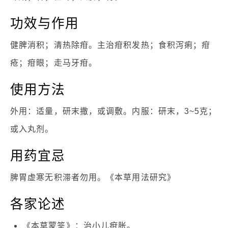
功效与作用
健脾消积；清热除疳。主治疳积发热；食积泻痢；疳
疮；疳眼；走马牙疳。
使用方法
外用：适量，研末撒，或调敷。内服：研末，3~5克；
或入丸剂。
用药宜忌
脾胃虚寒无积滞者勿用。《本草用法研究》
各家论述
《本草蒙筌》：治小儿疳胀。