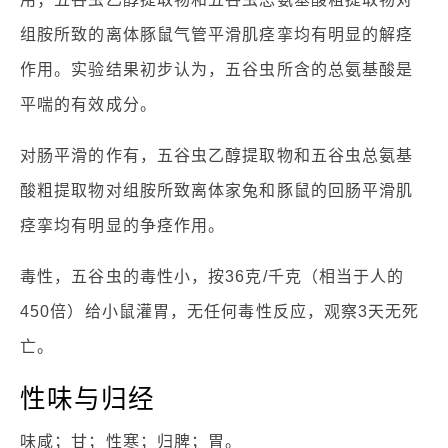
组胺所致的离体豚鼠气管平滑肌痉挛均有明显的解痉
作用。实验结果初步认为，五谷虫所含的总氨基酸是
平喘的有效成分。
对肠平滑的作有，五谷虫乙醇提取物和五谷虫总氨基
酸粗提取物对组胺所致离体家兔和豚鼠的回肠平滑肌
痉挛均有明显的争痉作用。
毒性，五谷虫的毒性小，按36克/千克（相当于人的
450倍）给小鼠灌胃，无任何毒性反应，观察3天无死
亡。
性味与归经
味咸；甘；性寒；归脾；胃。