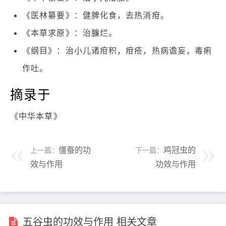
《医林纂要》：健脾化食，去热消疳。
《本草求原》：治臁烂。
《纲目》：治小儿诸疳积，疳疮，热病谵妄，毒痢
作吐。
摘录于
《中华本草》
僵蚕的功
鸡冠虫的
上一篇：
下一篇：
效与作用
功效与作用
五谷虫的功效与作用 相关文章