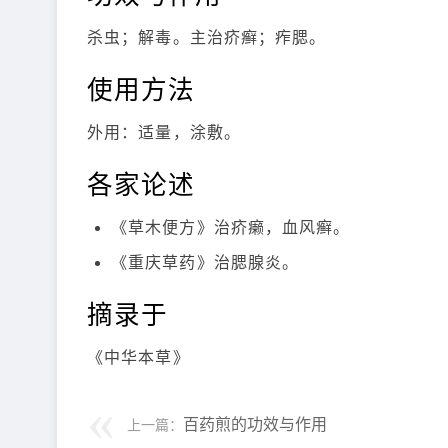
杀虫；解毒。主治疥癣；痄腮。
使用方法
外用：适量，涂敷。
各家论述
《草木便方》治疥癞，血风癣。
《重庆草药》治腮腺炎。
摘录于
《中华本草》
百药煎的功效与作用
上一篇：