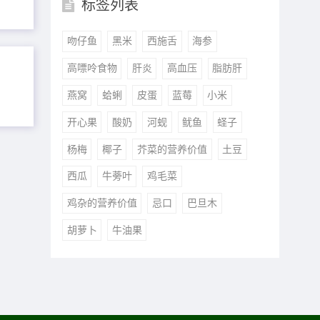
标签列表
吻仔鱼
黑米
西施舌
海参
高嘌呤食物
肝炎
高血压
脂肪肝
燕窝
蛤蜊
皮蛋
蓝莓
小米
开心果
酸奶
河蚬
鱿鱼
蛏子
杨梅
椰子
芥菜的营养价值
土豆
西瓜
牛蒡叶
鸡毛菜
鸡杂的营养价值
忌口
巴旦木
胡萝卜
牛油果