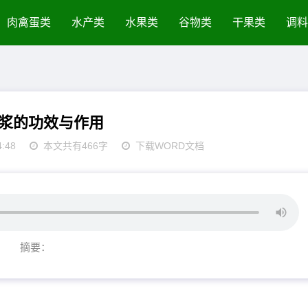
肉禽蛋类
水产类
水果类
谷物类
干果类
调料
浆的功效与作用
4:48
本文共有466字
下载WORD文档
摘要：