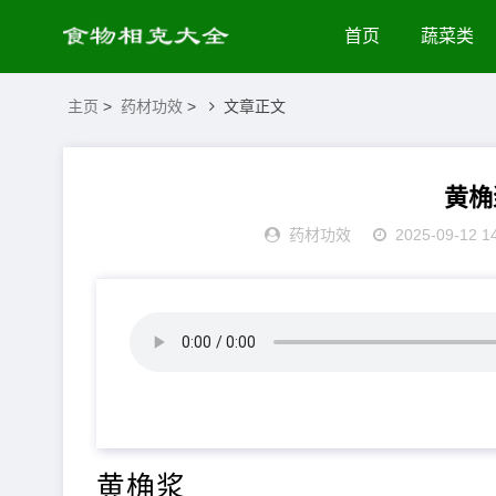
首页
蔬菜类
主页
>
药材功效
>
文章正文
黄桷
药材功效
2025-09-12 1
黄桷浆