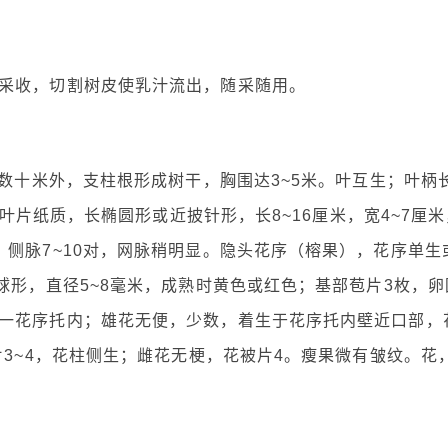
采收，切割树皮使乳汁流出，随采随用。
达数十米外，支柱根形成树干，胸围达3~5米。叶互生；叶柄
；叶片纸质，长椭圆形或近披针形，长8~16厘米，宽4~7厘米
侧脉7~10对，网脉稍明显。隐头花序（榕果），花序单生
球形，直径5~8毫米，成熟时黄色或红色；基部苞片3枚，卵
一花序托内；雄花无便，少数，着生于花序托内壁近口部，
片3~4，花柱侧生；雌花无梗，花被片4。瘦果微有皱纹。花