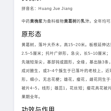
拼音名：Huang Jue Jiang
中药
黄桷浆
为桑科植物
黄葛树
的
乳汁
。全年均可
原形态
黄葛树，落叶大乔木，高15~20米。板根延伸
2.5~5厘米；托叶广卵形，急尖，长5~10厘米
先端短渐尖，基部钝或圆形，全缘，基出脉3条，
成对腋生，或3~4个簇生于已落叶的老枝上，近
形，细小，无总花梗；雄花，瘿花，雌花同生于
被片4~5，线形；雄蕊1，花丝短；瘿花具花被
果期全年。
功效与作用