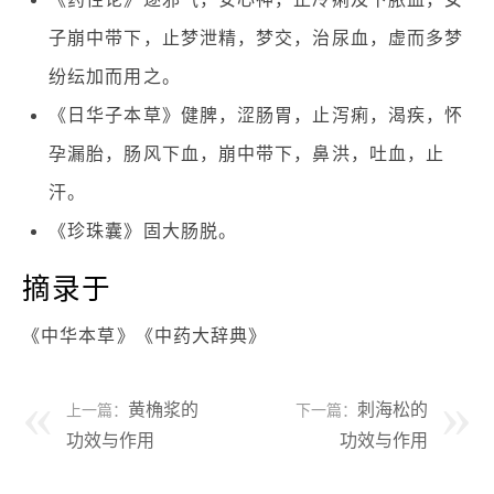
子崩中带下，止梦泄精，梦交，治尿血，虚而多梦
纷纭加而用之。
《日华子本草》健脾，涩肠胃，止泻痢，渴疾，怀
孕漏胎，肠风下血，崩中带下，鼻洪，吐血，止
汗。
《珍珠囊》固大肠脱。
摘录于
《中华本草》《中药大辞典》
黄桷浆的
刺海松的
上一篇：
下一篇：
功效与作用
功效与作用