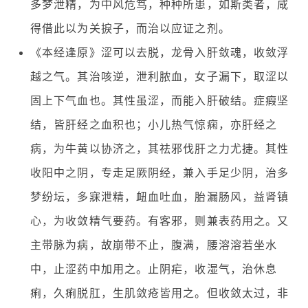
多梦泄精，为中风危笃，种种所患，如斯类者，咸
得借此以为关捩子，而治以应证之剂。
《本经逢原》涩可以去脱，龙骨入肝敛魂，收敛浮
越之气。其治咳逆，泄利脓血，女子漏下，取涩以
固上下气血也。其性虽涩，而能入肝破结。症瘕坚
结，皆肝经之血积也；小儿热气惊痫，亦肝经之
病，为牛黄以协济之，其祛邪伐肝之力尤捷。其性
收阳中之阴，专走足厥阴经，兼入手足少阴，治多
梦纷坛，多寐泄精，衄血吐血，胎漏肠风，益肾镇
心，为收敛精气要药。有客邪，则兼表药用之。又
主带脉为病，故崩带不止，腹满，腰溶溶若坐水
中，止涩药中加用之。止阴疟，收湿气，治休息
痢，久痢脱肛，生肌敛疮皆用之。但收敛太过，非