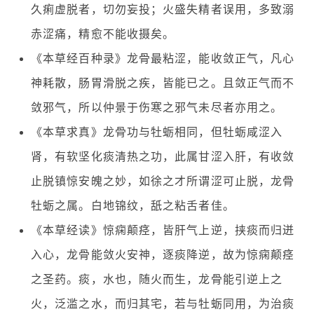
久痢虚脱者，切勿妄投；火盛失精者误用，多致溺
赤涩痛，精愈不能收摄矣。
《本草经百种录》龙骨最粘涩，能收敛正气，凡心
神耗散，肠胃滑脱之疾，皆能已之。且敛正气而不
敛邪气，所以仲景于伤寒之邪气未尽者亦用之。
《本草求真》龙骨功与牡蛎相同，但牡蛎咸涩入
肾，有软坚化痰清热之功，此属甘涩入肝，有收敛
止脱镇惊安魄之妙，如徐之才所谓涩可止脱，龙骨
牡蛎之属。白地锦纹，舐之粘舌者佳。
《本草经读》惊痫颠痉，皆肝气上逆，挟痰而归迸
入心，龙骨能敛火安神，逐痰降逆，故为惊痫颠痉
之圣药。痰，水也，随火而生，龙骨能引逆上之
火，泛滥之水，而归其宅，若与牡蛎同用，为治痰