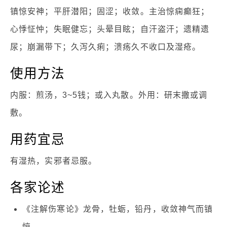
镇惊安神；平肝潜阳；固涩；收敛。主治惊痫癫狂；
心悸怔忡；失眠健忘；头晕目眩；自汗盗汗；遗精遗
尿；崩漏带下；久泻久痢；溃疡久不收口及湿疮。
使用方法
内服：煎汤，3~5钱；或入丸散。外用：研末撒或调
敷。
用药宜忌
有湿热，实邪者忌服。
各家论述
《注解伤寒论》龙骨，牡蛎，铅丹，收敛神气而镇
惊。