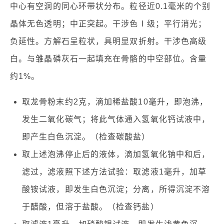
中心有空洞的同心环带状分布。粒径近0.1毫米的个别
晶体无色透明；中正突起。干涉色Ⅰ级；平行消光；
负延性。方解石呈粒状，具明显双折射。干涉色高级
白。与雏晶磷灰石一起填充在骨骼的中空部位。含量
约1%。
取龙骨粉末约2克，滴加稀盐酸10毫升，即泡沸，
发生二氧化碳气；将此气体通入氢氧化钙试液中，
即产生白色沉淀。（检查碳酸盐）
取上述泡沸停止后的液体，滴加氢氧化钠中和后，
滤过，滤液照下述方法试验：取滤液1毫升，加草
酸铵试液，即发生白色沉淀；分离，所得沉淀不溶
于醋酸，但溶于盐酸。（检查钙盐）