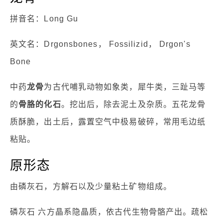
拼音名：Long Gu
英文名：Drgonsbones， Fossilizid， Drgon's
Bone
中药
龙骨
为古代哺乳动物如象类，犀牛类，三趾马等
的
骨胳的化石
。挖出后，除去泥土及杂质。五花龙骨
质酥脆，出土后，露置空气中极易破碎，常用毛边纸
粘贴。
原形态
由磷灰石，方解石以及少量粘土矿物组成。
磷灰石 六方晶系隐晶质，依古代生物骨骼产出。疏松