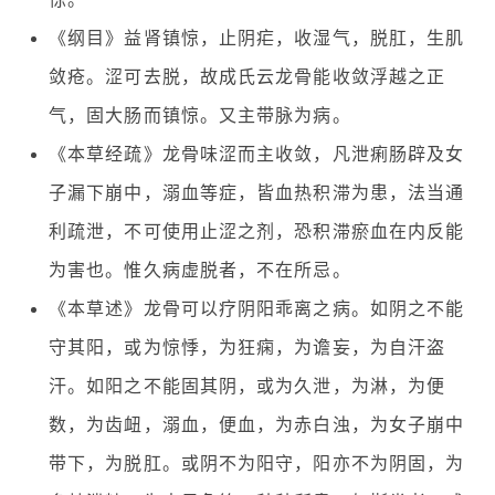
《纲目》益肾镇惊，止阴疟，收湿气，脱肛，生肌
敛疮。涩可去脱，故成氏云龙骨能收敛浮越之正
气，固大肠而镇惊。又主带脉为病。
《本草经疏》龙骨味涩而主收敛，凡泄痢肠辟及女
子漏下崩中，溺血等症，皆血热积滞为患，法当通
利疏泄，不可使用止涩之剂，恐积滞瘀血在内反能
为害也。惟久病虚脱者，不在所忌。
《本草述》龙骨可以疗阴阳乖离之病。如阴之不能
守其阳，或为惊悸，为狂痫，为谵妄，为自汗盗
汗。如阳之不能固其阴，或为久泄，为淋，为便
数，为齿衄，溺血，便血，为赤白浊，为女子崩中
带下，为脱肛。或阴不为阳守，阳亦不为阴固，为