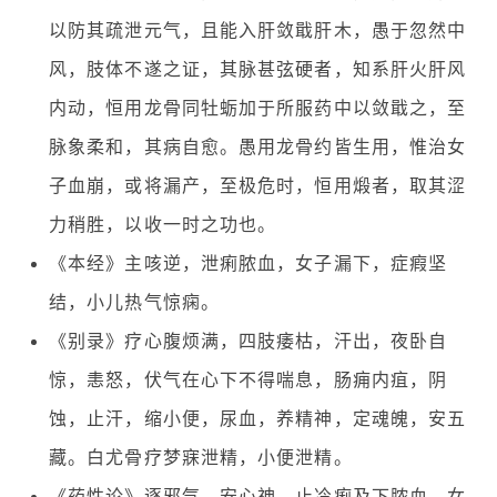
以防其疏泄元气，且能入肝敛戢肝木，愚于忽然中
风，肢体不遂之证，其脉甚弦硬者，知系肝火肝风
内动，恒用龙骨同牡蛎加于所服药中以敛戢之，至
脉象柔和，其病自愈。愚用龙骨约皆生用，惟治女
子血崩，或将漏产，至极危时，恒用煅者，取其涩
力稍胜，以收一时之功也。
《本经》主咳逆，泄痢脓血，女子漏下，症瘕坚
结，小儿热气惊痫。
《别录》疗心腹烦满，四肢痿枯，汗出，夜卧自
惊，恚怒，伏气在心下不得喘息，肠痈内疽，阴
蚀，止汗，缩小便，尿血，养精神，定魂魄，安五
藏。白尤骨疗梦寐泄精，小便泄精。
《药性论》逐邪气，安心神，止冷痢及下脓血，女