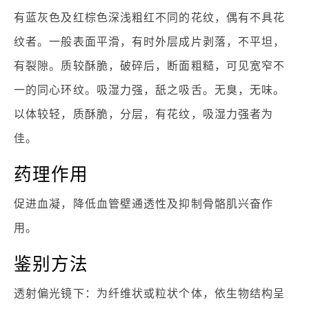
有蓝灰色及红棕色深浅粗红不同的花纹，偶有不具花
纹者。一般表面平滑，有时外层成片剥落，不平坦，
有裂隙。质较酥脆，破碎后，断面粗糙，可见宽窄不
一的同心环纹。吸湿力强，舐之吸舌。无臭，无味。
以体较轻，质酥脆，分层，有花纹，吸湿力强者为
佳。
药理作用
促进血凝，降低血管壁通透性及抑制骨骼肌兴奋作
用。
鉴别方法
透射偏光镜下：为纤维状或粒状个体，依生物结构呈