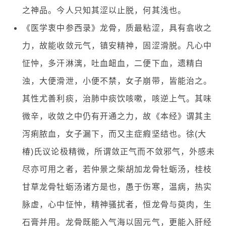
之神品。今人只知其涩以止脱，何其浅也。
《医学衷中参西录》龙骨，质最粘涩，具有翕收之
力，故能收敛元气，镇安精神，固涩滑脱。凡心中
怔忡，多汗淋漓，吐血衄血，二便下血，遗精白
浊，大便滑泄，小便不禁，女子崩带，皆能治之。
其性尤善利痰，治肺中痰饮咳嗽，咳逆上气。其味
微辛，收敛之中仍有开通之力，故《本经》谓其主
泻痢脓血，女子漏下，而又主症瘕坚结也。徐(大
椿)氏议论极精微，所谓敛正气而不敛邪气，外感未
尽亦可用之者，若仲景之柴胡加龙骨牡蛎汤，桂枝
甘草龙骨牡蛎汤诸方是也，愚于伤寒，温病，热实
脉虚，心中怔忡，精神骚扰者，恒龙骨与萸肉，生
石膏并用。龙骨既能入气海以固元气，更能入肝经