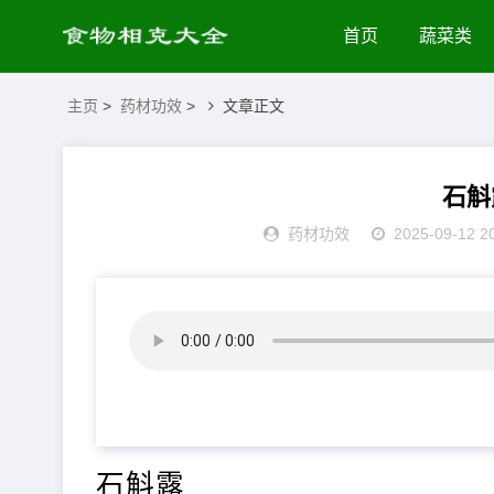
首页
蔬菜类
主页
>
药材功效
>
文章正文
石斛
药材功效
2025-09-12 2
石斛露