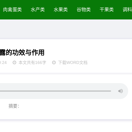
肉禽蛋类
水产类
水果类
谷物类
干果类
调料
露的功效与作用
0:24
本文共有166字
下载WORD文档
摘要：