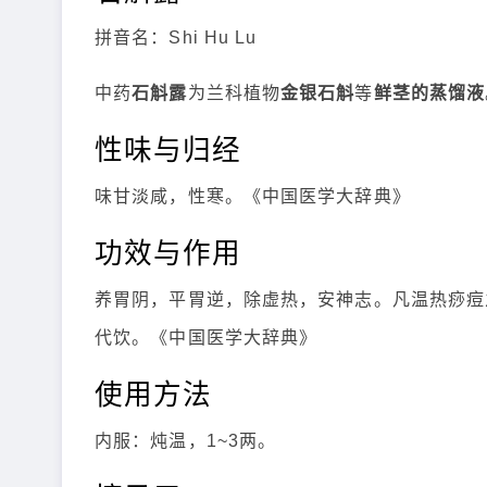
拼音名：Shi Hu Lu
中药
石斛露
为兰科植物
金银石斛
等
鲜茎的蒸馏液
性味与归经
味甘淡咸，性寒。《中国医学大辞典》
功效与作用
养胃阴，平胃逆，除虚热，安神志。凡温热痧痘
代饮。《中国医学大辞典》
使用方法
内服：炖温，1~3两。