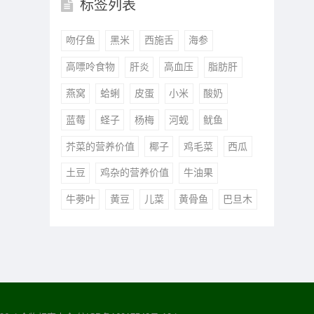
标签列表
吻仔鱼
黑米
西施舌
海参
高嘌呤食物
肝炎
高血压
脂肪肝
燕窝
蛤蜊
皮蛋
小米
酸奶
蓝莓
蛏子
杨梅
河蚬
鱿鱼
芥菜的营养价值
椰子
鸡毛菜
西瓜
土豆
鸡杂的营养价值
牛油果
牛蒡叶
黄豆
儿菜
黄骨鱼
巴旦木