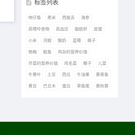
标签列表
吻仔鱼
黑米
西施舌
海参
高嘌呤食物
高血压
脂肪肝
皮蛋
小米
河蚬
酸奶
蓝莓
蛏子
杨梅
鱿鱼
鸡杂的营养价值
芥菜的营养价值
鸡毛菜
椰子
儿菜
牛蒡叶
土豆
西瓜
牛油果
黄骨鱼
黄豆
巴旦木
蛋白
草鱼尾
黄秋葵