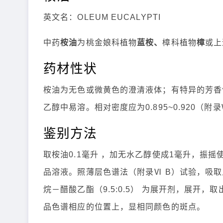
英文名：OLEUM EUCALYPTI
中药
桉油
为桃金娘科植物
蓝桉、
樟科植物
樟
或上
药材性状
桉油为无色或微黄色的澄清液体；有特异的芳香
乙醇中易溶。相对密度应为0.895~0.920（附录
鉴别方法
取桉油0.1毫升 ，加无水乙醇使成1毫升，振
品溶液。照薄层色谱法（附录Ⅵ B）试验，吸取
烷－醋酸乙酯（9.5:0.5） 为展开剂，展开
品色谱相应的位置上，显相同颜色的斑点。