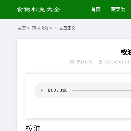
首页
蔬菜类
主页
>
药材功效
>
文章正文
桉
药材功效
2025-09-13 1
桉油