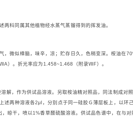
述两科同属其他植物经水蒸气蒸镏得到的挥发油。
气，微似樟脑，味辛，凉；贮存日久，色稍变深。桉油在70
ⅦA）。折光率应为1.458~1.468（附录ⅦF）。
摇使溶解，作为供试品溶液。另取桉油精对照品，同法制成对
上述两种溶液各2μl，分别点于同一硅胶Ｇ薄层板上，以环
，取出，晾干，喷以1%香草醛硫酸溶液。供试品色谱中，在与对