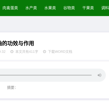
肉禽蛋类
水产类
水果类
谷物类
干果类
调料
油的功效与作用
0:32
本文共有411字
下载WORD文档
摘要：