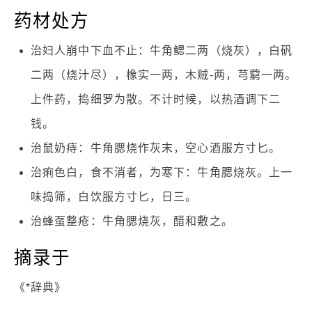
药材处方
治妇人崩中下血不止：牛角鳃二两（烧灰），白矾
二两（烧汁尽），橡实一两，木贼-两，芎藭一两。
上件药，捣细罗为散。不计时候，以热酒调下二
钱。
治鼠奶痔：牛角腮烧作灰末，空心酒服方寸匕。
治痢色白，食不消者，为寒下：牛角腮烧灰。上一
味捣筛，白饮服方寸匕，日三。
治蜂虿整疮：牛角腮烧灰，醋和敷之。
摘录于
《*辞典》