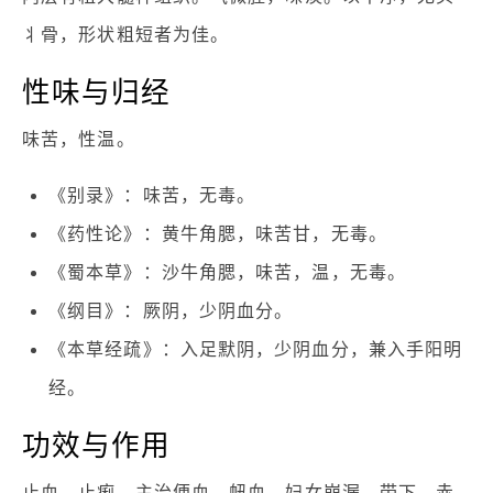
丬骨，形状粗短者为佳。
性味与归经
味苦，性温。
《别录》：味苦，无毒。
《药性论》：黄牛角腮，味苦甘，无毒。
《蜀本草》：沙牛角腮，味苦，温，无毒。
《纲目》：厥阴，少阴血分。
《本草经疏》：入足默阴，少阴血分，兼入手阳明
经。
功效与作用
止血，止痢。主治便血，衄血，妇女崩漏，带下，赤