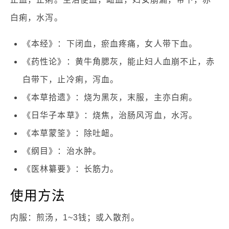
白痢，水泻。
《本经》：下闭血，瘀血疼痛，女人带下血。
《药性论》：黄牛角腮灰，能止妇人血崩不止，赤
白带下，止冷痢，泻血。
《本草拾遗》：烧为黑灰，末服，主亦白痢。
《日华子本草》：烧焦，治肠风泻血，水泻。
《本草蒙筌》：除吐衄。
《纲目》：治水肿。
《医林纂要》：长筋力。
使用方法
内服：煎汤，1~3钱；或入散剂。