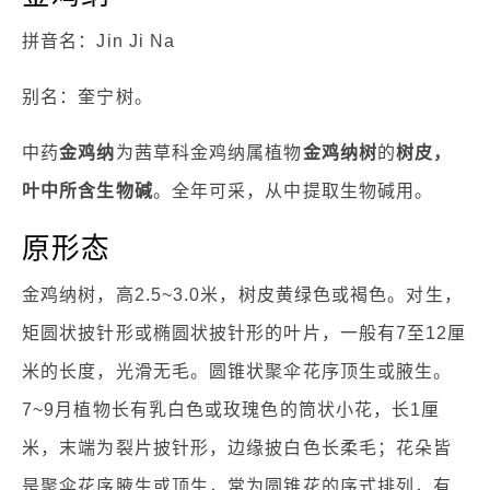
拼音名：Jin Ji Na
别名：奎宁树。
中药
金鸡纳
为茜草科金鸡纳属植物
金鸡纳树
的
树皮，
叶中所含生物碱
。全年可采，从中提取生物碱用。
原形态
金鸡纳树，高2.5~3.0米，树皮黄绿色或褐色。对生，
矩圆状披针形或椭圆状披针形的叶片，一般有7至12厘
米的长度，光滑无毛。圆锥状聚伞花序顶生或腋生。
7~9月植物长有乳白色或玫瑰色的筒状小花，长1厘
米，末端为裂片披针形，边缘披白色长柔毛；花朵皆
是聚伞花序腋生或顶生，常为圆锥花的序式排列，有