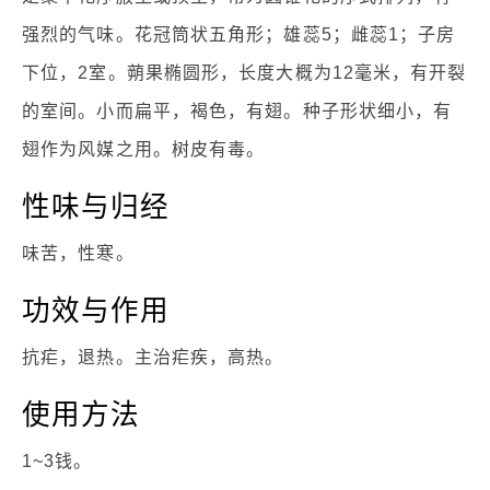
强烈的气味。花冠筒状五角形；雄蕊5；雌蕊1；子房
下位，2室。蒴果椭圆形，长度大概为12毫米，有开裂
的室间。小而扁平，褐色，有翅。种子形状细小，有
翅作为风媒之用。树皮有毒。
性味与归经
味苦，性寒。
功效与作用
抗疟，退热。主治疟疾，高热。
使用方法
1~3钱。