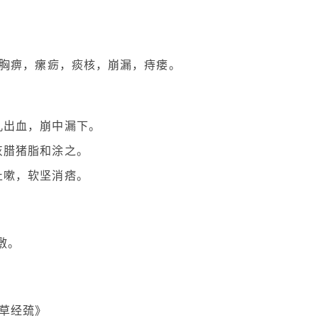
胸痹，瘰疬，痰核，崩漏，痔瘘。
孔出血，崩中漏下。
灰腊猪脂和涂之。
止嗽，软坚消痞。
敷。
草经巯》