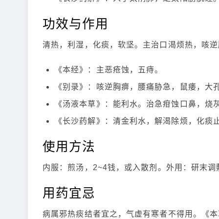
功效与作用
清热，利湿，化痰，软坚。主治口渴烦热，咳逆
《本经》：主恶疮蚀，五痔。
《别录》：咳逆胸痹，腰痛胁急，鼠痿，大
《汤液本草》：能利水。治急疳蚀口鼻，烧
《长沙药解》：清金利水，解渴除烦，化痰
使用方法
内服：煎汤，2~4钱，或入散剂。外用：研末调
用药宜忌
病属邪热痰结者宜之，气虚有寒者不得用。《本