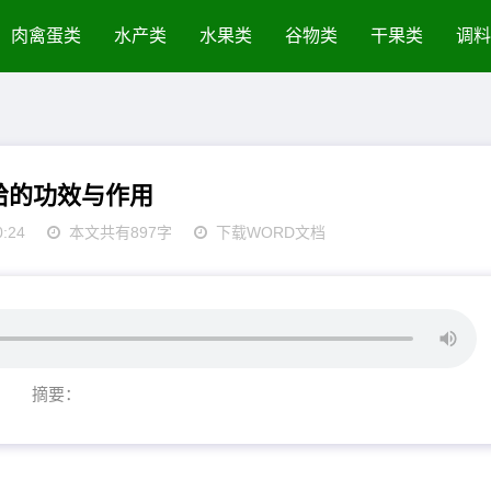
肉禽蛋类
水产类
水果类
谷物类
干果类
调料
蛤的功效与作用
0:24
本文共有897字
下载WORD文档
摘要：