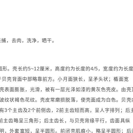
间采捕，去肉，洗净，晒干。
形。壳长约5~12厘米，高度约为长度的4/5，宽度约为长
位于贝壳背面中部略靠前方。小月面狭长，呈矛头状；楯面宽
壳表面膨胀，光滑，被有一层光泽如漆的黄灰色壳皮。由壳
波纹状褐色花纹。壳皮常磨损脱落，使壳面成为白色。贝壳
有3个主齿及2个前侧齿，2前主齿短而高，呈人字排列；后
2前主齿略呈三角形；后主齿长，与贝壳背缘平行，齿面具纵
明，外套寞短，呈半圆形。前闭壳肌痕小，略呈半圆形；后