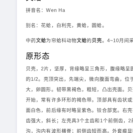
拼音名：Wen Ha
别名：花蛤，白利壳，黄蛤，圆蛤。
中药
文蛤
为帘蛤科动物
文蛤
的
贝壳
。4~10月
原形态
贝壳，2片，坚厚，背缘略呈三角形，腹缘略呈圆
的1/2。壳顶突出，先端尖，微向腹面弯曲，
大，卵圆形。韧带黑褐色，粗短，凸出壳面。贝
开始，常有许多环形的褐色带。顶部具有齿状或
面白色，前后缘有时略呈紫色。铰合部宽。右壳
齿强大，斜长；左壳具3个主齿和1个前侧齿，
沟，沟内有波形横脊；前侧齿短而高。外套痕显