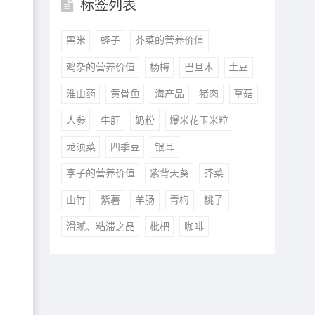
标签列表
黑米
蛏子
芥菜的营养价值
鸡杂的营养价值
杨梅
巴旦木
土豆
淮山药
黄骨鱼
海产品
猪肉
草菇
人参
牛肝
奶粉
爆米花玉米粒
龙须菜
四季豆
银耳
李子的营养价值
紫背天葵
芥菜
山竹
紫薯
羊肠
青梅
桃子
滑腻、粘滞之品
枇杷
咖啡