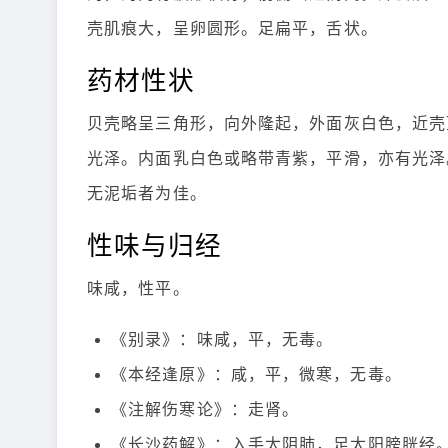
壳肌痕大，呈卵圆形。足扁平，舌状。
药材性状
贝壳略呈三角形，向外隆起，外面灰白色，近壳
光泽。内面乳白色或略带青紫，平滑，亦有光泽
无泥垢者为佳。
性味与归经
味咸，性平。
《别录》：味咸，平，无毒。
《本经逢原》：咸，平，微寒，无毒。
《注解伤寒论》：走肾。
《长沙药解》：入手太阴肺，足太阳膀胱经