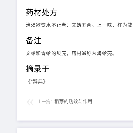
药材处方
治渴欲饮水不止者：文蛤五两。上一味，杵为散
备注
文蛤和青蛤的贝壳，药材通称为海蛤壳。
摘录于
《*辞典》
稻芽的功效与作用
上一篇：