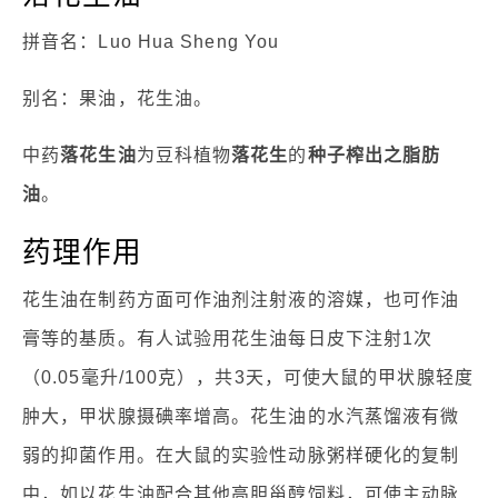
拼音名：Luo Hua Sheng You
别名：果油，花生油。
中药
落花生油
为豆科植物
落花生
的
种子榨出之脂肪
油
。
药理作用
花生油在制药方面可作油剂注射液的溶媒，也可作油
膏等的基质。有人试验用花生油每日皮下注射1次
（0.05毫升/100克），共3天，可使大鼠的甲状腺轻度
肿大，甲状腺摄碘率增高。花生油的水汽蒸馏液有微
弱的抑菌作用。在大鼠的实验性动脉粥样硬化的复制
中，如以花生油配合其他高胆甾醇饲料，可使主动脉