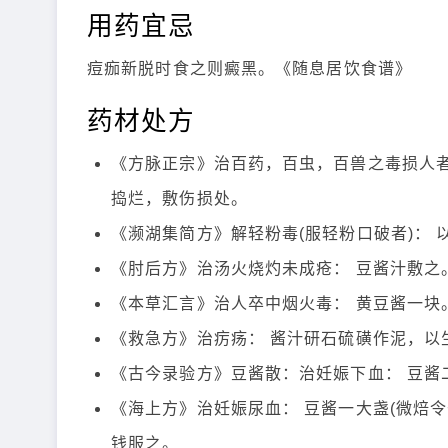
用药宜忌
痘痂新脱时食之则癜黑。《随息居饮食谱》
药材处方
《方脉正宗》治百药，百虫，百兽之毒损人者
捣烂，敷伤损处。
《濒湖集简方》解轻粉毒(服轻粉口破者)：
《肘后方》治汤火烧灼未成疮： 豆酱汁敷之
《本草汇言》治人卒中烟火毒： 黄豆酱一块
《救急方》治疠疡： 酱汁研石硫磺作泥，以
《古今录验方》豆酱散：治妊娠下血： 豆酱
《海上方》治妊娠尿血： 豆酱一大盏(微焙
钱服之。