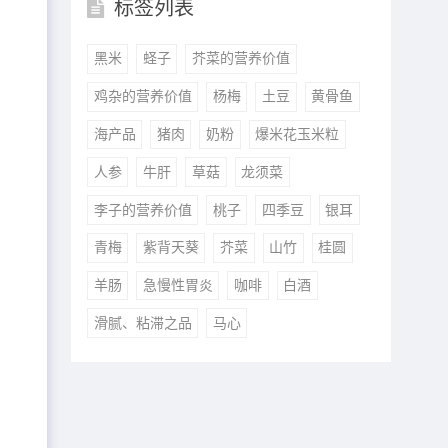
标签列表
黑米
蛏子
芥菜的营养价值
鸡杂的营养价值
杨梅
土豆
黄骨鱼
海产品
猪肉
奶粉
爆米花玉米粒
人参
牛肝
草菇
龙须菜
中
李子的营养价值
桃子
四季豆
银耳
青梅
紫背天葵
芥菜
山竹
桂圆
羊肠
急慢性胃炎
咖啡
白酒
滑腻、粘滞之品
马心