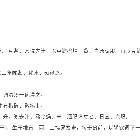
： 豆酱，水洗去汁，以豆瓣捣烂一盏，白汤调服。再以豆
 以三年陈酱，化水，频漱之。
。
。调温汤一碗灌之。
生布楷破，敷疡上。
二升。漉去汁，熬令燥，末，酒服方寸匕，日五，六服。
令干)，生干地黄二两。上捣罗为末，每于食前，以粥钦调下