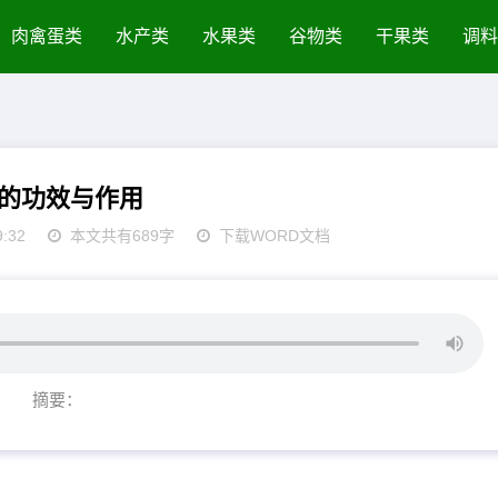
肉禽蛋类
水产类
水果类
谷物类
干果类
调料
的功效与作用
9:32
本文共有689字
下载WORD文档
摘要：