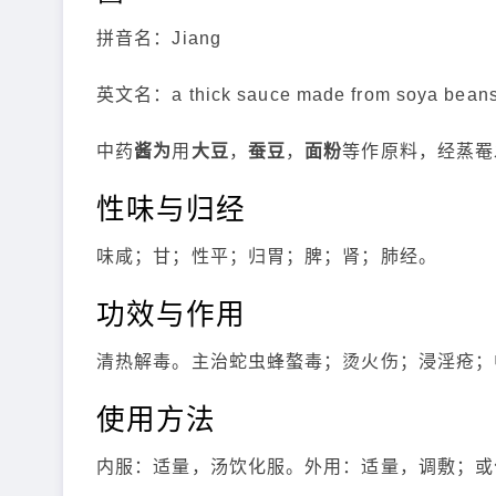
拼音名：Jiang
英文名：a thick sauce made from soya beans，
中药
酱为
用
大豆
，
蚕豆
，
面粉
等作原料，经蒸罨
性味与归经
味咸；甘；性平；归胃；脾；肾；肺经。
功效与作用
清热解毒。主治蛇虫蜂螯毒；烫火伤；浸淫疮；
使用方法
内服：适量，汤饮化服。外用：适量，调敷；或