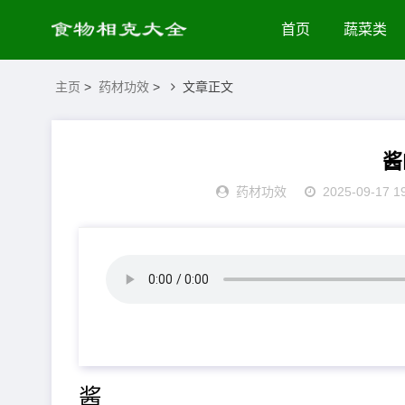
首页
蔬菜类
主页
>
药材功效
>
文章正文
酱
药材功效
2025-09-17 1
酱