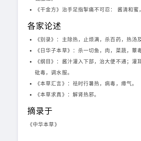
《干金方》治手足指掣痛不可忍： 酱清和蜜
各家论述
《别录》：主除热，止烦满，杀百药，热汤
《日华子本草》：杀一切鱼，肉，菜蔬，蕈
《纲目》：酱汁灌入下部，治大便不通；灌
砒毒，调水服。
《本草汇言》：祛时行暑热，病毒，瘴气。
《本草求真》：解肾热邪。
摘录于
《中华本草》