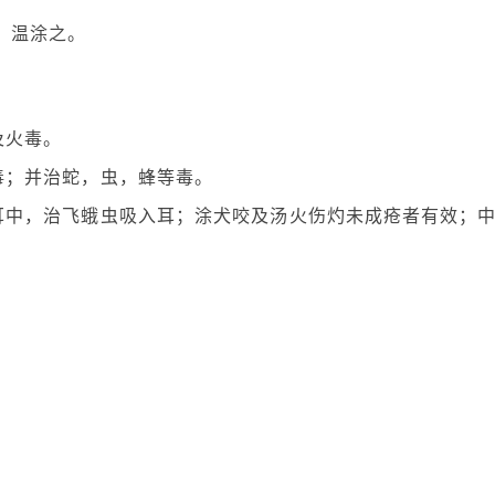
，温涂之。
及火毒。
毒；并治蛇，虫，蜂等毒。
耳中，治飞蛾虫吸入耳；涂犬咬及汤火伤灼未成疮者有效；