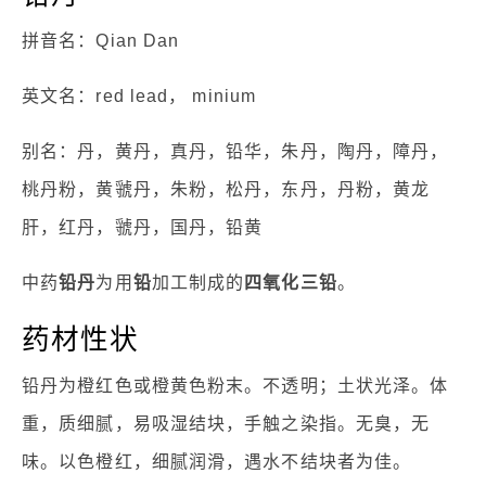
拼音名：Qian Dan
英文名：red lead， minium
别名：丹，黄丹，真丹，铅华，朱丹，陶丹，障丹，
桃丹粉，黄虢丹，朱粉，松丹，东丹，丹粉，黄龙
肝，红丹，虢丹，国丹，铅黄
中药
铅丹
为用
铅
加工制成的
四氧化三铅
。
药材性状
铅丹为橙红色或橙黄色粉末。不透明；土状光泽。体
重，质细腻，易吸湿结块，手触之染指。无臭，无
味。以色橙红，细腻润滑，遇水不结块者为佳。