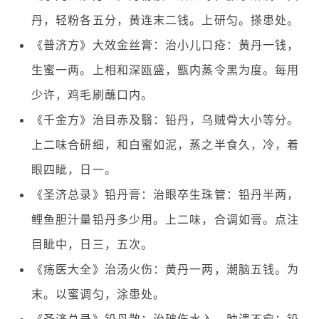
丹，轻粉各五分，黄连末二钱。上研匀。搽患处。
《普济方》大效金丝膏：治小儿口疮：黄丹一钱，
生蜜一两。上相和深瓯盛，甑内蒸令黑为度。每用
少许，鸡毛刷蘸口内。
《千金方》治目赤及翳：铅丹，乌贼骨大小等分。
上二味合研细，和白蜜如泥，蒸之半食久，冷，着
眼四眦，日一。
《圣济总录》铅丹膏：治眼卒生珠管：铅丹半两，
鲤鱼胆汁量铅丹多少用。上二味，合调如膏。点注
目眦中，日三，五次。
《疡医大全》治汤火伤：黄丹一两，潮脑五钱。为
末。以蜜调匀，涂患处。