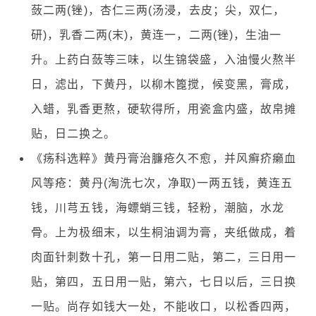
蔹二两(锉)，杏仁三两(汤浸，去皮；尖，双仁，
研)，乳香二两(末)，黄连一，二两(锉)，生油一
升。上药白蔹等三味，以生锦袋盛，入油慢火熬半
日，滤出，下黄丹，以柳木篦搅，候变黑，膏成，
入蜡，乳香更熬，硬软得所，用瓷盒内盛，故帛摊
贴，日二换之。
《疡科选粹》黄丹膏治臁疮久不愈，并风癣疥癞血
风等疮：黄丹(淘洗七次，净取)一两五钱，黄连五
钱，川芎五钱，海螵蛸三钱，轻粉，潮脑，水龙
骨。上为极细末，以生桐油调为膏，夹纸做成，着
肉面针刺数十孔，第一日用二贴，第二，三日用一
贴，第四，五日用一贴，第六，七日以后，三日换
一贴。尚存如钱大一处，不能收口，以松香四两，