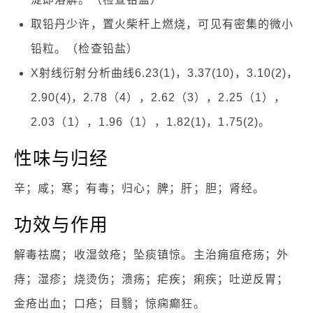
取铅丹少许，置火柴杆上燃烧，可见有密集的微小
铅粒。（检查铅盐）
X射线衍射分析曲线6.23(1)，3.37(10)，3.10(2)，
2.90(4)，2.78（4），2.62（3），2.25（1），
2.03（1），1.96（1），1.82(1)，1.75(2)。
性味与归经
辛；咸；寒；有毒；归心；脾；肝；胆；肾经。
功效与作用
解毒祛腐；收湿敛疮；坠痰镇惊。主治痈疽疮疡；外
痔；湿疹；烧烫伤；溃疡；疟疾；痢疾；吐逆反胃；
金疮出血；口疮；目翳；惊痫癫狂。