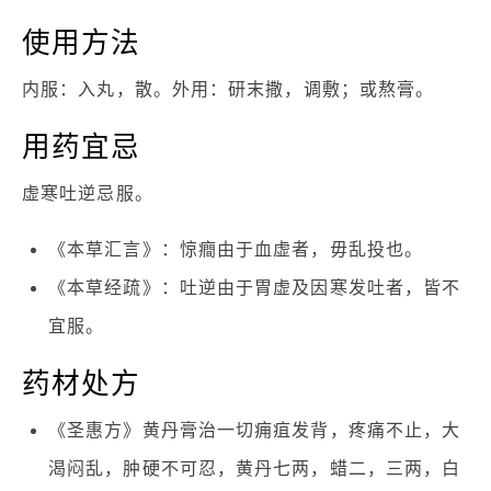
使用方法
内服：入丸，散。外用：研末撒，调敷；或熬膏。
用药宜忌
虚寒吐逆忌服。
《本草汇言》：惊癎由于血虚者，毋乱投也。
《本草经疏》：吐逆由于胃虚及因寒发吐者，皆不
宜服。
药材处方
《圣惠方》黄丹膏治一切痈疽发背，疼痛不止，大
渴闷乱，肿硬不可忍，黄丹七两，蜡二，三两，白