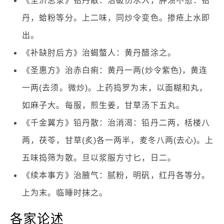
《圣济总录》铅丹散：治破伤水入，肿溃不愈：铅
丹，蛤粉等分。上二味，同炒令变色。掺疮上水即
出。
《补缺肘后方》治蝎螫人：黄丹醋涂之。
《圣惠方》治赤白痢：黄丹一两(炒令紫色)，黄连
一两(去须。微炒)。上药捣罗为末，以面糊和丸，
如麻子大。每服，煎生姜，甘草汤下五丸。
《千金翼方》铅丹散：治消渴：铅丹二两，栝楼八
两，茯苓，甘草(炙)各一两半，麦冬八两(去心)。上
五味捣筛为散。旦以浆服方寸匕，日二。
《续本事方》治腋气：腻粉，明矾，红丹各等分。
上为末。临睡时抹之。
各家论述