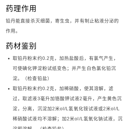
药理作用
铅丹能直接杀灭细菌，寄生虫，并有制止粘液分泌的
作用。
药材鉴别
取铅丹粉末约0.2克，加热盐酸后，有氯气产生，
可使碘化钾淀粉试纸变色；并产生白色氯化铅沉
淀。（检查铅盐）
取铅丹粉末约0.2克，加稀硝酸，使其溶解，滤
过，取滤液3毫升加铬酸钾试液2毫升，产生黄色沉
淀，分离，沉淀加2米ol/L氢氧化铵试液或2米ol/L
稀硝酸试液均不溶解；加2米ol/L氢氧化钠试液，沉
淀即溶解。（检查铅盐）