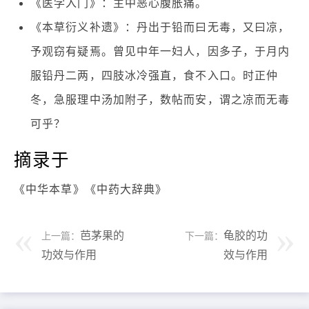
《医学入门》：主中恶心腹胀痛。
《本草衍义补遗》：丹出于铅而曰无毒，又曰凉，
予观窃有疑焉。曾见中年一妇人，因多子，于月内
服铅丹二两，四肢冰冷强直，食不入口。时正仲
冬，急服理中汤加附子，数帖而安，谓之凉而无毒
可乎？
摘录于
《中华本草》《中药大辞典》
芭茅果的
龟胶的功
上一篇：
下一篇：
功效与作用
效与作用