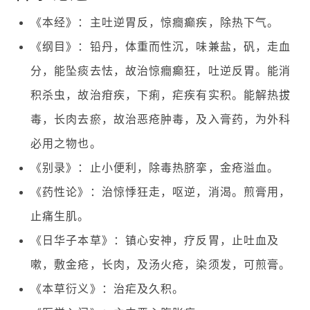
《本经》：主吐逆胃反，惊癎癫疾，除热下气。
《纲目》：铅丹，体重而性沉，味兼盐，矾，走血
分，能坠痰去怯，故治惊癎癫狂，吐逆反胃。能消
积杀虫，故治疳疾，下痢，疟疾有实积。能解热拔
毒，长肉去瘀，故治恶疮肿毒，及入膏药，为外科
必用之物也。
《别录》：止小便利，除毒热脐挛，金疮溢血。
《药性论》：治惊悸狂走，呕逆，消渴。煎膏用，
止痛生肌。
《日华子本草》：镇心安神，疗反胃，止吐血及
嗽，敷金疮，长肉，及汤火疮，染须发，可煎膏。
《本草衍义》：治疟及久积。