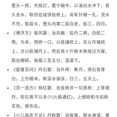
葱头一把，共捣烂，置于碗中，以滚白水冲下，良
久去水，取药捻成饼贴疮上。尚有针细一孔，流水
不完，取蒜头，葱头内第二层白皮，贴三，四日。
《博济方》驱风散：治风癎：铅丹二两，白矾二
两。为末，用砖一口，以纸铺砖上，先以丹铺纸
上，次以矾铺丹上，然后将十斤柳木柴烧过为度，
取出细研。每服三至五分，温酒下。
《婴童百问》丹石散：治外痔：黄丹，滑石各等
分。上为细末。新汲水调涂，日三，五次上。
《百一选方》桃红散：治金疮并一切恶疮：上等虢
丹，软石膏不以多少(火煅通红)。上细研和令如桃
花色。掺伤处。
《小儿痘疹方论》丹粉散：治痘毒，脓水淋漓：黄