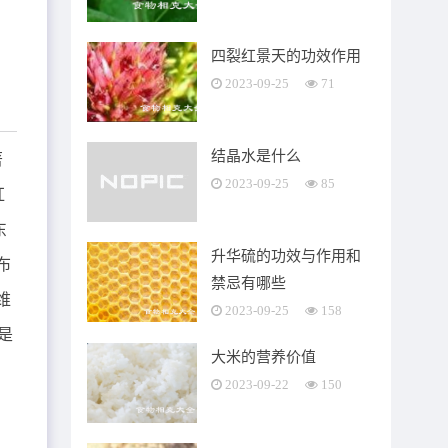
四裂红景天的功效作用
2023-09-25
71
结晶水是什么
著
2023-09-25
85
红
东
升华硫的功效与作用和
布
禁忌有哪些
维
2023-09-25
158
是
大米的营养价值
2023-09-22
150