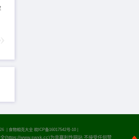
皮
26 |
食物相克大全
皖ICP备16017542号-10
|
https://www.swxk.cc)为非赢利性网站 不接受任何赞