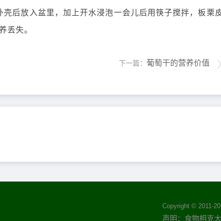
外壳后放入盆里，加上开水浸泡一会儿后用筷子搅拌，板栗
养丢失。
葡萄干的营养价值
下一篇：
Copyright © 2011-
20
声明：食物相克大全(