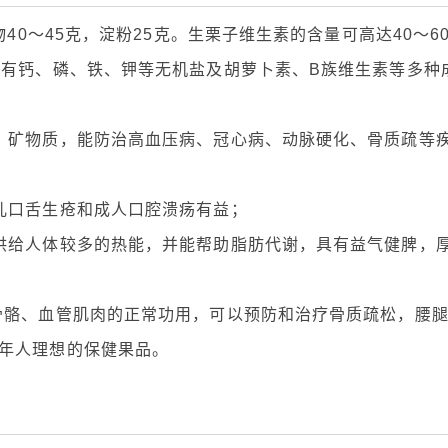
40～45克，淀粉25克。生栗子维生素的含量可高达40～6
合有钙、磷、铁、钾等无机盐及胡萝卜素、B族维生素等多种
、矿物质，能防治高血压病、冠心病、动脉硬化、骨质疏等
儿口舌生疮和成人口腔溃疡有益；
供给人体较多的热能，并能帮助脂肪代谢，具有益气健脾，
骨骼、血管肌肉的正常功用，可以预防和治疗骨质疏松，腰
年人理想的保健果品。