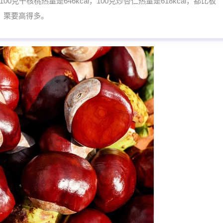
干核桃热量是646kcal，100克炒杏仁热量是618kcal，都比板
栗要高得多。