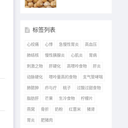
、
标签列表
防
心绞痛
心悸
急慢性胃炎
高血压
肺结核
慢性胰腺炎
心肌炎
胃病
刺激之物
肝硬化
高嘌呤食物
肝炎
动脉硬化
嘌呤量高的食物
支气管哮喘
肺脓肿
疖与疔
桃子
过酸过甜食物
脂肪肝
芒果
生冷食物
柠檬片
燕窝
骨折
奶粉
红薏米
猪肾
胃炎
肥猪肉