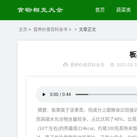
首页
蔬菜类
主页
>
营养价值百科全书
>
文章正文
板
营养价值百科全书
2023-03-3
摘要：板栗属于坚果类，但成分上跟粮食比较接近
而其碳水化合物含量较多，占比达到了46%，比蒸米
(10个左右)的热量是214kcal，约是100克