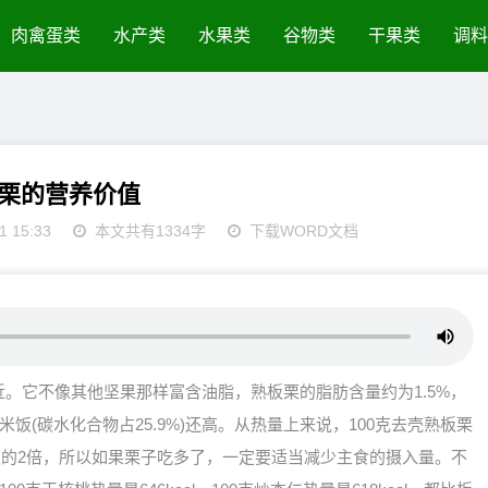
肉禽蛋类
水产类
水果类
谷物类
干果类
调料
栗的营养价值
1 15:33
本文共有1334字
下载WORD文档
。它不像其他坚果那样富含油脂，熟板栗的脂肪含量约为1.5%，
饭(碳水化合物占25.9%)还高。从热量上来说，100克去壳熟板栗
蒸熟米饭的2倍，所以如果栗子吃多了，一定要适当减少主食的摄入量。不