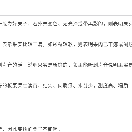
一般为好栗子，若外壳变色、无光泽或带黑影的，则表明果
，表示果实比较丰满。如颗粒较软，则表明果肉已干瘪或闷
到声音的话，说明果实是新鲜的，如果能听到声音说明果实
好的板栗果仁淡黄、结实、肉质细、水分少，甜度高、糯质
毒，因此变质的栗子不能吃。