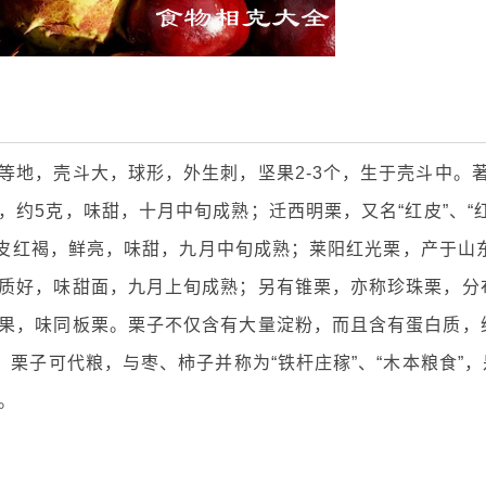
等地，壳斗大，球形，外生刺，坚果2-3个，生于壳斗中。
，约5克，味甜，十月中旬成熟；迁西明栗，又名“红皮”、“
克，皮红褐，鲜亮，味甜，九月中旬成熟；莱阳红光栗，产于山
质好，味甜面，九月上旬成熟；另有锥栗，亦称珍珠栗，分
果，味同板栗。栗子不仅含有大量淀粉，而且含有蛋白质，
。栗子可代粮，与枣、柿子并称为“铁杆庄稼”、“木本粮食”，
。