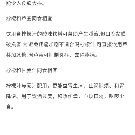
能令人食欲大振。
柠檬和芦荟同食相宜
饮用含柠檬汁的酸味饮料可帮助产生唾液,但口腔黏膜
破损者,为避免疼痛加剧不适合喝柠檬汁,可直接饮用芦
荟加冰糖,因芦荟可抑制炎症、去除疼痛。
柠檬和甘蔗汁同食相宜
柠檬汁与蔗汁配用，更能益胃生津、止渴除烦、和胃
降逆。用于饮酒过度，积热伤津，心烦口渴，呕哕少
食。