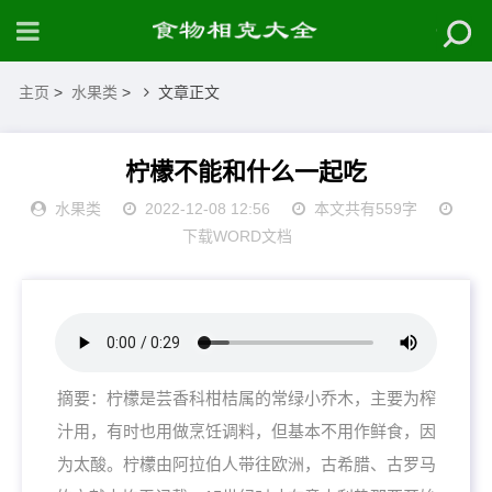
主页
>
水果类
>
文章正文
柠檬不能和什么一起吃
水果类
2022-12-08 12:56
本文共有559字
下载WORD文档
摘要：柠檬是芸香科柑桔属的常绿小乔木，主要为榨
汁用，有时也用做烹饪调料，但基本不用作鲜食，因
为太酸。柠檬由阿拉伯人带往欧洲，古希腊、古罗马